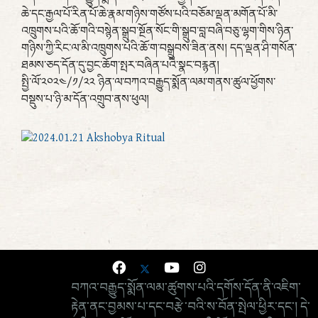
ཆེ་དང་རྒྱལ་པོ་རིན་པོ་ཆེ་རྣམ་གཉིས་གཙོས་པའི་བཅོམ་ལྡན་མགོན་པོ་མི་
འཁྲུགས་པའི་ཆོ་གའི་བསྙེན་སྒྲུབ་སྔོན་སོང་གི་སྒྲུབ་བླ་བཞི་བཅུ་ལྷག་གིས་ཉིན་
གཉིས་ཀྱི་རིང་ལ་མི་འཁྲུགས་པའི་ཆོ་ག་བསྒྲུབས་ཟིན་ནས། དད་ལྡན་ཤི་གསོན་
ཐམས་ཅད་དོན་དུ་བྱང་ཆོག་སྤར་བཞིན་པའི་སྣང་བརྙན།
སྤྱི་ལོ་༢༠༢༤/༡/༢༢ ཉིན་ལ་བཀའ་བརྒྱུད་སྨོན་ལམ་གནས་ཚུལ་ཕྱོགས་
བསྡུས་པ་ཉི་མ་དོན་འགྲུབ་ནས་ཕུལ།
བཀའ་བརྒྱུད་སྨོན་ལམ་ཚུགས་པའི་དགོས་དོན་ནི་འཇིག་
རྟེན་ནང་བྱམས་པ་དང་བརྩེ་བའི་ས་བོན་སྤེལ་ཕྱིར་དང་། དེ་