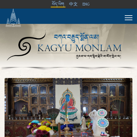
བོད་ཡིག
中文
ENG