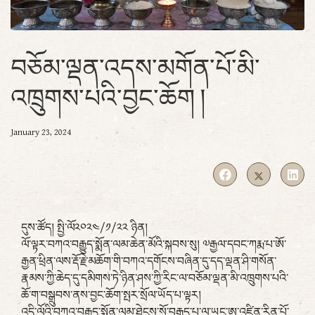
བཅོམ་ལྡན་འདས་མགོན་པོ་མི་
འཁྲུགས་པའི་བྱང་ཆོག །
January 23, 2024
དུས་ཚོད། སྤྱི་ལོ༢༠༢༤/༡/༢༢ ཉིན།
ལོ་ལྟར་བཀའ་བརྒྱུད་སྨོན་ལམ་ཆེན་མོའི་སྐབས་སུ། ༧རྒྱལ་དབང་ཀརྨ་པ་ཨོ་
རྒྱན་ཕྲིན་ལས་རྡོ་རྗེ་མཆོག་གི་བཀའ་དགོངས་བཞིན་དུ་དད་ལྡན་ཤི་གསོན་
རྣམས་ཀྱི་ཆེད་དུ་དམིགས་ཏེ་ཉིན་ཤས་ཀྱི་རིང་ལ་བཅོམ་ལྡན་མི་འཁྲུགས་པའི་
ཆོ་ག་བསྒྲུབས་ནས་བྱང་ཆོག་སྤར་སྲོལ་ཡོད་པ་ལྟར།
འདི་ལོའི་བཀའ་བརྒྱུད་སྨོན་ལམ་ཐེངས་སོ་བརྒྱད་པ་ལ་ཡང་ཨ་འཛིན་རིན་པོ་