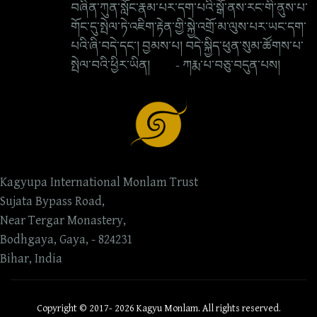
བཞིན་ཀུན་སློང་རྣམ་པར་དག་པའི་སྒོ་ནས་རང་གི་ནུས་པ་
གོང་དུ་སྤེལ་ཏེ་འཇིག་རྟེན་གྱི་སྐྱེ་འགྲོ་མ་ལུས་པར་ཡང་དག་
པའི་ཞི་བདེ་དང་། བྱམས་པ། བདེ་སྐྱིད་ཕུན་སུམ་ཚོགས་པ་
སྤེལ་བའི་ཕྱིར་ཡིན། - ཀརྨ་པ་བཅུ་བདུན་པས།
Kagyupa International Monlam Trust
Sujata Bypass Road,
Near Tergar Monastery,
Bodhgaya, Gaya, - 824231
Bihar, India
Copyright © 2017- 2026 Kagyu Monlam. All rights reserved.