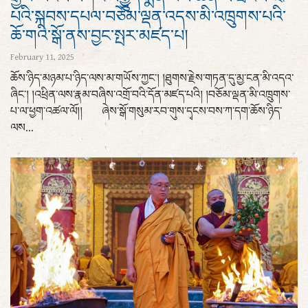
པའི་སྐབས་དཔལ་བཅོམ་ལྡན་འདས་མི་འཁྲུགས་པའི་
ཆོ་གའི་སྒོ་ནས་བྱང་སྤར་མཛད་པ།
February 11, 2025
ཆོས་ཉིད་མཉམ་པ་ཉིད་ལས་མ་གཡོས་ཀྱང་། །ཐུགས་རྗེས་གཏན་དུ་མྱ་ངན་མི་འདའ་
ཞིང་། །འཕྲིན་ལས་རྣམ་བཞིས་འགྲོ་བའི་དོན་མཛད་པའི། །བཅོམ་ལྡན་མི་འཁྲུགས་
པ་ལ་ཕྱག་འཚལ་ལོ།། ཞེས་སྒོ་གསུམ་རབ་གུས་དྭངས་བས་ཀ་དག་ཆོས་ཉིད་
ལས...