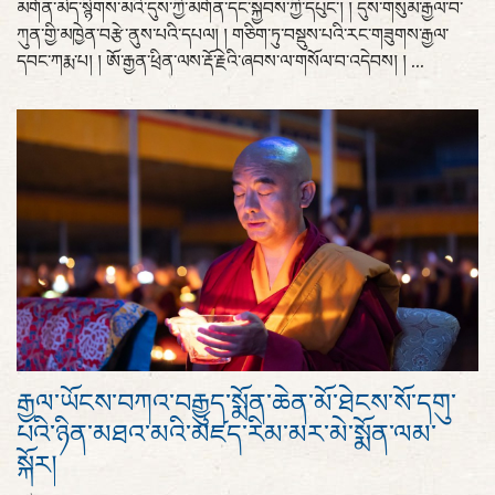
མགོན་མེད་སྙིགས་མའི་དུས་ཀྱི་མགོན་དང་སྐྱབས་ཀྱི་དཔུང་། ། དུས་གསུམ་རྒྱལ་བ་
ཀུན་གྱི་མཁྱེན་བརྩེ་ནུས་པའི་དཔལ། ། གཅིག་ཏུ་བསྡུས་པའི་རང་གཟུགས་རྒྱལ་
དབང་ཀརྨ་པ། ། ཨོ་རྒྱན་ཕྲིན་ལས་རྡོ་རྗེའི་ཞབས་ལ་གསོལ་བ་འདེབས། ། ...
རྒྱལ་ཡོངས་བཀའ་བརྒྱུད་སྨོན་ཆེན་མོ་ཐེངས་སོ་དགུ་
པའི་ཉིན་མཐའ་མའི་མཛད་རིམ་མར་མེ་སྨོན་ལམ་
སྐོར།