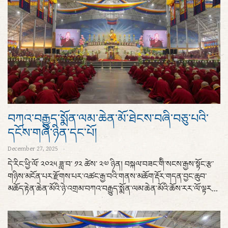
བཀའ་བརྒྱུད་སྨོན་ལམ་ཆེན་མོ་ཐེངས་བཞི་བཅུ་པའི་
དངོས་གཞི་ཉིན་དང་པོ།
December 27, 2025
དེ་རིང་ཕྱི་ལོ་ ༢༠༢༥ ཟླ་བ་ ༡༢ ཚེས་ ༢༧ ཉིན། བསྐལ་བཟང་གིི་སངས་རྒྱས་སྟོང་རྩ་
གཉིས་མངོན་པར་རྫོགས་པར་འཚང་རྒྱ་བའི་གནས་མཆོག་རྡོར་གདན་བྱང་ཆུབ་
མཆོད་རྟེན་ཆེན་མོའི་ཉེ་འགྲམ་བཀའ་བརྒྱུད་སྨོན་ལམ་ཆེན་མོའི་ཆོས་རར་ལོ་ལྟར...