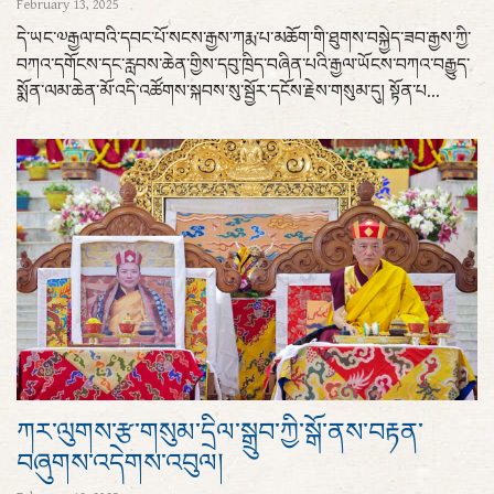
February 13, 2025
དེ་ཡང་༧རྒྱལ་བའི་དབང་པོ་སངས་རྒྱས་ཀརྨ་པ་མཆོག་གི་ཐུགས་བསྐྱེད་ཟབ་རྒྱས་ཀྱི་
བཀའ་དགོངས་དང་རླབས་ཆེན་གྱིས་དབུ་ཁྲིད་བཞིན་པའི་རྒྱལ་ཡོངས་བཀའ་བརྒྱུད་
སྨོན་ལམ་ཆེན་མོ་འདི་འཚོགས་སྐབས་སུ་སྦྱོར་དངོས་རྗེས་གསུམ་དུ། སྟོན་པ...
ཀར་ལུགས་རྩ་གསུམ་དྲིལ་སྒྲུབ་ཀྱི་སྒོ་ནས་བརྟན་
བཞུགས་འདེགས་འབུལ།