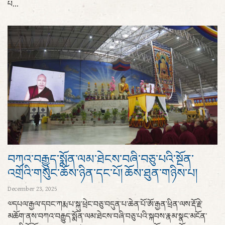
པ...
བཀའ་བརྒྱུད་སྨོན་ལམ་ཐེངས་བཞི་བཅུ་པའི་སྔོན་
འགྲོའི་གསུང་ཆོས་ཉིན་དང་པོ། ཆོས་ཐུན་གཉིས་པ།
December 23, 2025
༧དཔལ་རྒྱལ་དབང་ཀརྨ་པ་སྐུ་ཕྲེང་བཅུ་བདུན་པ་ཆེན་པོ་ཨོ་རྒྱན་ཕྲིན་ལས་རྡོ་རྗེ་
མཆོག་ནས་བཀའ་བརྒྱུད་སྨོན་ལམ་ཐེངས་བཞི་བཅུ་པའི་སྐབས་རྣམ་སྣང་མངོན་