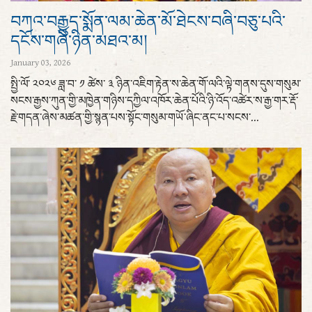
བཀའ་བརྒྱུད་སྨོན་ལམ་ཆེན་མོ་ཐེངས་བཞི་བཅུ་པའི་
དངོས་གཞི་ཉིན་མཐའ་མ།
January 03, 2026
སྤྱི་ལོ་ ༢༠༢༦ ཟླ་བ་ ༡ ཚེས་ ༣ ཉིན་འཇིག་རྟེན་ས་ཆེན་གོ་ལའི་ལྟེ་གནས་དུས་གསུམ་
སངས་རྒྱས་ཀུན་གྱི་མཁྱེན་གཉིས་དཀྱིལ་འཁོར་ཆེན་པོའི་ཉི་འོད་འཚེར་ས་རྒྱ་གར་རྡོ་
རྗེ་གདན་ཞེས་མཚན་གྱི་སྙན་པས་སྟོང་གསུམ་གཡོ་ཞིང་ནང་པ་སངས་...