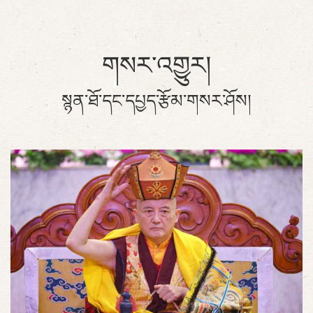
གསར་འགྱུར།
སྙན་ཐོ་དང་དཔྱད་རྩོམ་གསར་ཤོས།