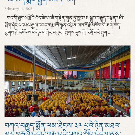
February 11, 2025
གང་གི་ཐུགས་རྗེའི་འོད་ཟེར་འཇིག་རྟེན་ཀུན་ཏུ་ཁྱབ་པ། སྒྲུབ་བརྒྱུད་བསྟན་པའི་
སྲོག་ཤིང་༧དཔལ་རྒྱལ་དབང་ཀརྨ་ཨོ་རྒྱན་འཕྲིན་ལས་རྡོ་རྗེ་མཆོག་གི་ཟག་མེད་
ཐུགས་ཀྱི་དགོངས་བཞེད་གཞིར་བཟུང་། སྙིགས་དུས་ཀྱི་འགྲོ་བའི་སྡུག་...
བཀའ་བརྒྱུད་སྨོན་ལམ་ཐེངས་ ༣༩ པའི་ཉིན་མཐའ་
མར་༧རྒྱལ་དབང་ཀརྨ་པའི་བཀའ་སློབ་དང་གནས་