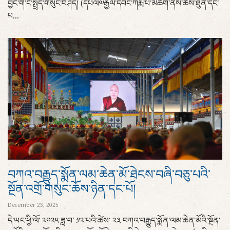
བྱང་གི་ངོ་སྤྲོད་གསུང་བཤད། (དཔལ༧རྒྱལ་དབང་ཀརྨ་པ་མཆོག་ནས་ཆོས་ཐུན་དང་
པ...
བཀའ་བརྒྱུད་སྨོན་ལམ་ཆེན་མོ་ཐེངས་བཞི་བཅུ་པའི་
སྔོན་འགྲོ་གསུང་ཆོས་ཉིན་དང་པོ།
December 23, 2025
དེ་ཡང་ཕྱི་ལོ་ ༢༠༢༥ ཟླ་བ་ ༡༢་པའི་ཚེས་ ༢༣ བཀའ་བརྒྱུད་སྨོན་ལམ་ཆེན་མོའི་སྔོན་