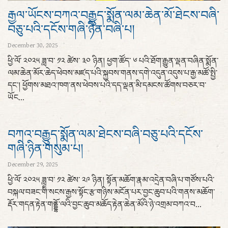
རྒྱལ་ཡོངས་བཀའ་བརྒྱུད་སྨོན་ལམ་ཆེན་མོ་ཐེངས་བཞི་
བཅུ་པའི་དངོས་གཞི་ཉིན་བཞི་པ།
December 30, 2025
ཕྱི་ལོ་ ༢༠༢༥ ཟླ་བ་ ༡༢ ཚེས་ ༣༠ ཉིན། ཕྱག་ཚོད་ ༦ པའི་ཐོག་རྒྱུན་ལྡན་བཞིན་སྨོན་
ལམ་ཆེན་མོར་ཆེད་ཕེབས་མཛད་པའི་སྐྱབས་གནས་དགེ་འདུན་འདུས་པ་རྒྱ་མཚོ་སྤྱི་
དང་། ཕྱོགས་མཐའ་ཁག་ནས་ཕེབས་པའི་དད་ལྡན་མི་དམངས་ཚོགས་བཅར་བ་
ཡོང...
བཀའ་བརྒྱུད་སྨོན་ལམ་ཐེངས་བཞི་བཅུ་པའི་དངོས་
གཞི་ཉིན་གསུམ་པ།
December 29, 2025
ཕྱི་ལོ་ ༢༠༢༥ ཟླ་བ་ ༡༢ ཚེས་ ༢༩ ཉིན། སྟོན་མཆོག་རྣམ་འདྲེན་བཞི་པ་གཙོས་པའི་
བསྐལ་བཟང་གིི་སངས་རྒྱས་སྟོང་རྩ་གཉིས་མངོན་པར་བྱང་ཆུབ་པའི་གནས་མཆོག་
རྡོར་གདན་རྟེན་གནྡྷོ་ལའི་བྱང་ཆུབ་མཆོད་རྟེན་ཆེན་མོའི་ཉེ་འགྲམ་བཀའ་བ...