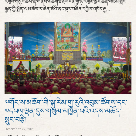
འགྲོའི་གསུང་ཆོས་ནི་གནས་མཆོག་རྡོ་རྗེ་གདན་གྱི་ཉེ་འགྲམ་སྒར་ཆེན་འཛམ་གླིང་
རྒྱན་གྱི་སྨོན་ལམ་ཆོས་ར་ཆེན་མོའི་ནང་སྔར་བཞིན་དཀྱིལ་འཁོར་རྒྱ...
༧གོང་ས་མཆོག་གི་སྐུ་རིམ་གུ་རུའི་འབུམ་ཚོགས་དང་
༧དཔལ་ལྡན་དུས་གསུམ་མཁྱེན་པའི་འདས་མཆོད་
སྲུང་བརྩི།
December 22, 2025