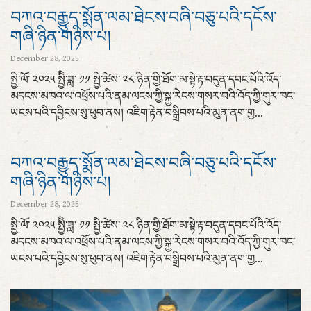
བཀའ་བརྒྱུད་སྨོན་ལམ་ཐེངས་བཞི་བཅུ་པའི་དངོས་
གཞི་ཉིན་གཉིས་པ།
December 28, 2025
སྤྱི་ལོ་ ༢༠༢༥ སྤྱིི་ཟླ་ ༡༡ སྤྱི་ཚེས་ ༢༨ ཉིན་གྱི་ཐོག་མ་སྟེ་རྟ་བདུན་དབང་པོའི་འོད་
མདངས་མཁའ་ལ་འཕྲོས་པའི་ནམ་ལངས་ཀྱི་སྐྱ་རེངས་གསར་བའི་འོད་ཀྱི་གུར་ཁང་
ཡངས་པའི་དབྱིངས་སུ་ཕུབ་ནས། འཇིག་རྟེན་བསྒྲིབས་པའི་མུན་ནག་གྱ...
བཀའ་བརྒྱུད་སྨོན་ལམ་ཐེངས་བཞི་བཅུ་པའི་དངོས་
གཞི་ཉིན་གཉིས་པ།
December 28, 2025
སྤྱི་ལོ་ ༢༠༢༥ སྤྱིི་ཟླ་ ༡༡ སྤྱི་ཚེས་ ༢༨ ཉིན་གྱི་ཐོག་མ་སྟེ་རྟ་བདུན་དབང་པོའི་འོད་
མདངས་མཁའ་ལ་འཕྲོས་པའི་ནམ་ལངས་ཀྱི་སྐྱ་རེངས་གསར་བའི་འོད་ཀྱི་གུར་ཁང་
ཡངས་པའི་དབྱིངས་སུ་ཕུབ་ནས། འཇིག་རྟེན་བསྒྲིབས་པའི་མུན་ནག་གྱ...