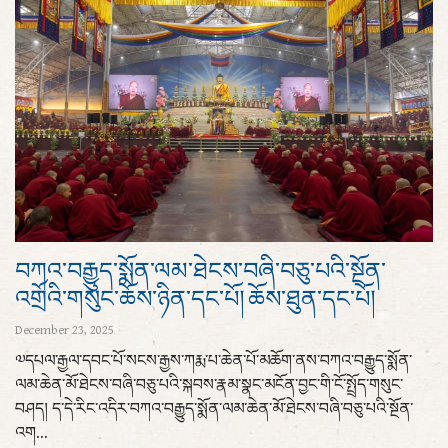
བཀའ་བརྒྱུད་སྨོན་ལམ་ཐེངས་བཞི་བཅུ་པའི་སྔོན་
འགྲོའི་གསུང་ཆོས་ཉིན་དང་པོ། ཆོས་ཐུན་དང་པོ།
December 23, 2025
༧དཔལ་རྒྱལ་དབང་པོ་སངས་རྒྱས་ཀརྨ་པ་ཆེན་པོ་མཆོག་ནས་བཀའ་བརྒྱུད་སྨོན་
ལམ་ཆེན་མོ་ཐེངས་བཞི་བཅུ་པའི་སྐབས་རྣམ་སྣང་མངོན་བྱང་གི་ངོ་སྤྲོད་གསུང་
བཤད། ད་དེ་རིང་འདིར་བཀའ་བརྒྱུད་སྨོན་ལམ་ཆེན་མོ་ཐེངས་བཞི་བཅུ་པའི་སྔོན་
འག...