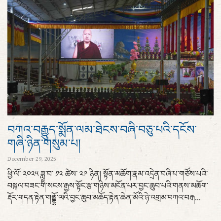
བཀའ་བརྒྱུད་སྨོན་ལམ་ཐེངས་བཞི་བཅུ་པའི་དངོས་
གཞི་ཉིན་གསུམ་པ།
December 29, 2025
ཕྱི་ལོ་ ༢༠༢༥ ཟླ་བ་ ༡༢ ཚེས་ ༢༩ ཉིན། སྟོན་མཆོག་རྣམ་འདྲེན་བཞི་པ་གཙོས་པའི་
བསྐལ་བཟང་གིི་སངས་རྒྱས་སྟོང་རྩ་གཉིས་མངོན་པར་བྱང་ཆུབ་པའི་གནས་མཆོག་
རྡོར་གདན་རྟེན་གནྡྷོ་ལའི་བྱང་ཆུབ་མཆོད་རྟེན་ཆེན་མོའི་ཉེ་འགྲམ་བཀའ་བརྒ...