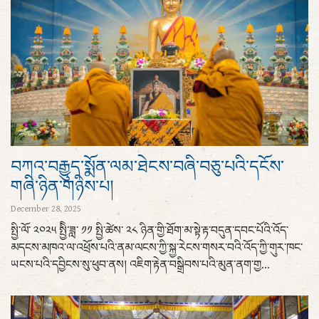
བཀའ་བརྒྱུད་སྨོན་ལམ་ཐེངས་བཞི་བཅུ་པའི་དངོས་
གཞི་ཉིན་གཉིས་པ།
December 28, 2025
སྤྱི་ལོ་ ༢༠༢༥ སྤྱིི་ཟླ་ ༡༡ སྤྱི་ཚེས་ ༢༨ ཉིན་གྱི་ཐོག་མ་སྟེ་རྟ་བདུན་དབང་པོའི་འོད་
མདངས་མཁའ་ལ་འཕྲོས་པའི་ནམ་ལངས་ཀྱི་སྐྱ་རེངས་གསར་བའི་འོད་ཀྱི་གུར་ཁང་
ཡངས་པའི་དབྱིངས་སུ་ཕུབ་ནས། འཇིག་རྟེན་བསྒྲིབས་པའི་མུན་ནག་གྱ...