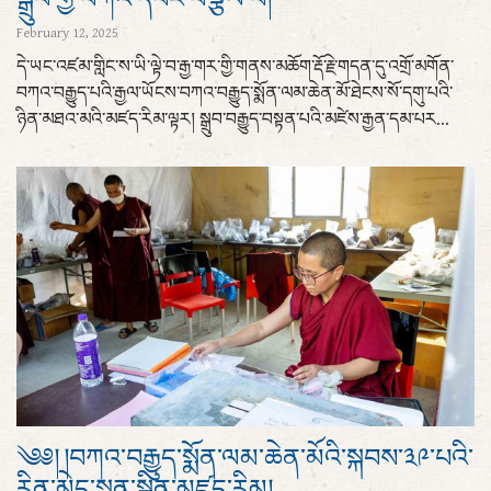
February 12, 2025
དེ་ཡང་འཛམ་གླིང་ས་ཡི་ལྟེ་བ་རྒྱ་གར་གྱི་གནས་མཆོག་རྡོ་རྗེ་གདན་དུ་འགྲོ་མགོན་
བཀའ་བརྒྱུད་པའི་རྒྱལ་ཡོངས་བཀའ་བརྒྱུད་སྨོན་ལམ་ཆེན་མོ་ཐེངས་སོ་དགུ་པའི་
ཉིན་མཐའ་མའི་མཛད་རིམ་ལྟར། སྒྲུབ་བརྒྱུད་བསྟན་པའི་མཛེས་རྒྱན་དམ་པར...
༄༅། །བཀའ་བརྒྱུད་སྨོན་ལམ་ཆེན་མོའི་སྐབས་༣༩་པའི་
རིན་མེད་སྨན་སྦྱིན་མཛད་རིམ།