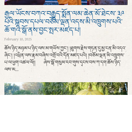
རྒྱལ་ཡོངས་བཀའ་བརྒྱུད་སྨོན་ལམ་ཆེན་མོ་ཐེངས་ ༣༩
པའི་སྐབས་དཔལ་བཅོམ་ལྡན་འདས་མི་འཁྲུགས་པའི་
ཆོ་གའི་སྒོ་ནས་བྱང་སྤར་མཛད་པ།
February 10, 2025
ཆོས་ཉིད་མཉམ་པ་ཉིད་ལས་མ་གཡོས་ཀྱང་། །ཐུགས་རྗེས་གཏན་དུ་མྱ་ངན་མི་འདའ་
ཞིང་། །འཕྲིན་ལས་རྣམ་བཞིས་འགྲོ་བའི་དོན་མཛད་པའི། །བཅོམ་ལྡན་མི་འཁྲུགས་
པ་ལ་ཕྱག་འཚལ་ལོ།། ཞེས་སྒོ་གསུམ་རབ་གུས་དྭངས་བས་ཀ་དག་ཆོས་ཉིད་
ལས་མ...