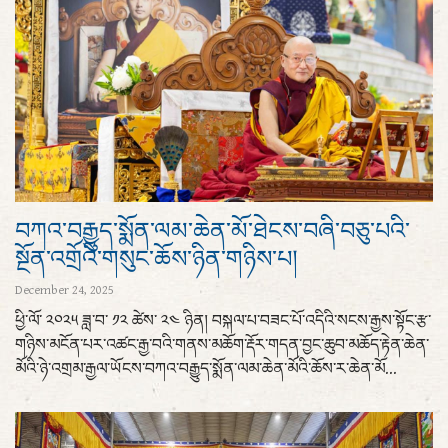
བཀའ་བརྒྱུད་སྨོན་ལམ་ཆེན་མོ་ཐེངས་བཞི་བཅུ་པའི་
སྔོན་འགྲོའི་གསུང་ཆོས་ཉིན་གཉིས་པ།
December 24, 2025
ཕྱི་ལོ་ ༢༠༢༥ ཟླ་བ་ ༡༢ ཚེས་ ༢༤ ཉིན། བསྐལ་པ་བཟང་པོ་འདིའི་སངས་རྒྱས་སྟོང་རྩ་
གཉིས་མངོན་པར་འཚང་རྒྱ་བའི་གནས་མཆོག་རྡོར་གདན་བྱང་ཆུབ་མཆོད་རྟེན་ཆེན་
མོའི་ཉེ་འགྲམ་རྒྱལ་ཡོངས་བཀའ་བརྒྱུད་སྨོན་ལམ་ཆེན་མོའི་ཆོས་ར་ཆེན་མོ...