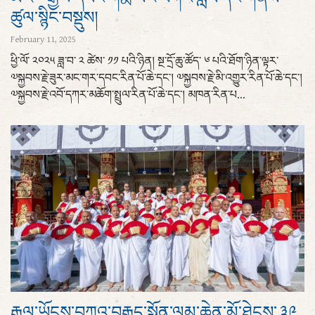
ཚུལ་སྙིང་བསྡུས།
February 11, 2025
ཕྱི་ལོ་ ༢༠༢༥ ཟླ་བ་ ༢ ཚེས་ ༡༡ པའི་ཉིན། སྔ་དྲོ་ཆུ་ཚོད་ ༦ པའི་ཐོག་ཉིན་ལྟར་
༧སྐྱབས་རྗེ་ཟུར་མང་གར་དབང་རིན་པོ་ཆེ་དང་། ༧སྐྱབས་རྗེ་མི་འགྱུར་རིན་པོ་ཆེ་དང་།
༧སྐྱབས་རྗེ་འབོ་དཀར་མཆོག་སྤྲུལ་རིན་པོ་ཆེ་དང་། མཁན་རིན་པ...
རྒྱལ་ཡོངས་བཀའ་བརྒྱུད་སྨོན་ལམ་ཆེན་མོ་ཐེངས་ ༣༩