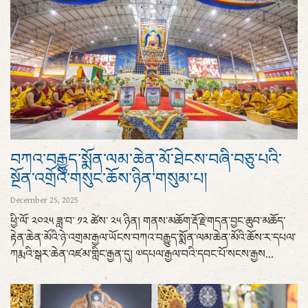
བཀའ་བརྒྱུད་སྨོན་ལམ་ཆེན་མོ་ཐེངས་བཞི་བཅུ་པའི་
སྔོན་འགྲོའི་གསུང་ཆོས་ཉིན་གསུམ་པ།
December 25, 2025
ཕྱི་ལོ་ ༢༠༢༥ ཟླ་བ་ ༡༢ ཚེས་ ༢༥ ཉིན། གནས་མཆོག་རྡོ་རྗེ་གདན་བྱང་ཆུབ་མཆོད་
རྟེན་ཆེན་མོའི་ཉེ་འགྲམ་རྒྱལ་ཡོངས་བཀའ་བརྒྱུད་སྨོན་ལམ་ཆེན་མོའི་ཆོས་ར་དཔལ་
ཀརྨའི་སྒར་ཆེན་འཛམ་གླིང་རྒྱན་དུ། ༧དཔལ་རྒྱལ་བའི་དབང་པོ་སངས་རྒྱས...