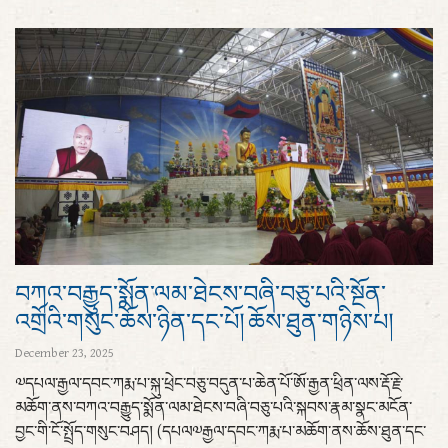
བཀའ་བརྒྱུད་སྨོན་ལམ་ཐེངས་བཞི་བཅུ་པའི་སྔོན་
འགྲོའི་གསུང་ཆོས་ཉིན་དང་པོ། ཆོས་ཐུན་གཉིས་པ།
December 23, 2025
༧དཔལ་རྒྱལ་དབང་ཀརྨ་པ་སྐུ་ཕྲེང་བཅུ་བདུན་པ་ཆེན་པོ་ཨོ་རྒྱན་ཕྲིན་ལས་རྡོ་རྗེ་
མཆོག་ནས་བཀའ་བརྒྱུད་སྨོན་ལམ་ཐེངས་བཞི་བཅུ་པའི་སྐབས་རྣམ་སྣང་མངོན་
བྱང་གི་ངོ་སྤྲོད་གསུང་བཤད། (དཔལ༧རྒྱལ་དབང་ཀརྨ་པ་མཆོག་ནས་ཆོས་ཐུན་དང་