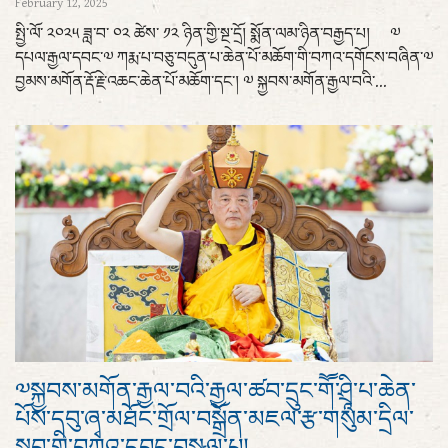
February 12, 2025
སྤྱི་ལོ་ ༢༠༢༥ ཟླ་བ་ ༠༢ ཚེས་ ༡༢ ཉིན་གྱི་སྔ་དྲོ། སྨོན་ལམ་ཉིན་བརྒྱད་པ། ༧
དཔལ་རྒྱལ་དབང་༧ ཀརྨ་པ་བཅུ་བདུན་པ་ཆེན་པོ་མཆོག་གི་བཀའ་དགོངས་བཞིན་༧
བྱམས་མགོན་རྡོ་རྗེ་འཆང་ཆེན་པོ་མཆོག་དང་། ༧ སྐྱབས་མགོན་རྒྱལ་བའི་...
༧སྐྱབས་མགོན་རྒྱལ་བའི་རྒྱལ་ཚབ་དྲུང་གཽ་ཤྲཱི་པ་ཆེན་
པོས་དབུ་ཞྭ་མཐོང་གྲོལ་བསྒྲོན་མཇལ་རྩ་གསུམ་དྲིལ་
སྒྲུབ་གྱི་བཀའ་དབང་བསྩལ་པ།