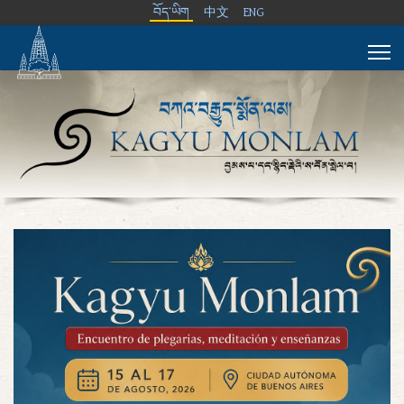
བོད་ཡིག
中文
ENG