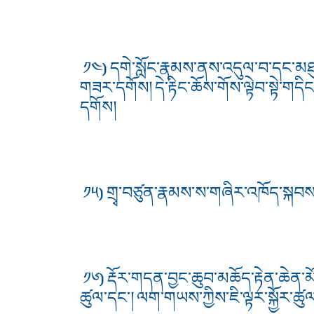
༡༤) དགེ་སློང་རྣམས་ནས་འདུལ་བ་དང་མཐུ
གཟར་དགོས། དེ་རྟིང་ཆོས་གོས་ལྟེབ་སྟེ་གདི
དགོས།
༡༥) གྲྭ་བཙུན་རྣམས་ས་གཞིར་འཁོད་སྐབས་
༡༦) རྡོར་གདན་བྱང་ཆུབ་མཆོད་རྟེན་ཆེན་མ
ཚུལ་དང་། ལག་གཡས་ཀྱིས་ཇི་ལྟར་སྐྱོར་ཚུལ