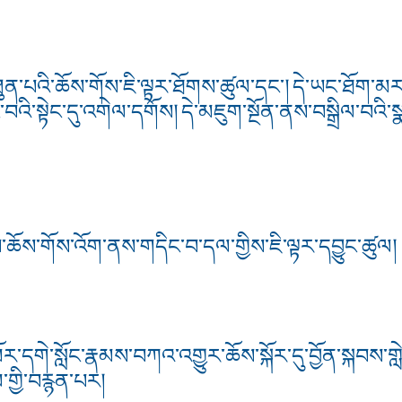
ན་པའི་ཆོས་གོས་ཇི་ལྟར་ཐོགས་ཚུལ་དང་། དེ་ཡང་ཐོག་མ
ང་བའི་སྟེང་དུ་འགེལ་དགོས། དེ་མཇུག་སྔོན་ནས་བསྒྲིལ་བའི
ཆོས་གོས་འོག་ནས་གདིང་བ་དལ་གྱིས་ཇི་ལྟར་དབྱུང་ཚུལ།
ོར་དགེ་སློང་རྣམས་བཀའ་འགྱུར་ཆོས་སྐོར་དུ་བྱོན་སྐབས་
་གྱི་བརྙན་པར།