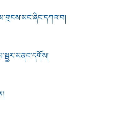
་རྣམ་གྲངས་མང་ཞིང་དཀའ་བ།
ྣམ་སྦྱར་མནབ་དགོས།
ལ།