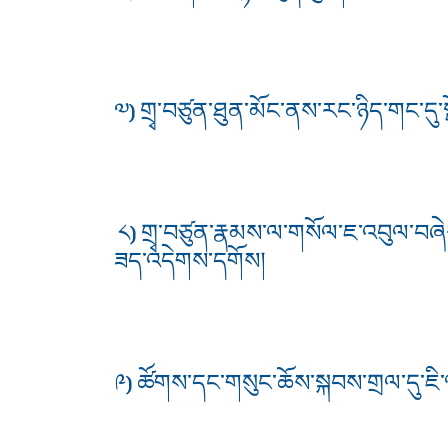
༧) གྲྭ་བཙུན་ཐུན་མོང་ནས་རང་ཉིད་གང་དུ
༨) གྲྭ་བཙུན་རྣམས་ལ་གསོལ་ཇ་འབུལ་བཞེས
ཟད་འདེགས་དགོས།
༩) ཚོགས་དང་གསུང་ཆོས་སྐབས་གྲལ་དུ་ཇི