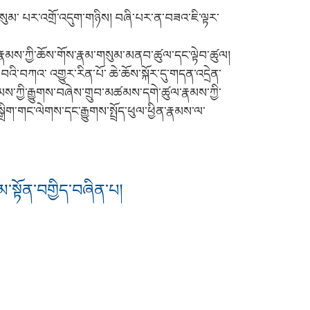
སུམ་ པར་འགྲོ་འདུག་གཉིས། བཞི་པར་ན་བཟའ་ཇི་ལྟར་
ང་རྣམས་ཀྱི་ཆོས་གོས་རྣམ་གསུམ་མནབ་ཚུལ་དང་ལྟེབ་ཚུལ།
ི་བཀའ་ འགྱུར་རིན་པོ་ ཆེ་ཆོས་སྐོར་དུ་གདན་འདྲེན་
ྣམས་ཀྱི་རྒྱུགས་བཞེས་གྲུབ་མཚམས་དགེ་ཚུལ་རྣམས་ཀྱི་
ྒྲིག་གང་ལེགས་དང་རྒྱུགས་སྤྲོད་ཕུལ་ཕྱིན་རྣམས་ལ་
མ་སྟོན་བགྱིད་བཞིན་པ།