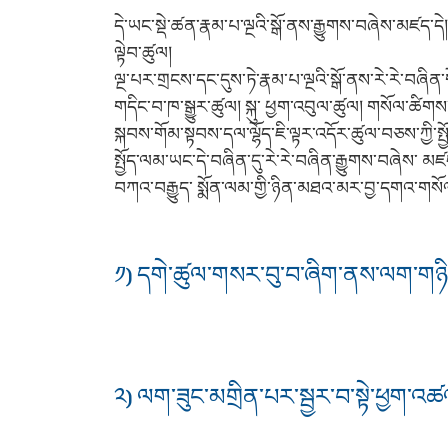
དེ་ཡང་སྡེ་ཚན་རྣམ་པ་ལྔའི་སྒོ་ནས་རྒྱུགས་བཞེས་མཛད
ལྟེབ་ཚུལ།
ལྔ་པར་གྲངས་དང་དུས་ཏེ་རྣམ་པ་ལྔའི་སྒོ་ནས་རེ་རེ་བཞ
གདིང་བ་ཁ་སྒྱུར་ཚུལ། སྐུ་ ཕྱག་འབུལ་ཚུལ། གསོལ་ཚིག
སྐབས་གོམ་སྟབས་དལ་ལྷོད་ཇི་ལྟར་འདོར་ཚུལ་བཅས་ཀྱི་སྤ
སྤྱོད་ལམ་ཡང་དེ་བཞིན་དུ་རེ་རེ་བཞིན་རྒྱུགས་བཞེས་ མཛ
བཀའ་བརྒྱུད་ སྨོན་ལམ་གྱི་ཉིན་མཐའ་མར་བྱ་དགའ་གསོལ
༡) དགེ་ཚུལ་གསར་བུ་བ་ཞིག་ནས་ལག་གཉིས་
༢) ལག་ཟུང་མགྲིན་པར་སྦྱར་བ་སྟེ་ཕྱག་འཚ