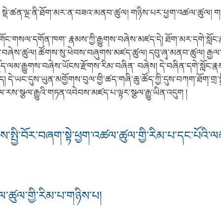
་དེ། སྡེ་ཚན་ལྔ་ནི་ཐོག་མར་ན་བཟའ་མནབ་ཚུལ། གཉིས་པར་ཕྱག་འཚལ་ཚུལ། ག
ིན་གོང་གསལ་དགོན་ཁག་ རྣམས་ཀྱི་རྒྱུགས་བཞེས་མཛད་དེ། ཐོག་མར་དགེ་སློ
ས་བཞེས་ཚུལ། ཚོགས་སུ་ཕེབས་བཞུགས་མཛད་ཚུལ། དབུ་ཞྭ་མནབ་ཚུལ། རྒྱལ་བའ
ྱོད་ལམ་རྒྱུགས་བཞེས་ཡོངས་རྫོགས་རིམ་བཞིན་ བཞེས། དེ་བཞིན་དགེ་སློང་ར
ད། དེ་ཡང་དུས་ཡུན་མགྱོགས་བུལ་གྱི་ཚད་གཞི་ཆུ་ཚོད་ཀྱི་དུས་བཀག་ཐོག་གྲ་ས
་རས་སྩལ་རྒྱུའི་གཏན་འབེབས་མཛད་པ་ལྟར་སྩལ་རྒྱུ་ཡིན་འདུག །
སྤྱི་བོར་བཞག་སྟེ་ཕྱག་འཚལ་ཚུལ་གྱི་རིམ་པ་དང་པོའི་ལ
ལ་ཚུལ་གྱི་རིམ་པ་གཉིས་པ།