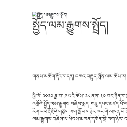
སྤྱོད་ལམ་རྒྱུགས་སྤྲོད།
གནས་མཆོག་རྡོར་གདན། བཀའ་བརྒྱུད་སྨོན་ལམ་ཆོས་ར།
ཕྱི་ལོ་ ༢༠༢༠ ཟླ་བ་ ༡ པའི་ཚེས་ ༢༨ ནས་ ༣༠ བར་ཉིན་གས
འགྲོའི་སྤྱོད་ལམ་རྒྱུགས་བཞེས་སླད། གཟུ་དཔང་མཛད་
རིག་པའི་རྡོ་རྗེའི་གཙུག་ལག་སློབ་གཉེར་ཁང་གི་མཁན་པོ
ལམ་རྒྱུགས་བཞེས་ལ་ཕེབས་མཁན་དགོན་སྡེ་ཁག་ཉེར་ བཞ