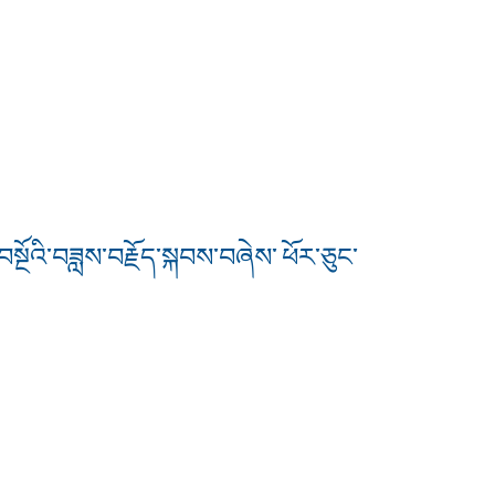
ྔོའི་བཟླས་བརྗོད་སྐབས་བཞེས་ ཕོར་ཅུང་