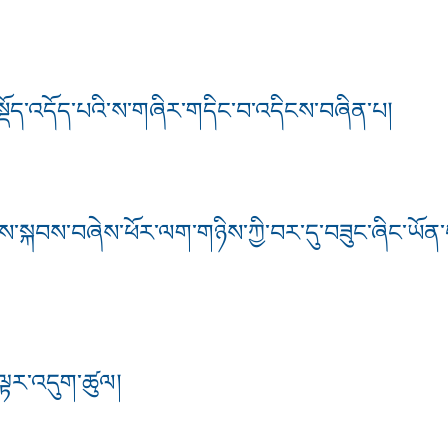
་སྡོད་འདོད་པའི་ས་གཞིར་གདིང་བ་འདིངས་བཞིན་པ།
་སྐབས་བཞེས་ཕོར་ལག་གཉིས་ཀྱི་བར་དུ་བཟུང་ཞིང་ཡོན་བས
་ལྟར་འདུག་ཚུལ།