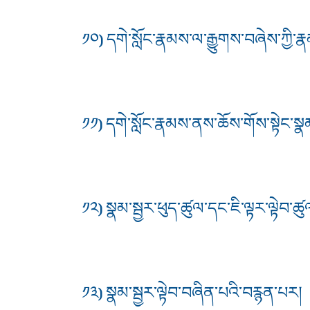
༡༠) དགེ་སློང་རྣམས་ལ་རྒྱུགས་བཞེས་ཀྱི
༡༡) དགེ་སློང་རྣམས་ནས་ཆོས་གོས་སྟེང་ས
༡༢) སྣམ་སྦྱར་ཕུད་ཚུལ་དང་ཇི་ལྟར་ལྟེབ་ཚུ
༡༣) སྣམ་སྦྱར་ལྟེབ་བཞིན་པའི་བརྙན་པར།