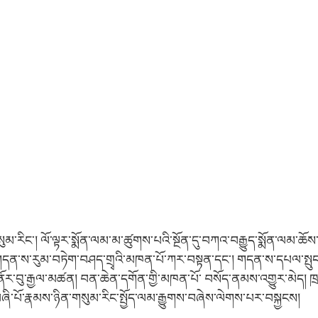
ུམ་རིང་། ལོ་ལྟར་སྨོན་ལམ་མ་ཚུགས་པའི་སྔོན་དུ་བཀའ་བརྒྱུད་སྨོན་ལམ་ཆོས་
པོ་གདན་ས་རུམ་བཏེག་བཤད་གྲྭའི་མཁན་པོ་ཀར་བསྟན་དང་། གདན་ས་དཔལ་སྤུ
་ནོར་བུ་རྒྱལ་མཚན། བན་ཆེན་དགོན་གྱི་མཁན་པོ་ བསོད་ནམས་འགྱུར་མེད། ཁྲ་
ི་པོ་རྣམས་ཉིན་གསུམ་རིང་སྤྱོད་ལམ་རྒྱུགས་བཞེས་ལེགས་པར་བསྐྱངས།