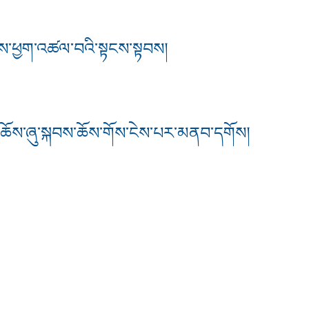
་ནས་ཕྱག་འཚལ་བའི་སྟངས་སྟབས།
ཆོས་ཞུ་སྐབས་ཆོས་གོས་ངེས་པར་མནབ་དགོས།