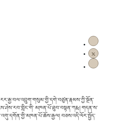
རར་རྒྱ་བལ་འབྲུག་གསུམ་གྱི་དགེ་བཙུན་རྣམས་ཀྱི་སྔོན་
ངས་ཤེས་རབ་གླིང་གི་ མཁན་པོ་ཐུབ་བསྟན་ཀརྨ། གདན་ས་
འགུ་དགོན་གྱི་མཁན་པོ་ཆོས་རྒྱལ། བཅས་འདི་ལོར་སྤྱོད་