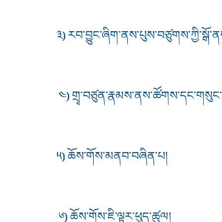
༣) རབ་བྱུང་ཞིག་ནས་པུས་བཙུགས་ཀྱི་སྒོ
༤) གྲྭ་བཙུན་རྣམས་ནས་ཚོགས་དང་གསུང་
༥) ཆོས་གོས་མནབ་བཞིན་པ།
༦) ཆོས་གོས་ཇི་ལྟར་ཕུད་ཚུལ།