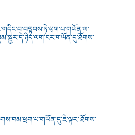
ར་གདིང་བ་བལྟབས་ཏེ་ཕྲག་པ་གཡོན་ལ་
་སྣམ་སྦྱར་དེ་ཉིད་ལག་ངར་གཡོན་དུ་ཐོགས་
གླེགས་བམ་ཕྲག་པ་གཡོན་དུ་ཇི་ལྟར་ ཐོགས་