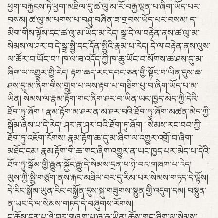
ཕྱག་བརྐྱངས་ཏེ་ཕྱག་མཐིལ་དུ་ཚ་ལུ་མ་རོ་བརྒྱ་ལྡན་པ་ཞིག་ཡོད་པར་
བསམ། ཚ་ལུ་མ་པགས་པ་བཤུ་བཞིན་ཟ་གྲབས་ཡོད་པར་བསམ། ད་
མིག་གིས་ལྟོས་དང་ཚ་ལུ་མ་ཡོད་མ་རེད། སྒྲ་དེ་ལ་བརྟེན་ནས་ཚ་ལུ་མ་
སེམས་ལ་ཤར་བ་དེ་སྒྲ་སྤྱི་དང་དོན་སྤྱིའི་རྣམ་པ་རེད། དེ་ལ་བརྟེན་ནས་ལུས་
ལ་ཚོར་བ་ཡོང་བ་། ཁ་ལ་ཟ་འདོད་ཀྱི་ཁ་ཆུ་ཡོང་བ་སོགས་ཆ་ཤས་དུ་མ་
ཞིག་ལ་འགྱུར་གྱི་རེད། རྟག་ཆད་རང་དབང་ཅན་གྱི་སྟོང་བ་ཡིན་དུས་ཆ་
ཤས་དུ་མ་ཞིག་གིས་གྲུབ་པ་ལས་རྟག་པ་གཅིག་པུ་བ་ཞིག་ཡོད་པ་མ་
ཡིན། སེམས་ལ་རྣམ་རྟོག་གང་ཞིག་ཤར་བ་ཡིན་ཡང་ཁྱད་མེད་ཀྱི་དེའི་
ཐོག་ཏུ་ཞོག ། རྣམ་རྟོག་མ་ཤར་ན་མ་ཤར་བའི་ཐོག་ཏུ་ཞོག་མཚན་མེད་ཀྱི་
སྒོམ་ཞེས་པ་དེ་རེད། ཤར་ན་ཤར་བའི་ཐོག་ཏུ་ཞོག ། སེམས་རང་བབ་ཀྱི་
ཐོག་ཏུ་འཇོག་རོགས། རྣམ་རྟོག་ཆ་དུ་མ་ཞིག་ལ་འགྱུར་འགྲོ་བ་ཞིག་
མཐོང་ངམ། རྣམ་རྟོག་གི་ཆ་གང་ཞིག་འགྱུར་ན་ཡང་ཁྱད་པར་མེད་པ་དེའི་
ཐོག་ཏུ་སྒོམ་གྱི་རྒྱུན་སྐྱོང་རྒྱུ་དེ་སེམས་དྲན་པ་ཉེ་བར་གཞག་པ་རེད།
ལུས་ཀྱི་སྤྱི་གཙུག་ནས་རྐང་མཐིལ་བར་དུ་རིམ་པར་སེམས་གཏད་དེ་ལྟོས།
དེ་རིང་སྒོམ་ཡུན་རིང་བསྐྱོན་དུས་སྐུ་གཟུགས་སྙུན་གྱི་འདུག་དམ། བསྙུན་
ན་ཡང་དེ་ལ་སེམས་གཏད་དེ་བཞུགས་རོགས།
ད་ཆོས་དྲན་པ་ཉེ་བར་གཞག་པ་ཞུ་རྒྱུ་ཡིན། ཆོས་གང་ཞིག་ལ་སེམས་