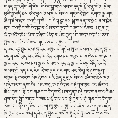
གཏད་ན་འགྲིག་གི་རེད། དེ་རིང་སྒྲ་ལ་སེམས་གཏད་དེ་སྒོམ་རྒྱུ་ཡིན། དྲིལ་
བུའི་སྒྲ་འདི་ཐོས་ཙམ་བྱས་ནས་དེ་ལ་སེམས་གཏད་དེ་སྒོམ་རོགས། སྒྲ་གང་
ཞིག་ཐོས་ན་ཡང་འགྲིག་གི་ཡོད་རེད། སྒྲ་ནས་སྒྲ་གཞན་ལ་སྤོས་ནས་སྒོམ་
ན་ཡང་འགྲིག་གི་རེད་སྒྲ་ལ་སེམས་གཏད་དེ་བཞུགས་རོགས། མདུན་དུ་
ཡོད་པའི་དངོས་པོ་གང་ཞིག་ཡིན་ན་ཡང་ཁྱད་པར་མེད་པ་དེ་ཤེས་ཙམ་
བྱས་ནས་དེ་ལ་སེམས་གཏད་ནས་བཞུགས་རོགས།
ད་གང་འདྲ་བྱུང་ངམ། སྒྲ་དང་གཟུགས་གཉིས་སུ་ལ་སེམས་གཏད་ན་སླ་བ་
འདུག འདི་ཁྱད་པར་ཡོད་མ་རེད་འགའ་ཤས་གཟུགས་ལ་སེམས་གཏད་ན་
སླ་བ་དང་། འགའ་ཤས་སྒྲ་ལ་སེམས་གཏད་ན་སླ་བ་དེ་འདྲ་ཡོད་རེད་དེ་
ཁམས་ཀྱི་ཁྱད་པར་རེད། དེ་ལ་ཁྱད་པར་གང་ཡང་མེད། མི་རྟག་སྡུག་
བསྔལ་སྟོང་བདག་མེད་རྟོགས་པའི་ཆེད་དུ་ལུས་སེམས་ཚོར་བ་ཆོས་དྲན་
པ་ཉེ་བར་གཞག་རིམ་པར་གསུང་པ་རེད་མ་གཏོགས་ལུས་དང་ཚོར་བ་
ཆོས་དྲན་པ་ཉེ་བར་གཞག་འདི་དག་སེམས་དྲན་པ་ཉེ་བར་གཞག་པའི་ཆ་
ཤས་རེད། སྤྱིར་བཏང་གི་སེམས་ལྷོད་ལ་ཕབ་སྟེ་དྲན་པ་ཉེ་གཞག་འདི་དག་
རིམ་པར་སྒོམ་དགོས་པ་ལས། ཨུ་ཚུགས་ཀྱི་ངར་འཛིན་དང་བདག་འཛིན་
ཞི་ཐུབ་ཐབས་མེད། དཔེར་ན་བྱམས་མགོན་ཏཱའི་སི་ཏུ་རིན་པོ་ཆེ་མཆོག་