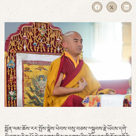
སྨོན་ལམ་ཆོས་རར་སྤོས་སྣེས་ཕེབས་བསུ་བཅས་༸སྐྱབས་རྗེ་ཡོངས་དགེ་