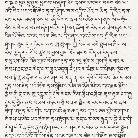
གི་སྐུ་མདུན་དུ་ནུབ་ཕྱོགས་པ་ཞིག་ཡོང་ནས་ངའི་ང་དང་བདག་ཅེས་པ་
འདི་མེད་པར་བཟོ་ཆེད་ནུབ་ཕྱོགས་ནས་འདིར་ཡོང་བ་ཡིན། དེ་རིང་ནས་
ངས་ང་དང་བདག་ཅེས་པ་འདི་སེམས་ནས་མི་འཛིན་ངག་ནས་མི་བརྗོད་
ཅེས་པའི་དམ་བཅའ་ཞིག་འཇོག་གི་ཡིན་ཆོག་གི་རེད་དམ་ཞེས་ཞུས་པས།
རིན་པོ་ཆེས་ང་དང་བདག་ཅེས་པ་དེ་དྲན་པ་དང་ཤེས་རབ་ཀྱི་རིམ་པར་
ཤུགས་ཆུང་དུ་གཏོང་བ་ལས་ཨུ་ཚུགས་ཀྱི་མེད་པ་བཟོ་ཐུབ་པ་ཞིག་མ་
རེད། ཁྱེད་རང་གིས་ཚུགས་བྱས་ཀྱང་ཡོང་ཐབས་ཡོད་མ་རེད་ཅེས་
གསུངས་སོང། འོན་ཀྱང་ཁོས་མ་ཉན་ནས་ཨུ་ཚུགས་བྱས་ཏེ་མཐའ་མ་
སེམས་ཐང་ཐང་མེད་པར་གྱུར་འདུག དེ་ལྟར་མ་ཡིན་པར་སེམས་ལྷོད་ལ་
ཕབ་སྟེ་རྣམ་རྟོག་གང་ཞིག་ཤར་བ་ཡིན་ན་ཡང་དེའི་ངོ་བོ་ངོས་ཟིན་པའམ་
དྲན་པས་ཟིན་པའི་ཐོག་ནས་སྒོམ་པ་ཡིན་ན་ཉོན་མོངས་དང་རྣམ་རྟོག་
སྒོམ་གྱི་གྲོགས་སུ་འགྱུར་ཏེ་ཉོན་མོངས་རིམ་གྱིས་འགྲིབ། རྣམ་རྟོག་ཤར་རྒྱུ་
ཉུང་དུ་ཕྱིན་ནས་སེམས་བཏང་འགྲོ་བཞག་སྡོད་ལ་རང་དབང་ཐོབ་ནས་
ཐེག་པ་ཐུན་མོང་གིས་བཤད་པའི་རྟག་ཆད་རང་དབང་ཅན་གྱི་བདག་ལ་
སོགས་པ་མེད་པར་རྟོགས་ནས་རྟོགས་པ་ཁྱད་པར་ཅན་རྒྱུད་ལ་སྐྱེ་ཡོང་གི་
ཡོད། དེ་ཡིན་དུས་རྣམ་རྟོག་ཤར་ལ་མ་ཤར་གང་ཡིན་ན་ཡང་དགག་སྒྲུབ་
མེད་པར་དེའི་ངོ་བོ་ངོས་ཟིན་པའམ་དྲན་པས་ཟིན་པའི་ཐོག་ནས་སྒོམ་