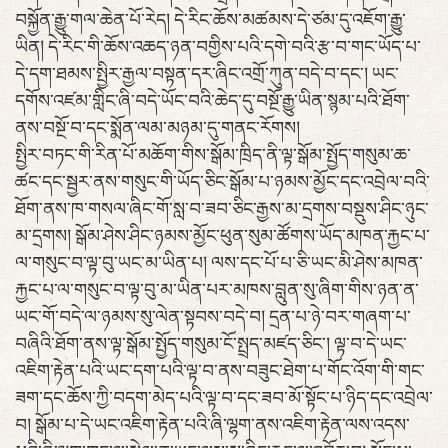
བསྐྱོན་རྒྱུ་གལ་ཆེན་པོ་རེད། དེ་རིང་ཆོས་མཚམས་དེ་ཙམ་དུ་འཇོག་རྒྱུ་
ཡིན། དེ་རིང་གི་ཆོས་འཆད་ཉན་བགྱིས་པའི་དགེ་བའི་རྩ་བ་གང་ཡོད་པ་
དེ་དག་ཐམས་སྤྱིར་རྒྱལ་བསྟན་དར་ཞིང་འགྲོ་ཀུན་བདེ་བ་དང་། ཡང་
དགོས་འཛམ་གླིང་ཞི་བདེ་ཡོང་བའི་ཆེད་དུ་བསྔོ་རྒྱུ་ཡིན་སྙམ་པའི་ཐོག་
ནས་བསྔོ་བ་དང་སྨོན་ལམ་མཉམ་དུ་གནང་རོགས།
སྤྱིར་བཏང་གི་རིན་པོ་མཆོག་གིས་སྒོམ་ཁྲིད་ནི་ལྟ་སྒོམ་སྤྱོད་གསུམ་ཆ་
ཚང་དང་སྦྱར་ནས་གསུང་གི་ཡོད་ཅིང་སྒོམ་པ་ཉམས་མྱོང་དང་འབྲེལ་བའི་
ཐོག་ནས་ཁ་གསལ་ཞིང་གོ་སླ་བ་ཟབ་ཅིང་རྒྱས་མ་དྲགས་བསྡུས་ཤིང་ཉུང་
མ་དྲགས། སྒོམ་ཤེས་ཤིང་ཉམས་མྱོང་ཕུན་སུམ་ཚོགས་ཡོད་མཁན་རྐྱང་པ་
ལ་གསུང་བ་ལྟ་བུ་ཡང་མ་ཡིན་པ། ལས་དང་པོ་པ་ཅི་ཡང་མི་ཤེས་མཁན་
རྐྱང་པ་ལ་གསུང་བ་ལྟ་བུ་མ་ཡིན་པར་མཁས་བླུན་སུ་ཞིག་གིས་ཉན་ན་
ཡང་གོ་བདེ་ལ་ཉམས་སུ་ལེན་སྟབས་བདེ་བ། དྲན་པ་ཉེ་བར་གཞག་པ་
བཞིའི་ཐོག་ནས་ལྟ་སྒོམ་སྤྱོད་གསུམ་ངོ་སྤྲད་མཛད་ཅིང་། ལྟ་བ་དེ་ཡང་
འཇིག་རྟེན་པའི་ཡང་དག་པའི་ལྟ་བ་ནས་བཟུང་ཐེག་པ་གོང་འོག་གི་གང་
ཟག་དང་ཆོས་ཀྱི་བདག་མེད་པའི་ལྟ་བ་དང་ཟབ་མོ་སྟོང་པ་ཉིད་དང་འབྲེལ་
བ། སྒོམ་པ་དེ་ཡང་འཇིག་རྟེན་པའི་ཞི་ལྷག་ནས་འཇིག་རྟེན་ལས་འདས་