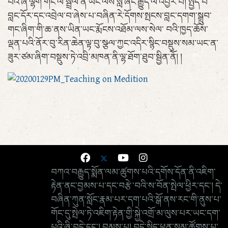
པའི་ཞི་ལྷག་གང་ལ་སྦྲེལ་ན་ཡང་ལས་སླ་ཞིང་རྒྱུད་ལ་འབྱོར་བ། སྤྱོད་པ་
བླང་དོར་དང་འབྲེལ་བ་ཞེས་པ་བཞིན་རེ་དོགས་སྤངས་བླང་དགག་སྒྲུབ་
གང་ཞིག་གི་ཆ་ནས་ཡིན་ཡང་རྨོངས་འཐོམ་ལས་སེལ་ བའི་ཁྱད་ཆོས་
ལྡན་པའི་ནོར་བུ་རིན་ཆེན་ལྟ་བུ་སྩལ་ཀྱང་འདིར་སྙིང་བསྡུས་སམ་ཡང་ན་
ཟུར་ཙམ་ཞིག་བསྡུས་ཏེ་འབྲི་མཁན་ནི་ལྷ་ཐོག་ཐུབ་སྦྱིན་ནོ། །
བཀའ་བརྒྱུད་སྨོན་ལམ་ཚུགས་པའི་དགོས་དོན་ནི་འཇིག་
རྟེན་ནང་བྱམས་པ་དང་བརྩེ་བའི་ས་བོན་སྤེལ་ཕྱིར་དང་། དེ་
བཞིན་ཀུན་སློང་རྣམ་པར་དག་པའི་སྒོ་ནས་རང་གི་ནུས་པ་
གོང་དུ་སྤེལ་ཏེ་འཇིག་རྟེན་གྱི་སྐྱེ་འགྲོ་མ་ལུས་པར་ཡང་དག་
པའི་ཞི་བདེ་དང་། བྱམས་པ། བདེ་སྐྱིད་ཕུན་སུམ་ཚོགས་པ་