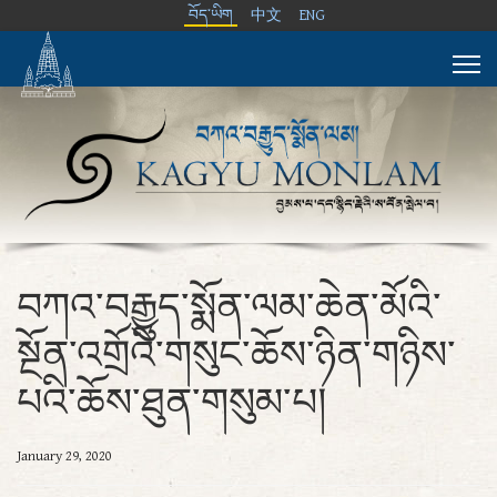
བོད་ཡིག
中文
ENG
བཀའ་བརྒྱུད་སྨོན་ལམ་ཆེན་མོའི་
སྔོན་འགྲོའི་གསུང་ཆོས་ཉིན་གཉིས་
པའི་ཆོས་ཐུན་གསུམ་པ།
January 29, 2020