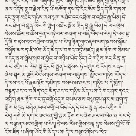
མི་འགྱུར་རིན་པོ་ཆེ་བཞུགས་ཁྲིར་བཞུགས་ཤིང་ཆོས་ཐུན་གྱི་སྔོན་འགྲོའི་
ཞལ་འདོན་གྲུབ་རྗེས་རིན་པོ་མཆོག་ནས་དེ་རིང་ཆོས་ཁྲིད་དེ་ཞི་གནས་
དང་ལྷག་མཐོང་གཉིས་ལས་ལྷག་མཐོང་དང་འབྲེལ་བ་འཁྲིད་རྒྱུ་ཡིན། དེ་
ཡང་ཐེག་པ་ཐུན་མོང་གི་ལྷག་མཐོང་སྒོམ་ཁྲིད་བྱ་རྒྱུ་ཡིན། དེ་ཡང་ལུས་
སེམས་ཚོར་བ་ཆོས་དྲན་པ་ཉེ་བར་གཞག་པ་བཞི་ཡོད་པ་རེད། དེ་ཡང་སྔ་
དྲོ་ཞི་གནས་དང་འབྲེལ་བ་ཞུས་པ་རེད། ཉིན་གུང་ཞལ་ལག་སྐབས་སྒོམ་
བསྐྱོན་མཁན་ཇི་ཙམ་ཡོད་མེད་ལ་བཀའ་འདྲེི་མཛད། རྣམ་རྟོག་ལ་སེམས་
གཏད་ནས་སྒོམ་སྐབས་མྱོང་བ་གཉིས་ཡོད་ཅིང་། དེ་གཉིས་གང་ཡིན་ན་
ཡང་འགྲིག་པ་རེད། སྐུ་དྲང་པོ་སྤྱན་བཙུམས་ཏེ་བཞུགས་རོགས་གནང་།
ཞེས་སྐར་མ་ལྔའི་རིང་མཉམ་གཞག་ལ་བཞུགས། མྱོང་བ་གཉིས་ཡོད་པ་
དེ་ལས་དང་པོ་རྣམ་རྟོག་དམིགས་བསལ་མ་ཤར་བ། གཉིས་པ་དེ་གློག་
བརྙན་ཤར་བ་བཞིན་འདྲ་མིན་ཤར་བ་གཉིས་ཡོད་པས་དེ་གང་ཤར་ནའང་
འགྲིག རྣམ་རྟོག་གང་དུ་འགྲོ་འདུག་བསམ་ནས་བལྟ་དུས་ཤར་མ་ཐག་ཏུ་
གློག་བརྙན་བཞིན་ཡལ་འགྲོ་བ་ཡོད་རེད་དེ་ལ་བལྟ་ན་ཡང་འགྲིག་གི་
རེད། དགེ་མི་དགེ་བཟང་ངན་གྱི་རྣམ་རྟོག་གང་ཞིག་ཤར་བ་ཡིན་ན་ཡང་དེ་
ལ་བལྟ་ན་ཡང་འགྲིག་པ་རེད། དེ་ལས་རིམ་གྱིས་བལྟ་དུས་སེམས་ཀྱི་ངོ་བོ་
ངོས་ཟིན་པ་ཞིག་ཡོང་གི་ཡོད་པས། དེ་ལ་བལྟ་དགོས་པ་རེད།