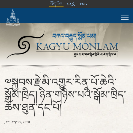
བོད་ཡིག
中文
ENG
༧སྐྱབས་རྗེ་མི་འགྱུར་རིན་པོ་ཆེའི་
སྒོམ་ཁྲིད། ཉིན་གཉིས་པའི་སྒོམ་ཁྲིད་
ཆོས་ཐུན་དང་པོ།
January 29, 2020