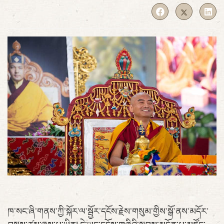
ཁ་སང་ཞི་གནས་ཀྱི་སྐོར་ལ་སྦྱོར་དངོས་རྗེས་གསུམ་གྱིས་སྒོ་ནས་མདོར་