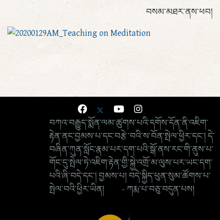
བསམ་མཐར་ནས་ཕབ།
བཀའ་བརྒྱུད་སྨོན་ལམ་ཚུགས་པའི་དགོས་དོན་ནི་འཇིག་
རྟེན་ནང་བྱམས་པ་དང་བརྩེ་བའི་ས་བོན་སྤེལ་ཕྱིར་དང་། དེ་
བཞིན་ཀུན་སློང་རྣམ་པར་དག་པའི་སྒོ་ནས་རང་གི་ནུས་པ་
གོང་དུ་སྤེལ་ཏེ་འཇིག་རྟེན་གྱི་སྐྱེ་འགྲོ་མ་ལུས་པར་ཡང་དག་
པའི་ཞི་བདེ་དང་། བྱམས་པ། བདེ་སྐྱིད་ཕུན་སུམ་ཚོགས་པ་
སྤེལ་བའི་ཕྱིར་ཡིན། - ཀརྨ་པ་བཅུ་བདུན་པས།