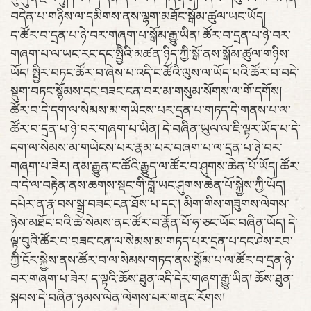
བདེན་པ་གཉིས་ལ་དམིགས་ནས་ལྷག་མཐོང་སྒོམ་ཚུལ་ཡང་ཡོད།
ད་ཚོར་བ་དྲན་པ་ཉེ་བར་གཞག་པ་སྒོམ་རྒྱུ་ཡིན། ཚོར་བ་དྲན་པ་ཉེ་བར་
གཞག་པ་ལ་ཡང་རང་དང་སྤྱིིའི་མཚན་ཉིད་ཀྱི་སྒོ་ནས་སྒོམ་ཚུལ་གཉིས་
ཡོད། སྤྱིར་བཏང་ཚོར་བ་ཞེས་པ་འདི་ང་ཚོའི་ལུས་ལ་ཡོད་པའི་ཚོར་བ་བདེ་
སྡུག་བཏང་སྙོམས་དང་བཟང་ངན་བར་མ་གསུམ་སོགས་ལ་གོ་དགོས།
ཚོར་བ་དེ་དག་ལ་སེམས་མ་གཡེངས་པར་དྲན་པ་གཏད་དེ་གནས་པ་ལ་
ཚོར་བ་དྲན་པ་ཉེ་བར་གཞག་པ་ཡིན། དེ་བཞིན་ཡུལ་ལ་ཇི་ལྟར་ཡོད་པ་དེ་
དག་ལ་སེམས་མ་གཡེངས་པར་རྣམ་པར་བཞག་པ་ལ་དྲན་པ་ཉེ་བར་
གཞག་པ་ཟེར། ནམ་རྒྱུན་ང་ཚོའི་རྒྱུད་ལ་ཚོར་བ་ཤུགས་ཆེན་པོ་ཡོད། ཚོར་
བ་དེ་ལ་བརྟེན་ནས་ཆགས་སྡང་གི་བློ་ཡང་ཤུགས་ཆེན་པོ་སྐྱེས་ཀྱི་ཡོད།
དཔེར་ན་རྣ་བས་སྒྲ་བཟང་ངན་ཐོས་པ་དང་། མིག་གིས་གཟུགས་ལེགས་
ཉེས་མཐོང་བའི་ཚེ་སེམས་ནང་ཚོར་བ་རྣོན་པོ་ཧ་ཅང་ཡོང་བཞིན་ཡོད། དེ་
ལྟ་བུའི་ཚོར་བ་བཟང་ངན་ལ་སེམས་མ་གཏད་པར་དྲན་པ་དང་ཤེས་རབ་
ཀྱི་ངོར་སྐྱེས་ནས་ཚོར་བ་ལ་སེམས་གཏད་ནས་སྒོམ་པ་ལ་ཚོར་བ་དྲན་ཉེ་
བར་གཞག་པ་ཟེར། ད་ལྟའི་ཆོས་ཐུན་འདི་དེར་གཞག་རྒྱུ་ཡིན། ཆོས་ཐུན་
སྐབས་དེ་བཞིན་ཉམས་ལེན་ལེགས་པར་གནང་རོགས།