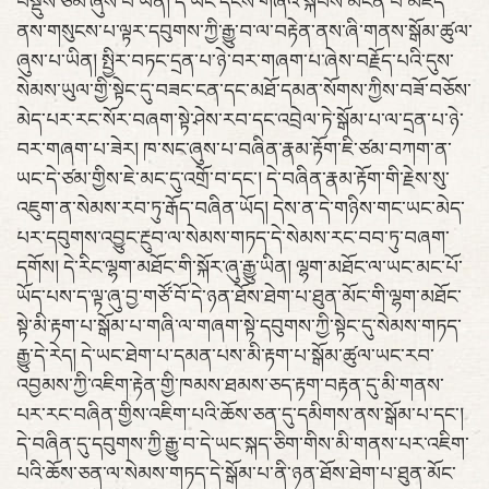
བསྡུས་ཙམ་ཞུས་པ་ཡིན། དེ་ཡང་དངོས་གཞིའི་སྐབས་མངོན་པ་མཛོད་
ནས་གསུངས་པ་ལྟར་དབུགས་ཀྱི་རྒྱུ་བ་ལ་བརྟེན་ནས་ཞི་གནས་སྒོམ་ཚུལ་
ཞུས་པ་ཡིན། སྤྱིར་བཏང་དྲན་པ་ཉེ་བར་གཞག་པ་ཞེས་བརྗོད་པའི་དུས་
སེམས་ཡུལ་གྱི་སྟེང་དུ་བཟང་ངན་དང་མཐོ་དམན་སོགས་ཀྱིས་བཟོ་བཅོས་
མེད་པར་རང་སོར་བཞག་སྟེ་ཤེས་རབ་དང་འབྲེལ་ཏེ་སྒོམ་པ་ལ་དྲན་པ་ཉེ་
བར་གཞག་པ་ཟེར། ཁ་སང་ཞུས་པ་བཞིན་རྣམ་རྟོག་ཇི་ཙམ་བཀག་ན་
ཡང་དེ་ཙམ་གྱིས་ཇེ་མང་དུ་འགྲོ་བ་དང་། དེ་བཞིན་རྣམ་རྟོག་གི་རྗེས་སུ་
འཇུག་ན་སེམས་རབ་ཏུ་རྒོད་བཞིན་ཡོད། དེས་ན་དེ་གཉིས་གང་ཡང་མེད་
པར་དབུགས་འབྱུང་རྔུབ་ལ་སེམས་གཏད་དེ་སེམས་རང་བབ་ཏུ་བཞག་
དགོས། དེ་རིང་ལྷག་མཐོང་གི་སྐོར་ཞུ་རྒྱུ་ཡིན། ལྷག་མཐོང་ལ་ཡང་མང་པོ་
ཡོད་པས་ད་ལྟ་ཞུ་བྱ་གཙོ་བོ་དེ་ཉན་ཐོས་ཐེག་པ་ཐུན་མོང་གི་ལྷག་མཐོང་
སྟེ་མི་རྟག་པ་སྒོམ་པ་གཞི་ལ་གཞག་སྟེ་དབུགས་ཀྱི་སྟེང་དུ་སེམས་གཏད་
རྒྱུ་དེ་རེད། དེ་ཡང་ཐེག་པ་དམན་པས་མི་རྟག་པ་སྒོམ་ཚུལ་ཡང་རབ་
འབྱམས་ཀྱི་འཇིག་རྟེན་གྱི་ཁམས་ཐམས་ཅད་རྟག་བརྟན་དུ་མི་གནས་
པར་རང་བཞིན་གྱིས་འཇིག་པའི་ཆོས་ཅན་དུ་དམིགས་ནས་སྒོམ་པ་དང་།
དེ་བཞིན་དུ་དབུགས་ཀྱི་རྒྱུ་བ་དེ་ཡང་སྐད་ཅིག་གིས་མི་གནས་པར་འཇིག་
པའི་ཆོས་ཅན་ལ་སེམས་གཏད་དེ་སྒོམ་པ་ནི་ཉན་ཐོས་ཐེག་པ་ཐུན་མོང་