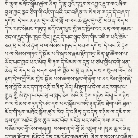
གི་ལྷག་མཐོང་སྒོམ་ཚུལ་ཡིན། དེ་ལྟ་བུའི་དབུགས་འབྱུང་རྔུབ་གང་ཞིག་
བྱས་ཀྱང་སྐད་ཅིག་གི་འཇིག་པའི་རང་བཞིན་ལ་སེམས་གཏད་དེ་བཞག་
དགོས། དེ་དང་མཉམ་དུ་ང་ཚོའི་གློ་བ་ཡང་ཆེ་ཆུང་དུ་འགྲོ་བཞིན་ཡོད་པ་
དེ་ལ་ཡང་སེམས་གཏད། མདོར་ན་ལུས་ཀྱི་ནང་ཁྲོལ་དང་ཡན་ལག་ཐམས་
ཅད་ལ་རླུང་གིས་ཁྱབ་ཅིང་། རླུང་དེ་ཡང་སྐད་ཅིག་གིས་འཇིག་པའི་ཆོས་
ཅན་ཕྲ་བའི་མི་རྟག་པ་ལ་སེམས་གཏད་དེ་བཞག་དགོས། དེ་ཡང་མི་རྟག་
པ་ལ་སེམས་གཏད་དེ་སྒོམ་པའི་སྐབས་རྣམ་རྟོག་འདྲ་མིན་སྣ་ཚོགས་པ་
ཡོང་ཡང་ཁྱད་པར་མེད། མི་རྟག་དེ་སེམས་ལ་དྲན་པ་ཙམ་གྱིས་དགེ་ཕན་
ཆེན་པོ་ཡོད་པ་ནི་བདག་ཅག་གི་སྟོན་པ་བླ་ན་མེད་པས་གསུངས་ཡོད། མི་
རྟག་དེ་ལ་བློ་རིམ་གྱིས་སྒོམ་པས་ཆགས་སྡང་གི་རྟོག་པ་ཡང་རིམ་གྱིས་ཞི་
ནས་བློ་དེ་ཡང་དག་ཏུ་འགྲོ་བཞིན་ཡོད། མི་རྟག་པ་དེ་ལ་ཡང་རགས་པ་
རྒྱུན་གྱི་མི་རྟག་པ་དང་ཕྲ་བ་སྐད་ཅིག་མའི་མི་རྟག་གཉིས་ཡོད། དེ་གཉིས་
ཀ་ལ་སེམས་གཏད་དེ་ཡང་དག་པར་སྒོམ་པ་འདི་ཉན་ཐོས་ཐེག་པའི་ཐུན་
མོང་གི་ལྷག་མཐོང་སྒོམ་ཚུལ་རེད། དེ་བཞིན་དུ་བདེན་གཉིས་ལ་དམིགས་
ནས་ལྷག་མཐོང་སྒོམ་ཚུལ་ཡང་ཡོད། མངོན་པར་མཛོད་ལས། གང་ལ་
བཅོམ་དང་བློ་ཡིས་གཞན། །བསལ་ན་དེ་བློ་མི་འཇུག་པ། །བུམ་ཆུ་བཞིན་
དུ་ཀུན་རྫོབ་ཏུ། །ཡོད་དེ་དོན་དམ་ཡོད་གཞན་ནོ། །ཞེས་གསུངས་པ་བཞིན་