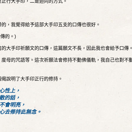
是正行大手印，二是迴向的方式。
帶的，我覺得給予這部大手印五支的口傳也很好。
口傳的。
)
寫的大手印祈願文的口傳，這篇願文不長，因此我也會給予口傳
、度母的咒語等。這次祈願法會修持不動佛儀軌，我自己也對不
個偈說明了大手印正行的修持。
心性上，
散的話，
不會明亮，
心去修持此無念。