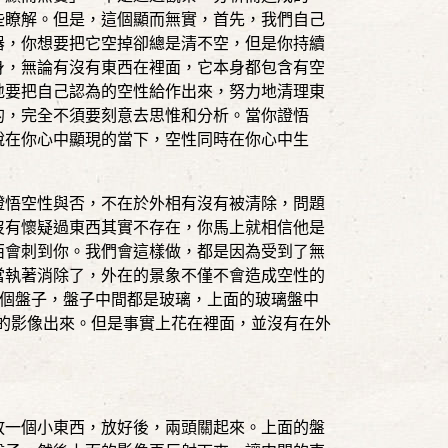
些瞭解。但是，這個顯而無實，首先，我們自己
器，你想要把它空掉卻總是清不空，但是你持續
身，無論有沒有東西在裡面，它本身都包含有空
地要把自己認為的空性給作出來，努力地清理東
的，完全不須要刻意去思惟和分析。當你證悟
說在你心中顯現的當下，空性同時在你心中生
證悟空性與否，不在於外相有沒有被清除，問題
沒有懷疑過東西其實不存在，你馬上就相信他是
西會刺到你。我們會這樣做，都是因為受到了無
當執著消除了，外在的景象不僅不會造成空性的
個盤子，盤子中間都是玻璃，上面的玻璃盤中
的影像出來。但是事實上花在裡面，並沒有在外
放一個小東西，放好後，兩頭關起來。上面的盤