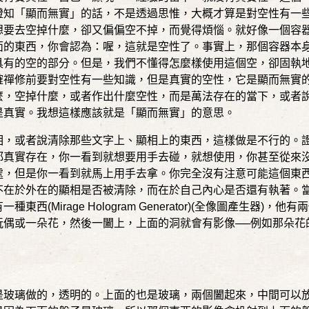
證知「顯而無實」的話，不是透過思惟，大概才算是對空性有一
想要去空掉什麼，卻又偏偏空不掉，而覺得煩惱。就好像一個容
面的東西，你會認為：喔，這就是空性了。事實上，那個容器本
具有的空的部分。但是，我們不懂得怎麼樣使用這個空，卻固執
確禪修前要對空性有一些知識，但是真實的空性，它是顯而無實
麼，空掉什麼，或者作出什麼空性，而是萬法存在的當下，或者
是真實。我想這樣應該就是「顯而無實」的意思。
相，或者說清除那些文字上、顯相上的東西，這樣做是不行的。
都真實存在，你一看到就想要用手去碰，就想使用，你甚至從來
處，但是你一看到就馬上用手去拿。你完全沒有注意可能這個東
不在於外在的顯相是否被清除，而在於自己內心是否還有執著。
有一種東西
(Mirage Hologram Generator)(
全像圖產生器
)
，他有兩
玩偶或一朵花，然後一闔上，上面的洞就會有影像
──
例如那朵花
是玻璃做的，透明的。上面的也是玻璃，兩個闔起來，中間可以