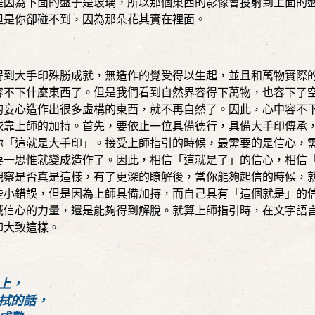
是因為下面的盤子是玻璃，所以那個東西的影像會投射到上面的
但是你卻碰不到，因為那朵花其實在裡面。
得到大手印殊勝成就，無造作的覺受得以生起，並且和萬物實際
容不下什麼東西了。但是我們看到自然界容得下萬物，也容下了
的妄心造作出很多虛構的東西，就不再自然了。因此，心中容不
依靠上師的加持。首先，要依止一位具備德行，具備大手印傳承
你「這就是大手印」。接受上師指引的時候，最需要的是信心，
要一思惟就變成造作了。因此，相信「這就是了」的信心，相信
觀察是否真是這樣，有了更深的瞭解後，當你能夠起信的時候，
些小錯誤，但是因為上師具備加持，而自己具有「這個就是」的
誠信心的力量，還是能夠得到解脫。就算上師指引時，在文字語
印大致這樣。
上，
拭的話，