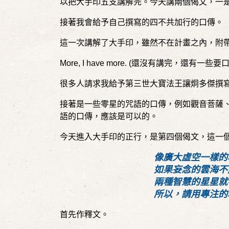
以把大手印五支講解完。今天講兩個偈文，一
接著我會給予自己撰寫的四不共加行的口傳。
這一次講解了大手印，雖然不在計畫之內，附
More, I have more. (
還沒有講完，還有一些要
很多人請求我給予第三世大寶法王讓炯多傑撰
接著是一些零星的咒語的口傳，例如觀音菩薩
語的口傳，應該是可以的。
今天進入大手印的正行，是第四個偈文，這一
像廣大虛空一樣的
如果妄念的雲海不
兩種智慧的星星就
所以，請用專注的
首先作釋文。