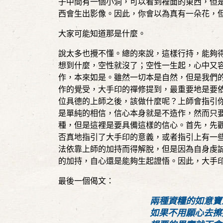
子中間有一個小洞，可以看到裡面的東西，但
西會生出影像。因此，你會以為真有一朵花，
大家可能知道那是什麼。
說太多也攪不懂。總的來說，這樣行持，能夠
想到什麼，空性就沒了；空性一生起，心中又
作，本來如是。雖然一切本是自然，但是我們
作的覺受，大手印的禪修提到，最重要地是要
位具德的上師之後，該做什麼呢？上師會指引
是單純的相信，信心本身就是不造作，然而只
種，但是這裡是要具備這樣的信心。首先，先
否真地指引了大手印的意義，或者指引上有一
法依靠上師的加持而得解脫，但是因為自身虔
的加持，自心還是能夠生起證悟。因此，大手
最後一個偈文：
兩種資糧的如意寶
如果不用願心去擦