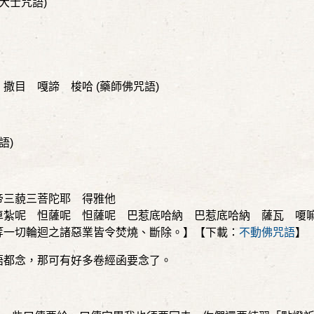
大士咒語
)
 撒目 嘎諦 梭哈
(
藥師佛咒語
)
語
)
帝三藐三菩陀耶 得雅他
卓紮呢 怛薩呢 怛薩呢 巴惹底哈納 巴惹底哈納 薩瓦 嗄
等一切輪迴之諸惡業皆令焚燒、斷除。】【下載：
不動佛咒語
】
語都念，那可有好多卷經函要念了。