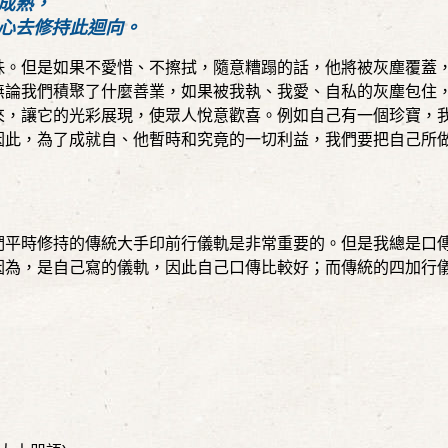
成熟，
心去修持此迴向。
珠。但是如果不愛惜、不擦拭，隨意糟蹋的話，他將被灰塵覆蓋
無論我們積聚了什麼善業，如果被我執、我愛、自私的灰塵包住
來，讓它的光彩展現，使眾人悅意歡喜。例如自己有一個珍寶，
因此，為了成就自、他暫時和究竟的一切利益，我們要把自己所
們平時修持的傳統大手印前行儀軌是非常重要的。但是我總是口
因為，是自己寫的儀軌，因此自己口傳比較好；而傳統的四加行