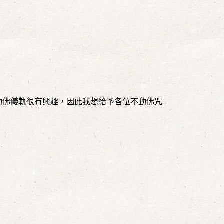
。
動佛儀軌很有興趣，因此我想給予各位不動佛咒