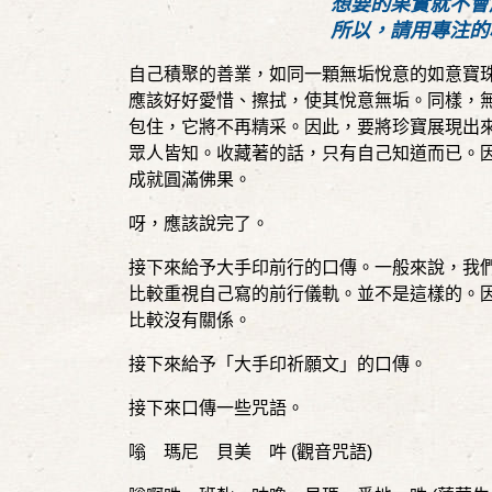
想要的果實就不會
所以，請用專注的
自己積聚的善業，如同一顆無垢悅意的如意寶
應該好好愛惜、擦拭，使其悅意無垢。同樣，
包住，它將不再精采。因此，要將珍寶展現出
眾人皆知。收藏著的話，只有自己知道而已。
成就圓滿佛果。
呀，應該說完了。
接下來給予大手印前行的口傳。一般來說，我
比較重視自己寫的前行儀軌。並不是這樣的。
比較沒有關係。
接下來給予「大手印祈願文」的口傳。
接下來口傳一些咒語。
嗡 瑪尼 貝美 吽
(
觀音咒語
)