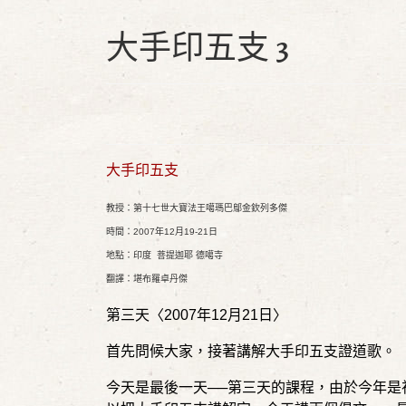
大手印五支 3
大手印五支
教授：第十七世大寶法王噶瑪巴鄔金欽列多傑
時間：
2007
年
12
月
19-21
日
地點：印度
菩提迦耶
德噶寺
翻譯：堪布羅卓丹傑
第三天〈
2007
年
12
月
21
日〉
首先問候大家，接著講解大手印五支證道歌。
今天是最後一天
──
第三天的課程，由於今年是