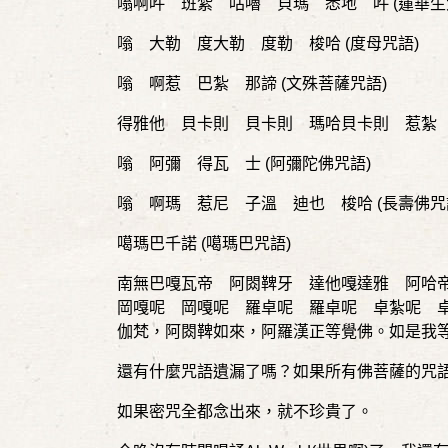
嗡啊吽 班紮 咕嚕 貝瑪 悉地 吽
(
蓮華生
嗡 大勒 度大勒 度勒 梭哈
(
度母咒語
)
嗡 啊惹 巴紮 那諦
(
文殊菩薩咒語
)
得雅他 貝卡則 貝卡則 瑪哈貝卡則 惹紮
嗡 阿彌 得瓦 士
(
阿彌陀佛咒語
)
嗡 啊瑪 惹尼 子溫 迪也 梭哈
(
長壽佛咒
噶瑪巴千諾
(
噶瑪巴咒語
)
南無巴嘎瓦帝 阿閦鞞牙 達他嘎達雅 阿哈
岡嘎呢 岡嘎呢 羅卓呢 羅卓呢 卓紮呢 
伽梵，阿閦鞞如來，阿羅漢正等覺佛。如是我
還有什麼咒語遺漏了嗎？如果所有佛菩薩的咒
如果密咒全都念出來，就不珍貴了。