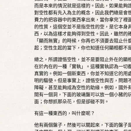
而是本來的情況就是這樣的。因此，如果能夠
對空性都有先入為主的概念，因此我們總是會
費力的把容器中的東西拿出來，當你拿完了裡
的性質，這個空並不是指空性的空，是它本身
西，以為這樣才能夠得到空性。因此，雖然的
「顯而無實」的時候，你再也不須要去阻止什
起；空性生起的當下，你也知道任何顯相都不
總之，所謂證悟空性，並不是要阻止外在的顯
在於內在的一種「實執」。這種實執認為一切
真實的。例如一個新東西，你並不知道它的用
明的驅使。但是事實上，證悟空性與否，問題
障礙，甚至能夠成為空性的助緣。例如，國外
間有一個洞，下面的玻璃盤可以放一個小豬的
面；你想抓那朵花，但是卻碰不到。
有這一種東西的，叫什麼呢？
他有兩個盤子，然後可以關起來，下面的盤子