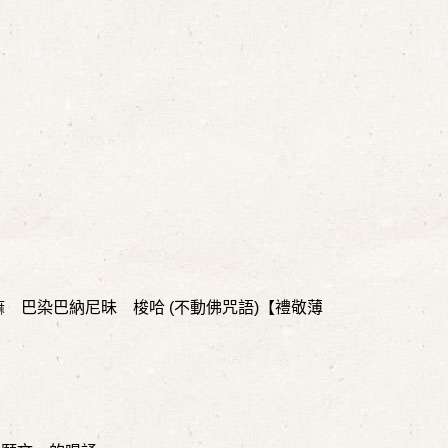
嘛 巴染巴納尼昧 梭哈
(
不動佛咒語
)
【禮敬薄