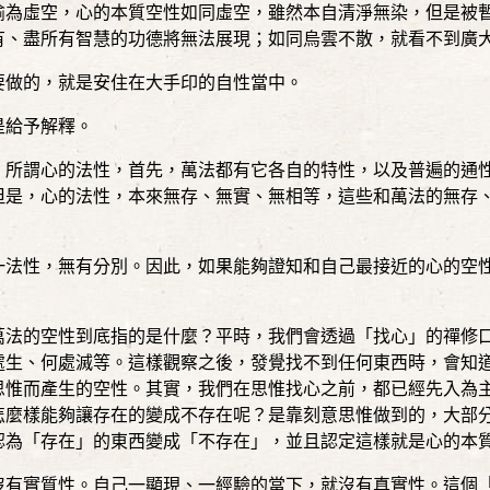
喻為虛空，心的本質空性如同虛空，雖然本自清淨無染，但是被
有、盡所有智慧的功德將無法展現；如同烏雲不散，就看不到廣
要做的，就是安住在大手印的自性當中。
是給予解釋。
。所謂心的法性，首先，萬法都有它各自的特性，以及普遍的通
但是，心的法性，本來無存、無實、無相等，這些和萬法的無存
一法性，無有分別。因此，如果能夠證知和自己最接近的心的空
萬法的空性到底指的是什麼？平時，我們會透過「找心」的禪修
處生、何處滅等。這樣觀察之後，發覺找不到任何東西時，會知
思惟而產生的空性。其實，我們在思惟找心之前，都已經先入為
怎麼樣能夠讓存在的變成不存在呢？是靠刻意思惟做到的，大部
認為「存在」的東西變成「不存在」，並且認定這樣就是心的本
沒有實質性。自己一顯現、一經驗的當下，就沒有真實性。這個