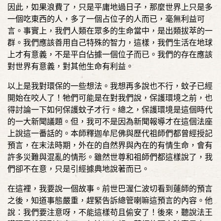
因此，如果浪費了，只是平庸地過日子，那麼世界上只是多
一個吃東西的人，多了一個占位子的人而已，毫無利益可
言。事實上，我們人類在眾多的生命當中，是出類拔萃的一
群。我們應該善用自己特殊的智力，這樣，我們生活在地球
上才有意義，不是平白佔據一個位子而已。我們的存在應該
對世界有意義，對其他生命有利益。
以上是我對環保的一些想法。我想再多說也不行，蚊子已經
開始在咬人了！牠們可能是在對我們說，保護環境之前，也
得討論一下如何保護蚊子才行。總之，保護環境是這個時代
的一大新聞議題。但，我可不是因為新聞報導才在這個法座
上說這一番話的。本師釋迦牟尼佛與歷代祖師們都曾經授記
預言，在末法時期，外在的自然界與內在的有情生命，會有
許多災難與混亂的情形。雖然世尊和祖師們都這樣說了，我
們卻不在意，只是引經據典地說著而已。
在這裡，我要說一個故事。前世巴渥仁波切看到蓮師的預言
之後，知道事態嚴重，趕緊告訴總管喇嘛這預言的內容。他
說：我們要注意呀，不能這樣苟且偷安了！後來，聽說法王