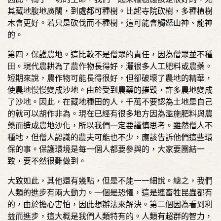
其藏地腹地廣闊，到處都可種樹。比起寺院砍樹，多種植樹
木會更好。若只是砍伐而不種樹，這可能會觸怒山神、龍神
的。
第四，保護農地。這比較不是僧眾的責任，因為僧眾並不種
田。現代農耕為了農作物長得好，灑很多人工肥料或農藥。
短期來說，農作物可能長得很好，但卻破壞了農地的精華，
使農地慢慢變成沙地。由於受到農藥的摧毀，許多農地變成
了沙地。因此，在藏地種田的人，千萬不要認為土地是自己
的就可以胡作非為。現在已經有很多地方因為濫施肥料與農
藥而造成農地沙化，所以我們一定要謹慎思考。雖然僧人不
種地，但僧人認識的農夫可能也不少，應該告訴他們這些環
保的事。保護環境是每一個人都要參與的，大家要團結一
致，要不然很難做到。
大致如此，其他還有幾點，但是不能一一細說。總之，我們
人類的進步有兩大動力。一個是恐懼，這是連畜牲昆蟲都有
的，由於擔心害怕，因此想辦法來解決。第二個因為看到利
益而進步，這大概是我們人類特有的。人類有超群的智力，