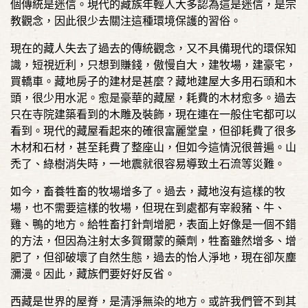
個傳統是迷信。現代的藏族年輕人大多認為這是迷信，是宗
教觀念，因此很少去關注這種環境保護的習俗。
現在的藏人失去了過去的傳統觀念，又不具備現代的環保知
識，短視近利，只想到賺錢，傲慢自大，建牧場，建豪宅，
買轎車。藏地房子的建材是甚麼？藏地建屋大多用石頭和木
頭，很少用水泥。愈是豪華的藏屋，耗費的木材愈多。過去
只在寺院建築看到的木雕及裝飾，現在連在一般住宅都可以
看到。現代的藏屋看起來的確很富麗堂皇，但卻耗費了很多
木材和石材，甚至耗費了整座山，但如今這情況很普遍。山
禿了、綠樹消失時，一地震就很容易導致土石流等災難。
如今，畜養牲畜的牧場增多了。過去，藏地沒有這樣的牧
場，也不需要這樣的牧場，但現在到處都有宰殺豬、牛、
雞、鴨的地方。給牲畜打針劑增肥，表面上好像是一個不錯
的方法，但因為注射太多賀爾蒙的藥劑，牲畜雖然增多、增
肥了，但卻破壞了自然生態，過去的怡人淨地，現在卻灰塵
瀰漫。因此，藏族們要好好反省。
西藏是世界的屋脊，是清淨無染的地方。或許我們管不到其