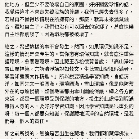
他地方，但至少不要破壞自己的家園，好好關愛珍惜的話，
我覺得這才不會喪失藏民族的尊嚴。我們已經失去很多了，
若是再不懂得珍惜現在所擁有的，那麼，就算未來漢藏融
合、藏地自主了，我們也沒有可以回去的家鄉了，甚麼快樂
自主也都別談了，因為環境都被破壞了。
總之，希望這樣的事不會發生。然而，如果環保知識不足，
這樣的情況是會產生的。當你愈有環保知識，就會愈注重保
護環境，愈關愛環境。因此藏王赤松德贊曾說：「高山淨地
雪山厲神繞，言語清淨講說如梵文，生此雪山聖境暇滿者，
學習知識廣大作精進。」所以說要精進學習知識，言語清
淨，如同梵文一般圓滿，環境圓滿，雪山環繞，像是能防禦
外在的毒煙侵擾，整個地區都由雪山圍繞保護，總之各方面
來說，都是一個環境受到保護的地方。投生於此處得到瑕滿
難得人身的人，要好好學習知識。因此學習知識是很重要的
呀！每一個人都要有知識，保護藏地清淨的自然環境，是我
們每一個人的責任。
如之前所說的，無論是否出生在藏地，我們都和藏傳佛法、