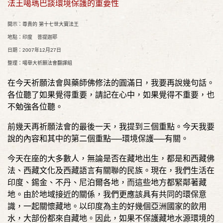
法王噶瑪巴談環境保護的重要性
開示：尊貴的 第十七世大寶法王
地點：印度 菩提迦耶
日期：2007年12月27日
整理：噶舉大祈願法會翻譯組
在今天祈願法會與藥師佛修法的圓滿日，我要再說幾句話。
各位聽了如果覺得重要，請記在心中，如果覺得不重要，也
不勉強各位聽。
前幾天再祈願法會的最後一天，我提到三個重點。今天我要
說的內容和其中的第二個重點──環境保護──有關。
今天在座的大多數人，無論是否在藏地出生，都是和西藏佛
法、西藏文化及西藏語言有關聯的民族。現在，我們生活在
印度、錫金、不丹、尼泊爾各地，而這些地方都緊鄰著藏
地。由於地域接近的關係，我們更應該具有共同的環保意
識，一起關懷藏地。以印度為主的好幾個亞洲國家的飲用
水，大部份都來自藏地。因此，如果不保護藏地水源環境的