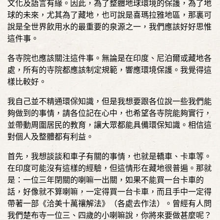
文化及語言有緣。因此，為了整體地球環境的保護，為了地
球的未來，尤其為了藏地，也可說是喜瑪拉雅地區，那裏可
說是全世界飲用水的最重要的泉源之一，我們應該好好思惟
這件事。
各寺院也應該關注這件事。無論是在印度、尼泊爾或藏地各
處，所有的寺院都應該制定規範，響應環境保護。我覺得這
樣比較好。
我自己並不精通環保知識，但是我想要跟各位說一些我們能
夠做到的事情，請各位記在心中，也希望各寺院能夠實行，
並帶動周圍居民的教育，讓大眾都能具備環保知識。相信這
對個人及整體都有利益。
首先，我想談談和車子有關的事情，也就是轎車、卡車等。
在印度可能沒有這樣的經驗，但這情形在藏地很普遍。那就
是：一位三年閉關的喇嘛一出關，如果不能買一台卡車的
話，好像就不算喇嘛，一定得買一台卡車，而且手中一定得
帶著一部《洽美十萬禳解法》（各處去作法）。曾經有人問
我們楚布寺一位三、四歲的小喇嘛說，你將來要做甚麼呢？