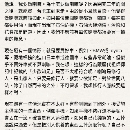
他說：我要做喇嘛。為什麼要做喇嘛呢？因為閉完三年的關
之後，就能買一台卡車到處走。由於從小耳濡目染，他覺得
做喇嘛就應該如此。如果每位閉關喇嘛都買一輛車，每輛車
都要用油，而現在出現了石油危機，石油大幅漲價，污染和
花費都是問題。因此，我們不應該有每位喇嘛都須要買一輛
車的觀念。
現在還有一個情形，就是要買好車，例如，BMW或Toyota
等，藏地標榜的進口日本車或德國車，有些非常耗油，但似
乎不買好車就不算喇嘛。我在想，這樣的行為跟歷代祖師傳
記中記載的「少欲知足」是否不太相符合呢？喇嘛是修行
人，是出家人。只要是修行人，就要少欲知足，對於世間八
法，除了自然而來的之外，不可營求，我想修行人應該要這
樣才對。
現在還有一些情況實在不太好。有些喇嘛到了國外，接受施
主供養的一些東西，例如手機，如果手機不夠好還不要呢，
會丟在一邊。確實是有人這樣的。如果自己花錢買的，丟掉
還說得過去，但是把別人供養的東西丟掉怎麼行呢？自己不