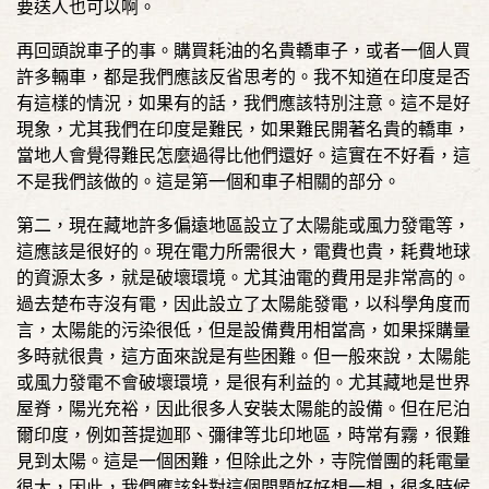
要送人也可以啊。
再回頭說車子的事。購買耗油的名貴轎車子，或者一個人買
許多輛車，都是我們應該反省思考的。我不知道在印度是否
有這樣的情況，如果有的話，我們應該特別注意。這不是好
現象，尤其我們在印度是難民，如果難民開著名貴的轎車，
當地人會覺得難民怎麼過得比他們還好。這實在不好看，這
不是我們該做的。這是第一個和車子相關的部分。
第二，現在藏地許多偏遠地區設立了太陽能或風力發電等，
這應該是很好的。現在電力所需很大，電費也貴，耗費地球
的資源太多，就是破壞環境。尤其油電的費用是非常高的。
過去楚布寺沒有電，因此設立了太陽能發電，以科學角度而
言，太陽能的污染很低，但是設備費用相當高，如果採購量
多時就很貴，這方面來說是有些困難。但一般來說，太陽能
或風力發電不會破壞環境，是很有利益的。尤其藏地是世界
屋脊，陽光充裕，因此很多人安裝太陽能的設備。但在尼泊
爾印度，例如菩提迦耶、彌律等北印地區，時常有霧，很難
見到太陽。這是一個困難，但除此之外，寺院僧團的耗電量
很大，因此，我們應該針對這個問題好好想一想，很多時候