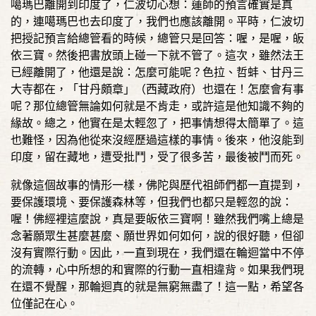
噶瑪巴離開到印度了，仁波切心想：蓮師的預言確實是真
的，連噶瑪巴也去印度了，我們也應該離開。平時，仁波切
把授記預言給總管看的時候，總管只是回答：喔，是喔，皈
依三寶。然後把書放頭上碰一下就不管了。這次，雖然法王
已經離開了，他還是說：怎麼可能呢？色拉、哲蚌、甘丹三
大寺都在，「甘丹頗章」（西藏政府）也還在！怎麼會有事
呢？那位總管無論如何就是不肯走，或許這是他知識不夠的
緣故。總之，他實在是太輕忽了，把事情想得太簡單了。這
也難怪，因為他從來沒經歷過這樣的事情。後來，他沒能到
印度，留在藏地，遭受批鬥，受了很多苦，最後被鬥而死。
就像這個故事的情形一樣，佛陀與歷代祖師們都一直提到，
要保護環境、要保護森林等，但我們也都只是輕忽的說：
喔！佛經裡這麼說，真是要皈依三寶啊！雖然我們嘴上總是
念著願眾生甚麼甚麼、願世界如何如何，說的很好聽，但卻
沒有實際行動。因此，一直到現在，我們還在輪迴當中不停
的流轉，心中所想的和實際的行動一直相違背。如果我們現
在還不覺醒，那輪迴真的就是無窮無盡了！這一點，希望各
位僅記在心。