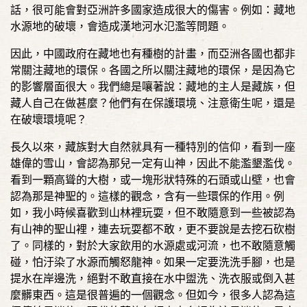
話，很可能會對亞洲許多國家造成很大的傷害。例如：藏地
水源地的破壞，會造成漢地河水氾濫等問題。
因此，中國政府在藏地也有種樹的計畫，而亞洲各國也都非
常關注藏地的環保。各國之所以關注藏地的環保，是因為它
的影響層面很大。我們總是嚷著說：藏地的主人是藏族，但
藏人自己在做甚麼？他們有在保護環境、注意衛生呢，還是
在破壞環境呢？
長久以來，藏族對大自然就具有一種特別的信仰，看到一座
雄偉的雪山，會認為那兒一定有山神，因此不能濫墾濫伐。
看到一顆高聳的大樹，或一塊形狀特殊的石頭或山壁，也會
認為那是神聖的。這樣的觀念，含有一些環保的作用。例
如，我小時候喜歡到山林裡玩耍，但不敢隨意到一些被認為
有山神的聖山裡，連去玩耍都不敢，更不要說是去挖石砍樹
了。同樣的，對於大家飲用的水源處或河流，也不敢隨意觸
碰，怕汙染了水源而觸怒龍神。如果一定要洗洗手腳，也是
提水在岸邊洗，絕對不敢直接在水中盥洗、洗衣服或倒入甚
麼髒東西。這是很普遍的一個觀念。但如今，很多人認為這