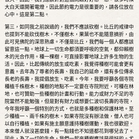
大白天還開著電燈，因此節約電力是很重要的，請各位放在
心中。這是第二點。
第三，如同我之前說過的，我們不應該砍樹。比丘的戒律中
也提到不能砍伐樹木，不僅樹木，果葉也不能隨意摘折，由
此可見佛陀的深思熟慮。不僅是比丘，我們每一個人都應該
留意這一點。地球上一切生命都須要呼吸的空氣，都仰賴樹
木的光合作用。種一棵樹，可直接影響地球上許多生物的生
活。因此，比起傳統的放生或吃素，我覺得種樹可能會更有
意義。去年為了尊者的長壽、我自己的延命，還有多位傳承
長老的長壽，我提倡放生、吃素。今年，我要呼籲各個寺院
種植千株樹木。種樹的地點不一定要在寺院附近，可種在林
地，也可贊助一些種樹的計畫和行動。能力或財力不足的寺
院當然不能勉強，但是對有財力或想要仁波切長壽的寺院，
今年我呼籲一個特別的方式，也就是多種樹和保護林地。至
少種植一、兩千株的樹木。如果寺院沒有辦法做，僧人也可
以自行種植。如果有施主願意護持種樹運動，我也很歡迎。
本來僧人就沒甚麼錢，有一點錢也不知道都花到哪兒去了。
因此，為了一切的生命，我們一起來種樹應該是很好的。尤