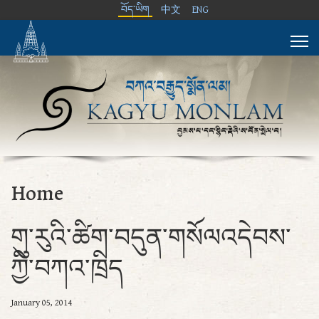
བོད་ཡིག
中文
ENG
Home
གུ་རུའི་ཚིག་བདུན་གསོལའདེབས་
ཀྱི་བཀའ་ཁྲིད
January 05, 2014