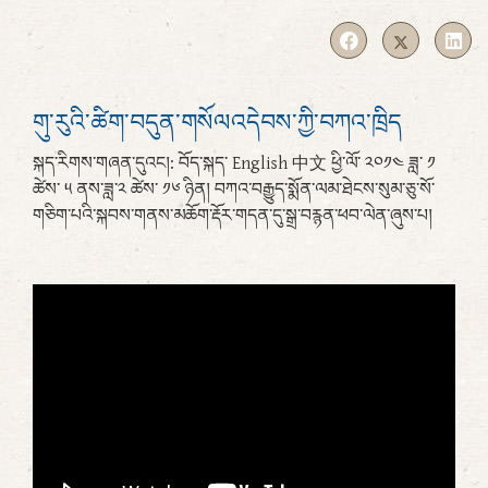
གུ་རུའི་ཚིག་བདུན་གསོལའདེབས་ཀྱི་བཀའ་ཁྲིད
སྐད་རིགས་གཞན་དུའང།: བོད་སྐད་ English 中文 ཕྱི་ལོ་ ༢༠༡༤ ཟླ་ ༡
ཚེས་ ༥ ནས་ཟླ་༢ ཚེས་ ༡༦ ཉིན། བཀའ་བརྒྱུད་སྨོན་ལམ་ཐེངས་སུམ་ཅུ་སོ་
གཅིག་པའི་སྐབས་གནས་མཆོག་རྡོར་གདན་དུ་སྒྲ་བརྙན་ཕབ་ལེན་ཞུས་པ།