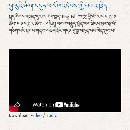
གུ་རུའི་ཚིག་བདུན་གསོལའདེབས་ཀྱི་བཀའ་ཁྲིད
སྐད་རིགས་གཞན་དུའང།: བོད་སྐད་ English 中文 ཕྱི་ལོ་ ༢༠༡༤ ཟླ་ ༡
ཚེས་ ༥ ནས་ཟླ་༢ ཚེས་ ༡༦ ཉིན། བཀའ་བརྒྱུད་སྨོན་ལམ་ཐེངས་སུམ་ཅུ་སོ་
གཅིག་པའི་སྐབས་གནས་མཆོག་རྡོར་གདན་དུ་སྒྲ་བརྙན་ཕབ་ལེན་ཞུས་པ།
Download:
video
/
audio