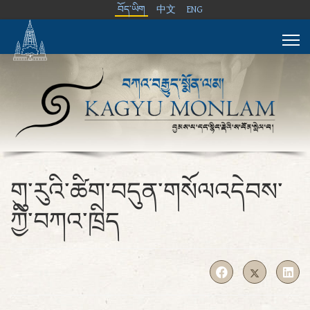
བོད་ཡིག
中文
ENG
གུ་རུའི་ཚིག་བདུན་གསོལའདེབས་
ཀྱི་བཀའ་ཁྲིད