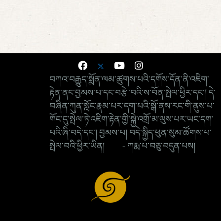
བཀའ་བརྒྱུད་སྨོན་ལམ་ཚུགས་པའི་དགོས་དོན་ནི་འཇིག་
རྟེན་ནང་བྱམས་པ་དང་བརྩེ་བའི་ས་བོན་སྤེལ་ཕྱིར་དང་། དེ་
བཞིན་ཀུན་སློང་རྣམ་པར་དག་པའི་སྒོ་ནས་རང་གི་ནུས་པ་
གོང་དུ་སྤེལ་ཏེ་འཇིག་རྟེན་གྱི་སྐྱེ་འགྲོ་མ་ལུས་པར་ཡང་དག་
པའི་ཞི་བདེ་དང་། བྱམས་པ། བདེ་སྐྱིད་ཕུན་སུམ་ཚོགས་པ་
སྤེལ་བའི་ཕྱིར་ཡིན། - ཀརྨ་པ་བཅུ་བདུན་པས།