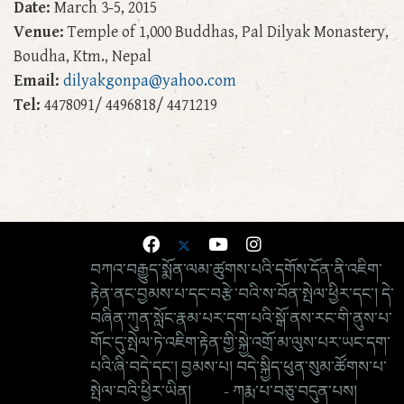
Date:
March 3-5, 2015
Venue:
Temple of 1,000 Buddhas, Pal Dilyak Monastery,
Boudha, Ktm., Nepal
Email:
dilyakgonpa@yahoo.com
Tel:
4478091/ 4496818/ 4471219
བཀའ་བརྒྱུད་སྨོན་ལམ་ཚུགས་པའི་དགོས་དོན་ནི་འཇིག་
རྟེན་ནང་བྱམས་པ་དང་བརྩེ་བའི་ས་བོན་སྤེལ་ཕྱིར་དང་། དེ་
བཞིན་ཀུན་སློང་རྣམ་པར་དག་པའི་སྒོ་ནས་རང་གི་ནུས་པ་
གོང་དུ་སྤེལ་ཏེ་འཇིག་རྟེན་གྱི་སྐྱེ་འགྲོ་མ་ལུས་པར་ཡང་དག་
པའི་ཞི་བདེ་དང་། བྱམས་པ། བདེ་སྐྱིད་ཕུན་སུམ་ཚོགས་པ་
སྤེལ་བའི་ཕྱིར་ཡིན། - ཀརྨ་པ་བཅུ་བདུན་པས།