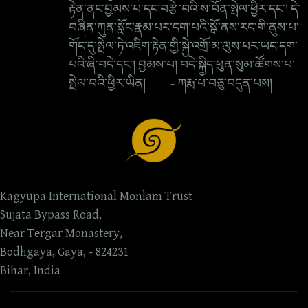
རྟེན་ནང་བྱམས་པ་དང་བརྩེ་བའི་ས་བོན་སྤེལ་ཕྱིར་དང་། དེ་
བཞིན་ཀུན་སློང་རྣམ་པར་དག་པའི་སྒོ་ནས་རང་གི་ནུས་པ་
གོང་དུ་སྤེལ་ཏེ་འཇིག་རྟེན་གྱི་སྐྱེ་འགྲོ་མ་ལུས་པར་ཡང་དག་
པའི་ཞི་བདེ་དང་། བྱམས་པ། བདེ་སྐྱིད་ཕུན་སུམ་ཚོགས་པ་
སྤེལ་བའི་ཕྱིར་ཡིན། - ཀརྨ་པ་བཅུ་བདུན་པས།
Kagyupa International Monlam Trust
Sujata Bypass Road,
Near Tergar Monastery,
Bodhgaya, Gaya, - 824231
Bihar, India