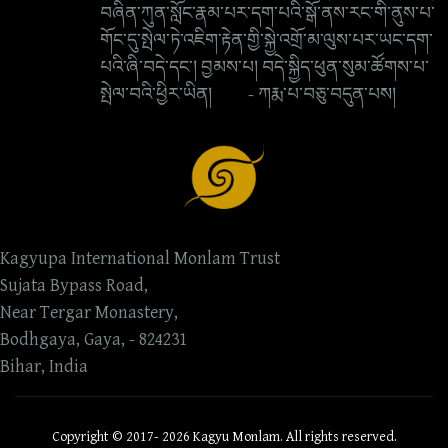
བཞིན་ཀུན་སློང་རྣམ་པར་དག་པའི་སྒོ་ནས་རང་གི་ནུས་པ་
གོང་དུ་སྤེལ་ཏེ་འཇིག་རྟེན་གྱི་སྐྱེ་འགྲོ་མ་ལུས་པར་ཡང་དག་
པའི་ཞི་བདེ་དང་། བྱམས་པ། བདེ་སྐྱིད་ཕུན་སུམ་ཚོགས་པ་
སྤེལ་བའི་ཕྱིར་ཡིན། - ཀརྨ་པ་བཅུ་བདུན་པས།
Kagyupa International Monlam Trust
Sujata Bypass Road,
Near Tergar Monastery,
Bodhgaya, Gaya, - 824231
Bihar, India
Copyright © 2017- 2026 Kagyu Monlam. All rights reserved.