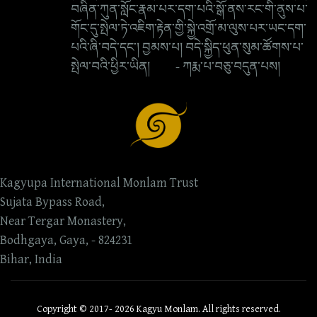
བཞིན་ཀུན་སློང་རྣམ་པར་དག་པའི་སྒོ་ནས་རང་གི་ནུས་པ་
གོང་དུ་སྤེལ་ཏེ་འཇིག་རྟེན་གྱི་སྐྱེ་འགྲོ་མ་ལུས་པར་ཡང་དག་
པའི་ཞི་བདེ་དང་། བྱམས་པ། བདེ་སྐྱིད་ཕུན་སུམ་ཚོགས་པ་
སྤེལ་བའི་ཕྱིར་ཡིན། - ཀརྨ་པ་བཅུ་བདུན་པས།
Kagyupa International Monlam Trust
Sujata Bypass Road,
Near Tergar Monastery,
Bodhgaya, Gaya, - 824231
Bihar, India
Copyright © 2017- 2026 Kagyu Monlam. All rights reserved.