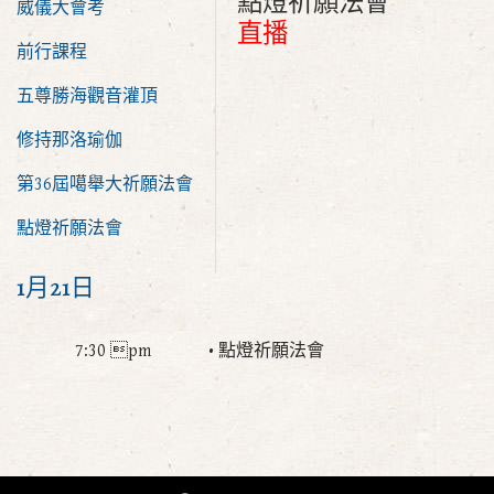
點燈祈願法會
威儀大會考
直播
前行課程
五尊勝海觀音灌頂
修持那洛瑜伽
第36屆噶舉大祈願法會
點燈祈願法會
1月21日
7:30
pm
• 點燈祈願法會