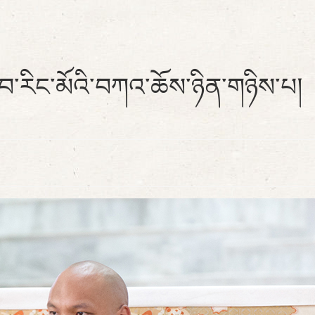
ལབ་རིང་མོའི་བཀའ་ཆོས་ཉིན་གཉིས་པ།