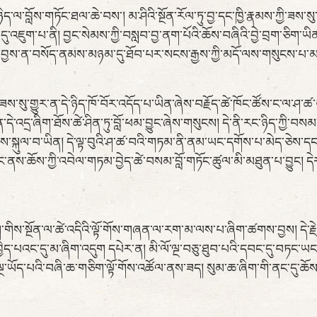
་ཉིད་ལ་བློས་གཏོང་ཐལ་ཆེ་བས་། མ་ཤིའི་སྔོན་རོལ་ཏུ་བྱ་དང་ཁྱི་རྣམས་ཀྱི་ཟས
ད་དུ་འཇུག་པ་ནི། བྱང་སེམས་ཀྱི་བསླབ་བྱ་ནག་པོའི་ཆོས་བཞིའི་བྱེ་བྲག་ཅིག
ི་རང་བྱས་ན་བསོད་ནམས་མཉམ་དུ་ཐོབ་པར་སངས་རྒྱས་ཀྱི་མདོ་ལས་གསུངས་པ་
ྱིའི་ཟས་སུ་གྱུར་ན་དེ་ཉིད་ཁོ་བོར་འདོད་པ་ཡིན་ཞེས་བརྗོད་ཚེ་ཁོང་ཚོས་ང་ལ
དེ་འདྲ་ཞིག་ཐོས་ཚེ་ཤིན་ཏུ་བློ་ཕམ་བྱུང་ཞེས་གསུངས། དེ་ནི་རང་ཉིད་ཀྱི་
་ཞེས་སྐུལ་བ་ཡིན། དེ་ལྟ་བུའི་ཤ་ཚ་བའི་གཏམ་ནི་ནམ་ཡང་དགོས་པ་མེད་ཅེས་
་ནས་ཆོས་ཀྱི་འབེལ་གཏམ་བྱེད་ཚེ་བསམ་བློ་གཏོང་ཚུལ་མི་མཐུན་པ་བྱུང། ད
གིས་སྔོན་ལ་ཚེ་འདིའི་ལྟོ་གོས་གཞན་ལ་རག་མ་ལས་པ་ཞིག་ཚགས་བྱས། དེ་རྗེ
ད་པའང་དུ་མ་ཞིག་འདུག དཔེར་ན། མི་ལོ་ལྔ་བཅུ་ཐུབ་པའི་དབང་དུ་བཏང་ཡང་ལོ
་ལྔ་ཡོད་པའི་བཞི་ཆ་གཅིག་ལྟོ་གོས་འཚོལ་ནས་ཟད། སུམ་ཆ་ཞིག་གི་ནང་དུ་ཆོ