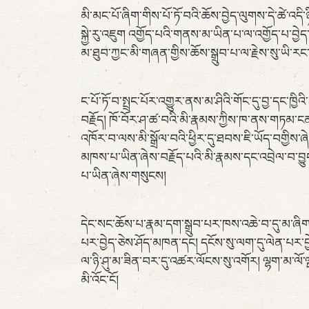
མི་མང་པོ་ཞིག་གིས་པོ་ཏོ་བའི་ཆོས་བྱེད་ལུགས་དེ་ཚེ་འདི
སྐྱེ་རུ་འཇུག འགྱོད་པའི་གནས་མ་ཡིན་པ་ལ་འགྱོད་པ་བྱེ
མ་ཐུབ་ཀྱང་མི་གཞན་གྱིས་ཆོས་སྒྲུབ་པ་ལ་རྗེས་སུ་ཡ
ང་པོ་ཏོ་བ་སྤྲང་པོར་འགྱུར་ནས་མ་ཤིའི་གོང་དུ་བྱ་དང་ཁ
བརྗོད། ཁོ་བོར་ཤ་ཚ་བའི་མི་རྣམས་ཀྱིས་ཁ་ནས་གཏམ་ངན་
འཁོར་བ་ལས་མི་སྒྲོལ་བའི་ཕྱིར་དུ་ཐབས་ཇི་ཡོད་བགྱིས
མཁས་པ་ཡིན་ཞེས་བརྗོད་པའི་མི་རྣམས་དང་འབྲེལ་བ་བྱུང
པ་ཡིན་ཞེས་གསུངས།
དེང་སང་ཆོས་པ་རྣམ་དག་སྒྲུབ་པར་ཁས་འཆེ་བ་དུ་མ་ཞིག་
པར་བྱེད་ཅེས་ཤོད་མཁན་དང། དངོས་སུ་ལག་དུ་ལེན་པར་བྱེ
ལ་ཉི་ཤུ་མ་ཟིན་བར་དུ་འཚར་ལོངས་སུ་འགོར། ལྷག་མ་ལོ
མི་འོང་ངོ།