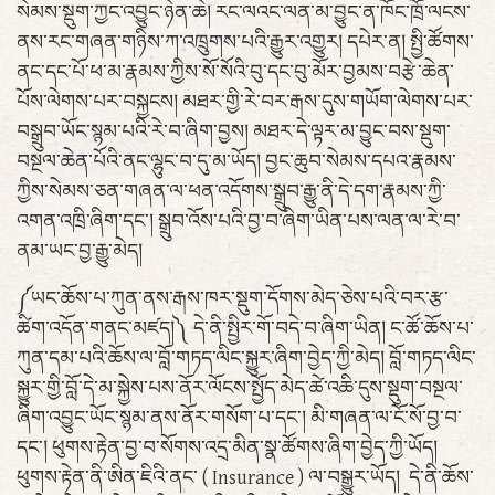
སེམས་སྡུག་ཀྱང་འབྱུང་ཉེན་ཆེ། རང་ལའང་ལན་མ་བྱུང་ན་ཁོང་ཁྲོ་ལངས་
ནས་རང་གཞན་གཉིས་ཀ་འཁྲུགས་པའི་རྒྱུར་འགྱུར། དཔེར་ན། སྤྱི་ཚོགས་
ནང་དང་པོ་ཕ་མ་རྣམས་ཀྱིས་སོ་སོའི་བུ་དང་བུ་མོར་བྱམས་བརྩེ་ཆེན་
པོས་ལེགས་པར་བསྐྱངས། མཐར་གྱི་རེ་བར་རྒས་དུས་གཡོག་ལེགས་པར་
བསྒྲུབ་ཡོང་སྙམ་པའི་རེ་བ་ཞིག་བྱས། མཐར་དེ་ལྟར་མ་བྱུང་བས་སྡུག་
བསྔལ་ཆེན་པོའི་ནང་ལྷུང་བ་དུ་མ་ཡོད། བྱང་ཆུབ་སེམས་དཔའ་རྣམས་
ཀྱིས་སེམས་ཅན་གཞན་ལ་ཕན་འདོགས་སྒྲུབ་རྒྱུ་ནི་དེ་དག་རྣམས་ཀྱི་
འགན་འཁྲི་ཞིག་དང་། སྒྲུབ་འོས་པའི་བྱ་བ་ཞིག་ཡིན་པས་ལན་ལ་རེ་བ་
ནམ་ཡང་བྱ་རྒྱུ་མེད།
༼ཡང་ཆོས་པ་ཀུན་ནས་རྒས་ཁར་སྡུག་དོགས་མེད་ཅེས་པའི་བར་རྩ་
ཚིག་འདོན་གནང་མཛད།༽ དེ་ནི་སྤྱིར་གོ་བདེ་བ་ཞིག་ཡིན། ང་ཚོ་ཆོས་པ་
ཀུན་དམ་པའི་ཆོས་ལ་བློ་གཏད་ལིང་སྐྱུར་ཞིག་བྱེད་ཀྱི་མེད། བློ་གཏད་ལིང་
སྐྱུར་གྱི་བློ་དེ་མ་སྐྱེས་པས་ནོར་ལོངས་སྤྱོད་མེད་ཚེ་འཆི་དུས་སྡུག་བསྔལ་
ཞིག་འབྱུང་ཡོང་སྙམ་ནས་ནོར་གསོག་པ་དང་། མི་གཞན་ལ་ངོ་སོ་བྱ་བ་
དང་། ཕུགས་རྟེན་བྱ་བ་སོགས་འདྲ་མིན་སྣ་ཚོགས་ཞིག་བྱེད་ཀྱི་ཡོད།
ཕུགས་རྟེན་ནི་ཨིན་ཇིའི་ནང་ ( Insurance ) ལ་བསྒྱུར་ཡོད། དེ་ནི་ཆོས་