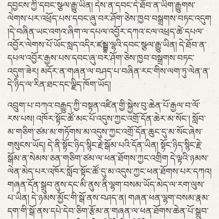
དབྱངས་ཀྱི་དབང་སྩལ་རྒྱུ་ཡིན། དེས་ན་དབང་དེ་ཐོབ་ན་ཡིག་རྒྱུགས་
ལེགས་པར་འཕྲོད་པས་དབང་ཞུ་བར་ཤོག་ཅེས་ཁྱབ་བསྒྲགས་བཏང་འདུག
།དེ་བཞིན་ཡང་འགའ་ཞིག་ལ་དཔལ་འབྱོར་དཀའ་ངལ་འཕྲད་ཚེ་དཔལ་
འབྱོར་ལེགས་པོ་ཡོང་སླད་འདིར་ཛམྦྷ་ལྷའི་དབང་སྩལ་རྒྱུ་ཡིན། དེ་ཐོབ་ན་
དཔལ་འབྱོར་རྒྱས་པས་དབང་ཞུ་བར་ཤོག་ཅེས་ཁྱབ་བསྒྲགས་བཏང་
འདུག་ཟེར། མདོར་ན་གཞན་ལ་བཤད་པ་བཞིན་རང་གིས་ལག་ཏུ་ལེན་ན་
དེ་ཉིད་ལ་རིན་ཐང་དང་ལྗིད་ཁོག་ཡོད།
འབྲུག་པ་བཀའ་བརྒྱུད་ཀྱི་བསྟན་འཛིན་གྱི་སྐྱེས་བུ་ཆེན་པོ་རྒྱལ་བ་ལོ་
རས་པས། འཁོར་སྟོང་ཚོ་མང་པོ་འདུས་ཀྱང་འགྲོ་དོན་ཆེར་མ་སོང་། སློབ་
མ་གཅིག་ཙམ་མ་གཏོགས་མ་འདུས་ཀྱང་འགྲོ་དོན་ཆུང་དུ་མ་སོང་ཞེས་
གསུངས་ཡོད། དེ་ནི་སྟོང་ཉིད་སྙིང་རྗེ་སྒོམ་པའི་དོན་ཡིན། སྟོང་ཉིད་སྙིང་རྗེ་
སྒོམ་ན་སེམས་ཅན་གཅིག་ཙམ་ལ་ཕན་ཐོགས་ཀྱང་འགྲིག དེ་ལྟའི་ཉམས་
ལེན་མེད་པར་འཁོར་སློབ་སྟོང་ཚོ་དུ་མ་འདུས་ཀྱང་ཕན་ཐོགས་པར་དཀའ།
གཞན་དོན་སྒྲུབ་ནུས་དང་མི་ནུས་ནི་ལྷག་བསམ་ཡོད་མེད་ལ་རག་ལུས་
པ་ཡིན། དེ་ཉམས་མྱོང་གི་སྒོ་ནས་བཤད་ན། གཞན་ཕན་ལྷག་བསམ་རྣམ་
དག་གི་སྒོ་ནས་དཔེ་དེབ་ཅིག་རྩོམ་ན་གཞན་ལ་ཕན་ཐོགས་ཆེན་པོ་སྒྲུབ་