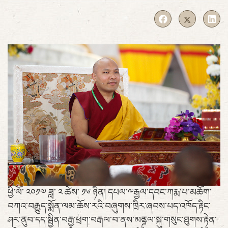
ཕྱི་ལོ་ ༢༠༡༧ ཟླ་ ༢ ཚེས་ ༡༦ ཉིན། དཔལ་༸རྒྱལ་དབང་ཀརྨ་པ་མཆོག་
བཀའ་བརྒྱུད་སྨོན་ལམ་ཆོས་རའི་བཞུགས་ཁྲིར་ཞབས་པད་འཁོད་རྟིང་
ཤར་ནུབ་དད་སྦྱིན་བརྒྱ་ཕྲག་བརྒལ་བ་ནས་མནྜལ་སྐུ་གསུང་ཐུགས་རྟེན་