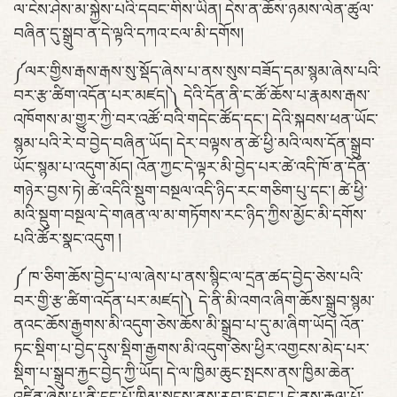
ལ་ངེས་ཤེས་མ་སྐྱེས་པའི་དབང་གིས་ཡིན། དེས་ན་ཆོས་ཉམས་ལེན་ཚུལ་
བཞིན་དུ་སྒྲུབ་ན་དེ་ལྟའི་དཀའ་ངལ་མི་དགོས།
༼ལར་གྱིས་རྒས་རྒས་སུ་སྡོད་ཞེས་པ་ནས་སུས་བཟོད་དམ་སྙམ་ཞེས་པའི་
བར་རྩ་ཚིག་འདོན་པར་མཛད།༽ དེའི་དོན་ནི་ང་ཚོ་ཆོས་པ་རྣམས་རྒས་
འཁོགས་མ་གྱུར་ཀྱི་བར་འཚོ་བའི་གདེང་ཚོད་དང་། དེའི་སྐབས་ཕན་ཡོང་
སྙམ་པའི་རེ་བ་བྱེད་བཞིན་ཡོད། དེར་བལྟས་ན་ཚེ་ཕྱི་མའི་ལས་དོན་སྒྲུབ་
ཡོང་སྙམ་པ་འདུག་མོད། འོན་ཀྱང་དེ་ལྟར་མི་བྱེད་པར་ཚེ་འདི་ཁོ་ན་དོན་
གཉེར་བྱས་ཏེ། ཚེ་འདིའི་སྡུག་བསྔལ་འདི་ཉིད་རང་གཅིག་པུ་དང་། ཚེ་ཕྱི་
མའི་སྡུག་བསྔལ་དེ་གཞན་ལ་མ་གཏོགས་རང་ཉིད་ཀྱིས་མྱོང་མི་དགོས་
པའི་ཚོར་སྣང་འདུག །
༼ ཁ་ཅིག་ཆོས་བྱེད་པ་ལ་ཞེས་པ་ནས་སྙིང་ལ་དྲན་ཚད་བྱེད་ཅེས་པའི་
བར་གྱི་རྩ་ཚིག་འདོན་པར་མཛད།༽ དེ་ནི་མི་འགའ་ཞིག་ཆོས་སྒྲུབ་སྙམ་
ནའང་ཆོས་རྒྱགས་མི་འདུག་ཅེས་ཆོས་མི་སྒྲུབ་པ་དུ་མ་ཞིག་ཡོད། འོན་
ཏང་སྡིག་པ་བྱེད་དུས་སྡིག་རྒྱགས་མི་འདུག་ཅེས་ཕྱིར་འགྱངས་མེད་པར་
སྡིག་པ་སྒྲུབ་རྐྱང་བྱེད་ཀྱི་ཡོད། དེ་ལ་ཁྱིམ་ཆུང་སྤངས་ནས་ཁྱིམ་ཆེན་