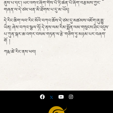
ནུས་པ་དང་། ཡང་འགའ་ཞིག་གིས་པོ་ཏི་ཆེན་པོ་ཞིག་བརྩམས་ཀྱང་
གཞན་ལ་དེ་ཙམ་ཕན་མི་ཐོགས་པ་དུ་མ་ཡོད།
དེ་རིང་ཆིག་ལབ་རིང་མོའི་བཀའ་ཆོས་དེ་ཙམ་དུ་མཚམས་འཇོག་ཞུ་རྒྱུ་
ཡིན། ཞེས་བཀའ་སྩལ་ཏོ། དེ་ནས་ལམ་རིམ་སྨོན་ལམ་གསུངས་ཤིང་འདུས་
པ་ཀུན་སྐར་ཆ་འགར་བསམ་གཏན་ལ་རྩེ་གཅིག་ཏུ་མཉམ་པར་བཞག་
གོ །
ཀརྨ་ཚེ་རིང་ནས་ཕབ།