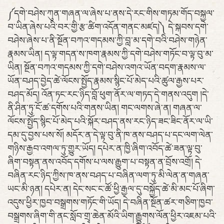
༼དགེ་བཤེས་ཀུན་གཞན་ལ་ཞེས་པ་ནས་དེ་རང་གིས་གཏམ་གོད་བསྐྱལ་
བ་ཡིན་ཞེས་པའི་བར་གྱི་རྩ་ཚིག་འདོན་གནང་མཛད།༽ དེ་སྐབས་དགེ་
བཤེས་ཞེས་པ་ནི་སྔོན་བཀའ་གདམས་ཀྱི་བླ་མ་དགེ་བའི་བཤེས་གཉེན་
རྣམས་ཡིན། ད་ལྟ་གདན་ས་ཁག་རྣམས་ཀྱི་དགེ་བཤེས་གཏོང་བ་ལྟ་བུ་མ་
ཡིན། སྔོན་བཀའ་གདམས་ཀྱི་དགེ་བཤེས་འགའ་ཡོན་བདག་རྣམས་ལ་
ཡོན་བཤད་བྱེད་ཚེ་ལོངས་སྤྱོད་རྣམས་སྙིང་པོ་མེད་པའི་ཚུལ་རྒྱས་པར་
བཤད་མོད། འོན་ཏང་རང་ཉིད་བློ་ཕུག་ནོར་ལ་གཏད་དེ་གནས་འདུག །དེ་
ནི་ཤིན་ཏུ་ངོ་ཚ་དགོས་པའི་གནས་ཡིན། གང་ལགས་ཞེ་ན། གཞན་ལ་
ལོངས་སྤྱོད་སྙིང་པོ་མེད་པའི་སྐོར་བཤད་ནས་རང་ཉིད་ཟང་ཟིང་ནོར་ལ་ཡི་
དམ་དུ་བྱས་པས་སོ། མདོར་ན་དེ་ལྟ་བུ་ནི་ཁ་ནས་བཤད་པ་དང་ལག་ལེན་
གཉིས་རྒྱབ་འགལ་ཏུ་གྱུར་ཡོད། དཔེར་ན་ཁྱི་ཞིག་འབོད་ཚེ་ཟན་ལྟ་བུ་
ཞིག་བསྟན་ནས་འབོད་དགོས་པ་ལས་རྒྱུག་པ་བསྟན་ན་བྲོས་འགྲོ། དེ་
བཞིན་རང་ཉིད་ཀྱིས་ཁ་ནས་བཤད་པ་བཞིན་ལག་ཏུ་མི་ལེན་ན་གཞན་
ཡང་མི་ཉན། དཔེར་ན། དེང་སང་ང་ཚོ་ཕྱི་རྒྱལ་དུ་བསྐྱོད་ཚེ་མི་མང་པོ་ཞིག་
འདུས་ཕྱིར་ཁྱབ་བསྒྲགས་གཏོང་གི་ཡོད། དེ་བཞིན་སྔོན་ཚར་གཅིག་ཁྱབ་
བསྒྲགས་ཞིག་གི་ནང་སློབ་གྲྭ་ཆེན་མོའི་ཡིག་རྒྱུགས་ལོན་ཕྱིར་འཇམ་པའི་