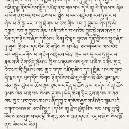
འཛིན་ཞེས་པ་ནི་དང་པོ་ཁྱིམ་སྤངས་ནས་རབ་ཏུ་བྱུང་། དེ་ནས་རྒྱལ་པོ་
བཞིན་རྒྱུ་ནོར་ལོངས་སྤྱོད་འཛིན་ནས་གནས་པ་དེ་ཡིན། དེ་ནི་ནས་ལ་ཞེན་
པ་ལོག་ནས་འབྲས་ལ་ཆགས་པ་སྐྱེས་པ་དང་མཚུངས། རབ་ཏུ་བྱུང་བ་
ཞེས་པ་ནི་སྐྲ་དང་ཁ་སྤུ་བྲེགས་པ་ཙམ་གྱིས་རབ་ཏུ་བྱུང་བ་ཞིག་ཏུ་མི་
འགྱུར། རབ་ཏུ་བྱུང་བ་ཞེས་པ་ནི་འཁོར་བ་ལ་ངེས་བྱུང་སྐྱེས་ནས་ཐར་པ་
དོན་དུ་གཉེར་བ་ཞིག་དགོས་པ་ཡིན། དེ་ལྟར་བྱུང་ན་དོན་གྱི་རབ་བྱུང་ཞིག་
ཏུ་གྱུར། ཁྱིམ་པ་དང་སེར་མོ་གཉིས་ཀ་སུ་ཡིན་ཡང་འཁོར་བ་ལས་ངེས་
པར་འབྱུང་དགོས་པ་གཅིག་མཚུངས་ཡིན། ཁྱད་པར་དུ་རབ་ཏུ་བྱུང་བ་
རྣམས་ནི་ཉེས་སྤྱོད་སྡོམ་པ་ཁྱིམ་པ་རྣམས་ལས་ལྷག་པ་ཞིག་དགོས་ཀྱང་
དེང་སང་ནི་ཁྱིམ་པ་ལས་ཀྱང་བདག་འཛིན་ཆེ་བ་དང་། ཁྱིམ་པ་ལས་ཀྱང་
ཞེ་སྡང་དང་ཕྲག་དོག་སོགས་ཉོན་མོངས་ཆེ་རུ་འགྲོ་བ་ནི་ཆོས་ལྟར་སྣང་
ཡིན། སྣང་ཚུལ་ལ་ཆོས་ལྟར་སྣང་ཡང་དོན་དུ་ཆོས་རྣལ་མ་ཞིག་མིན། ཆོས་
ཉམས་ལེན་པ་རྣམས་སེམས་ཤུགས། ཡིད་ཆེས། སྙིང་རུས་རྣམས་གཞན་
ལས་ཁྱད་པར་དུ་འཕགས་པ་ཞིག་བྱུང་ན་ཆོས་རྒྱགས་མི་ཐོབ་སྙམ་པའི་
དཀའ་ངལ་ནམ་ཡང་མི་བྱུང་། དཔེར་ན། རྗེ་བཙུན་མི་ལ་རས་པ་ལྟ་བུ་སྟེ།
ཁོང་སེམས་ཤུགས་དང་བློ་ཁོག་རྣམས་གཞན་དང་མི་འདྲ་བ་ཞིག་གིས་སྒོ་
ནས་ཕེབས་པ་ཡིན།