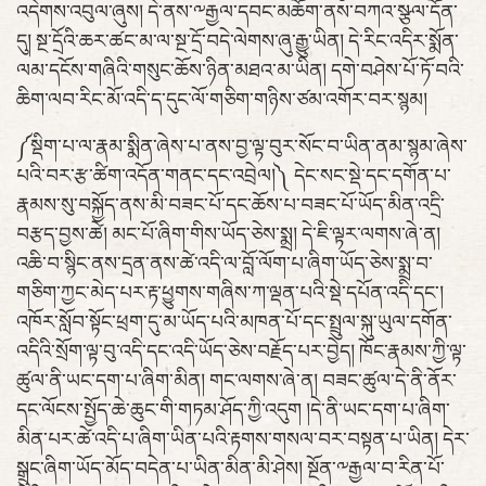
འདེགས་འབུལ་ཞུས། དེ་ནས་༸རྒྱལ་དབང་མཆོག་ནས་བཀའ་སྩལ་དོན་
དུ། སྔ་དྲོའི་ཆར་ཚང་མ་ལ་སྔ་དྲོ་བདེ་ལེགས་ཞུ་རྒྱུ་ཡིན། དེ་རིང་འདིར་སྨོན་
ལམ་དངོས་གཞིའི་གསུང་ཆོས་ཉིན་མཐའ་མ་ཡིན། དགེ་བཤེས་པོ་ཏོ་བའི་
ཆིག་ལབ་རིང་མོ་འདི་ད་དུང་ལོ་གཅིག་གཉིས་ཙམ་འགོར་བར་སྙམ།
༼སྡིག་པ་ལ་རྣམ་སྨིན་ཞེས་པ་ནས་བྱ་ལྟ་བུར་སོང་བ་ཡིན་ནམ་སྙམ་ཞེས་
པའི་བར་རྩ་ཚིག་འདོན་གནང་དང་འབྲེལ།༽ དེང་སང་སྡེ་དང་དགོན་པ་
རྣམས་སུ་བསྐྱོད་ནས་མི་བཟང་པོ་དང་ཆོས་པ་བཟང་པོ་ཡོད་མིན་འདྲི་
བརྩད་བྱས་ཚེ། མང་པོ་ཞིག་གིས་ཡོད་ཅེས་སྨྲ། དེ་ཇི་ལྟར་ལགས་ཞེ་ན།
འཆི་བ་སྙིང་ནས་དྲན་ནས་ཚེ་འདི་ལ་བློ་ལོག་པ་ཞིག་ཡོད་ཅེས་སྨྲ་བ་
གཅིག་ཀྱང་མེད་པར་རྟ་ཕྱུགས་གཞིས་ཀ་ལྡན་པའི་སྡེ་དཔོན་འདི་དང་།
འཁོར་སློབ་སྟོང་ཕྲག་དུ་མ་ཡོད་པའི་མཁན་པོ་དང་སྤྲུལ་སྐུ་ཡུལ་དགོན་
འདིའི་སྲོག་ལྟ་བུ་འདི་དང་འདི་ཡོད་ཅེས་བརྗོད་པར་བྱེད། ཁོང་རྣམས་ཀྱི་ལྟ་
ཚུལ་ནི་ཡང་དག་པ་ཞིག་མིན། གང་ལགས་ཞེ་ན། བཟང་ཚུལ་དེ་ནི་ནོར་
དང་ལོངས་སྤྱོད་ཆེ་ཆུང་གི་གཏམ་ཤོད་ཀྱི་འདུག །དེ་ནི་ཡང་དག་པ་ཞིག་
མིན་པར་ཚེ་འདི་པ་ཞིག་ཡིན་པའི་རྟགས་གསལ་བར་བསྟན་པ་ཡིན། དེར་
སྒྲུང་ཞིག་ཡོད་མོད་བདེན་པ་ཡིན་མིན་མི་ཤེས། སྔོན་༸རྒྱལ་བ་རིན་པོ་