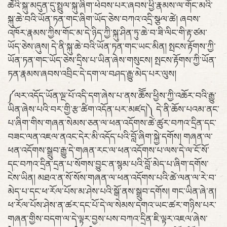
ཆེའི་སྐུ་མདུན་དུ་སྤྲུལ་སྐུ་ཞིག་ཕེབས་པར་ཞབས་ཕྱི་རྣམས་ལ་གོང་མའི་
སྐུ་ཆེ་བའི་ཡོན་ཏན་གང་ཞིག་ཡོད་ཅེས་བཀའ་འདྲི་སྩལ་ཚེ། ཞབས་
འཁོར་རྣམས་ཀྱིས་གོང་མ་དེ་ཉིད་ཀྱི་སྐུ་ཤིན་ཏུ་ཆེ་བ་ཟི་ལིང་གི་རྟ་ཙམ་
ཡོད་ཅེས་ཞུས། དེ་ནི་སྐུ་ཆེ་བའི་ཡོན་ཏན་གང་ཡང་མིན། སྤངས་རྟོགས་ཀྱི་
ཡོན་ཏན་གང་ཡོད་ཅེས་དྲིས་པ་ཡིན་ཞེས་གསུངས། སྤངས་རྟོགས་ཀྱི་ཡོན་
ཏན་རྣམས་ཞབས་འབྲིང་དེ་དག་ལ་བཤད་རྒྱུ་མེད་པར་ལུས།
༼ལར་འདོད་ཡོན་ལྔ་པོ་འདི་དག་ཞེས་པ་ནས་ཆོོས་ཕྱིས་ཀྱི་འཆོར་བའི་རྒྱུ་
ཡིན་ཞེས་པའི་བར་གྱི་རྩ་ཚིག་འདོན་པར་མཛད།༽ དེ་ནི་ཆོས་པའམ་ནང་
པ་ཞིག་གིས་གཞན་སེམས་ཅན་ལ་ཕན་འདོགས་ཚེ་ཚུར་བཀའ་དྲིན་དང་
བཟང་ལན་འཇལ་ནའང་དེར་མི་འདོད་པའི་བློ་ཞིག་སྐྱེ་དགོས། གཞན་ལ་
ཕན་འདོགས་སྒྲུབ་རྒྱུ་དེ་གཞན་རང་ལ་ཕན་འདོགས་པ་ལས་དེ་ལ་ངོ་སོ་
དང་བཀའ་དྲིན་དྲན་པ་སོགས་བྱུང་ན་སྙམ་པའི་བློ་མེད་པ་ཞིག་དགོས་
ངེས་ཡིན། མཐའ་ན་སོ་སོས་གཞན་ལ་ཕན་འདོགས་པའི་ཚེ་ལན་ལ་རེ་བ་
མེད་པ་དང་ཕ་རོལ་པོས་མ་ཤེས་པའི་སྒོ་ནས་སྒྲུབ་དགོས། གང་ཡིན་ཞེ་ན།
ཕ་རོལ་པོས་ཤེས་ན་ཚར་དང་པོ་དེ་ལ་སེམས་དགའ་ཡང་ཚར་གཉིས་པར་
གཞན་གྱིས་བདག་ལ་དེ་ལྟར་བྱས་པས་བཀའ་དྲིན་ཇི་ལྟར་འཇལ་ཞེས་