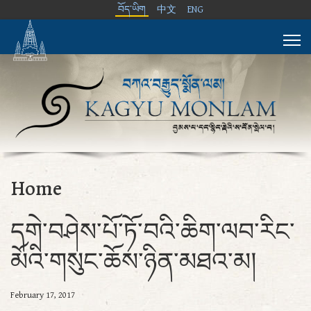
བོད་ཡིག
中文
ENG
Home
དགེ་བཤེས་པོ་ཏོ་བའི་ཆིག་ལབ་རིང་
མོའི་གསུང་ཆོས་ཉིན་མཐའ་མ།
February 17, 2017