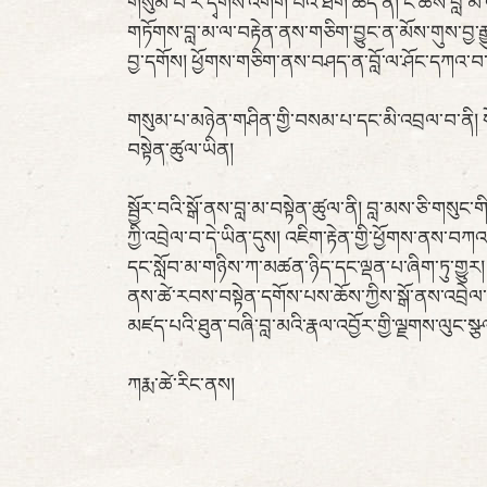
གསུམ་པ་རེ་དྭོགས་འགོག་པའི་ཐག་ཆོད་ནི། ང་ཚོས་བླ་མ་ལ་
གཏོགས་བླ་མ་ལ་བརྟེན་ནས་གཅིག་བྱུང་ན་མོས་གུས་བྱ་རྒྱ
བྱ་དགོས། ཕྱོགས་གཅིག་ནས་བཤད་ན་བློ་ལ་ཤོང་དཀའ་བ་ཡི
གསུམ་པ་མཉེན་གཤིན་གྱི་བསམ་པ་དང་མི་འབྲལ་བ་ནི། སོ
བསྟེན་ཚུལ་ཡིན།
སྦྱོར་བའི་སྒོ་ནས་བླ་མ་བསྟེན་ཚུལ་ནི། བླ་མས་ཅི་གསུང་
ཀྱི་འབྲེལ་བ་དེ་ཡིན་དུས། འཇིག་རྟེན་གྱི་ཕྱོགས་ནས་བཀའ
དང་སློབ་མ་གཉིས་ཀ་མཚན་ཉིད་དང་ལྡན་པ་ཞིག་ཏུ་གྱུར། ད
ནས་ཚེ་རབས་བསྟེན་དགོས་པས་ཆོས་ཀྱིས་སྒོ་ནས་འབྲེལ་
མཛད་པའི་ཐུན་བཞི་བླ་མའི་རྣལ་འབྱོར་གྱི་ལྗགས་ལུང་ས
ཀརྨ་ཚེ་རིང་ནས།