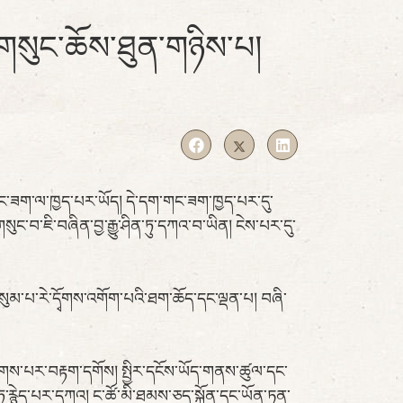
ི་གསུང་ཆོས་ཐུན་གཉིས་པ།
་གང་ཟག་ལ་ཁྱད་པར་ཡོད། དེ་དག་གང་ཟག་ཁྱད་པར་དུ་
བ་ཇི་བཞིན་བྱ་རྒྱུ་ཤིན་ཏུ་དཀའ་བ་ཡིན། ངེས་པར་དུ་
གསུམ་པ་རེ་དྭོགས་འགོག་པའི་ཐག་ཆོད་དང་ལྡན་པ། བཞི་
ན་ལེགས་པར་བརྟག་དགོས། སྤྱིར་དངོས་ཡོད་གནས་ཚུལ་དང་
ཏུ་རྙེད་པར་དཀའ། ང་ཚོ་མི་ཐམས་ཅད་སྐྱོན་དང་ཡོན་ཏན་