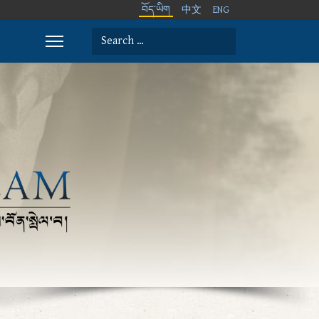
བོད་ཡིག
中文
ENG
Search
Type 2 or more characters for results.