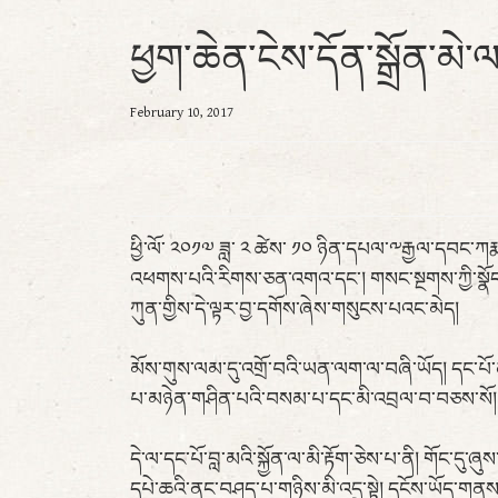
ཕྱག་ཆེན་ངེས་དོན་སྒྲོན་མེ
February 10, 2017
ཕྱི་ལོ་ ༢༠༡༧ ཟླ་ ༢ ཚེས་ ༡༠ ཉིན་དཔལ་༸རྒྱལ་དབང་
འཕགས་པའི་རིགས་ཅན་འགའ་དང་། གསང་སྔགས་ཀྱི་སྣོད་ར
ཀུན་གྱིས་དེ་ལྟར་བྱ་དགོས་ཞེས་གསུངས་པའང་མེད།
མོས་གུས་ལམ་དུ་འགྲོ་བའི་ཡན་ལག་ལ་བཞི་ཡོད། དང་པོ་ན
པ་མཉེན་གཤིན་པའི་བསམ་པ་དང་མི་འབྲལ་བ་བཅས་སོ། 
དེ་ལ་དང་པོ་བླ་མའི་སྐྱོན་ལ་མི་རྟོག་ཅེས་པ་ནི། གོང་
དཔེ་ཆའི་ནང་བཤད་པ་གཉིས་མི་འདྲ་སྟེ། དངོས་ཡོད་གནས་