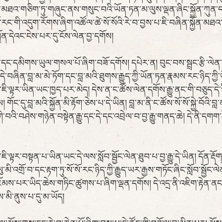
་མཐའ་གཅིག་ཏུ་གཞུང་ནས་གསུང་བའི་ཡོན་ཏན་མ་ལུས་ལྡན་ཞིང་སྐྱོན་ཀུན་དང
་རང་གི་འདུག་རོགས་ཞིག་འཚོལ་ཚེ་སོ་སོའི་རེ་བ་བྱས་པ་ཇི་བཞིན་སྐྱོན་མཐ
ོན་དེའང་ངེས་པར་དུ་ངོས་ལེན་བྱ་དགོས།
ཚན་དང་དམིགས་ཡུལ་གསལ་པོ་ཞིག་བཟོ་དགོས། དཔེར་ན། བུང་བས་སྦྲང་རྩི་ལེན
ེ་བཞིན་བླ་མ་མེ་ཏོག་དང་བླ་མའི་ཐུགས་རྒྱུད་ཀྱི་ཡོན་ཏན་རྣམས་རང་ཉིད་ཀྱི་ཡི
ྟ་ཇི་ལྟར་ཡིན་ཡང་ཁྱད་པར་མེད། དེས་ན་ང་ཚོས་ལེན་དགོས་རྒྱུ་ནང་གི་བཅུད་དེ
་དུ་བླ་མའི་སྐྱོན་མི་རྟོག་ཅེས་པ་དེ་ཡིན། བླ་མ་ནི་ང་ཚོས་སོ་སོ་སྐྱེ་བོའ
་དགེ་བའི་བཤེས་གཉེན་བསྟེན་རྒྱུ་དང་དེ་དང་འབྲེལ་བ་བྱ་རྒྱུ་གནད་ཆེ། དེ་ནི་
ྟར་བསྟན་པ་ཡིན་ཡང་དེ་ལས་སློབ་སྦྱོང་ལེན་ཐུབ་པ་བྱ་རྒྱུ་དེ་ཡིན། དོན་རྡོ
མི་འགྲོ་བ་དང་རྟག་ཏུ་སོ་སོ་རང་ཉིད་ཀྱི་རྒྱུད་ཡར་རྒྱས་གཏོང་ཞིང་སློབ་སྦྱོང
འཇོམས་པར་ཡིད་ཆེས་གཏིང་ཚུགས་པ་ཞིག་ལྡན་དགོས། དེ་འདྲ་ནི་འཇིག་རྟེན་ནང་མཐ
་མི་ནུས་པ་དུ་མ་ཡོད།