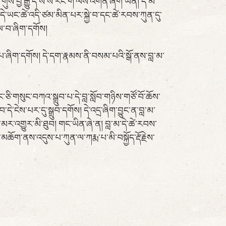
ུས་བྱ་རྒྱུ་དེ་སོ་སོ་རང་གི་ལས་འགན་ཞིག་ཡིན། དེ་མ་
་དེ་ཡང་ཚེ་འདི་ཙམ་མིན་པར་སྐྱེ་བ་དང་ཚེ་རབས་ཀུན་དུ་
ོལ་བ་ཞིག་དགོས།
པ་ཞིག་དགོས། དེ་དག་རྣམས་ནི་བསམ་པའི་སྒོ་ནས་བླ་མ་
ང་ཅི་གསུང་བཀའ་སྒྲུབ་པ་དེ་བླ་སློབ་གཉིས་གཙོ་བོ་ཆོས་
དེ་ངེས་པར་དུ་སྒྲུབ་དགོས། དེ་འདྲ་ཞིག་བྱུང་ན་བླ་མ་
་མར་འགྱུར་མི་ཐུབ། གང་ཡིན་ཞེ་ན། བླ་མ་དེ་ཚེ་རབས་
ོག་ནས་འདུས་པ་ཀུན་ལ་ཀརྨ་པ་མི་བསྐྱོད་རྡོ་རྗེས་