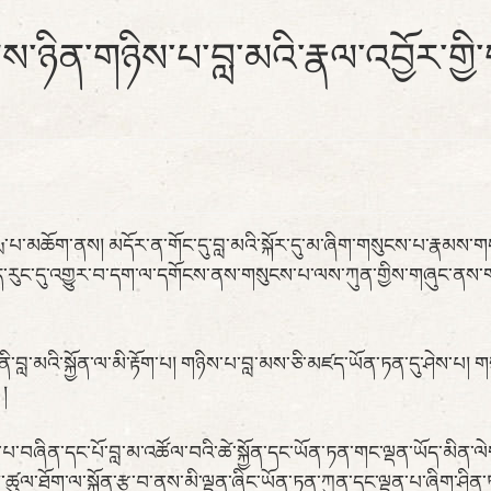
་ལས་ཉིན་གཉིས་པ་བླ་མའི་རྣལ་འབྱོར་གྱ
ཀརྨ་པ་མཆོག་ནས། མདོར་ན་གོང་དུ་བླ་མའི་སྐོར་དུ་མ་ཞིག་གསུངས་པ་རྣམས
ུང་དུ་འགྱུར་བ་དག་ལ་དགོངས་ནས་གསུངས་པ་ལས་ཀུན་གྱིས་གཞུང་ནས་གསུང་
ི་བླ་མའི་སྐྱོན་ལ་མི་རྟོག་པ། གཉིས་པ་བླ་མས་ཅི་མཛད་ཡོན་ཏན་དུ་ཤེས་པ། 
།
དུ་ཞུས་པ་བཞིན་དང་པོ་བླ་མ་འཚོལ་བའི་ཚེ་སྐྱོན་དང་ཡོན་ཏན་གང་ལྡན་ཡོད་མི
ཚུལ་ཐོག་ལ་སྐྱོན་རྩ་བ་ནས་མི་ལྡན་ཞིང་ཡོན་ཏན་ཀུན་དང་ལྡན་པ་ཞིག་ཤིན་