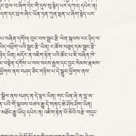
་བྲལ་བ་ཞིག་དེང་གི་དུས་སུ་རྙེད་པར་དཀའ། དཔེར་ན།
འ་དག་དང་བྲལ་ཞིང་ཡོན་ཏན་ཀུན་ལྡན་པ་ཞིག་རྙེད་པར་
་པ་བཞིན་དགོས། བུང་བས་སྦྲང་རྩི་ལེན་སྐབས་རང་ཉིད་ལ་
ད་འཕྲོག་པའི་སྦྲང་རྩི་ཡིན། ང་ཚོས་བཅུད་དམ་སྦྲང་རྩི་
་ཉིད་ཡིན། མདོར་ན་འཇིག་རྟེན་པའི་ཚོང་པ་ཇི་བཞིན་ཁེ་
ི་བླ་མ་བསྟེན་དགོས་པ་ལས་སངས་རྒྱས་དང་བྱང་སེམས་རྣམས་
དགག་ཕྱོགས་ནས་བཤད་ཅིང་གཉིས་པ་དེ་སྒྲུབ་ཕྱོགས་ནས་
ག་སྒྲིལ་ནས་བཤད་ན་དེ་ལྟར་ཡིན། གང་ཡིན་ཞེ་ན་བླ་མ་
་ལེན་པའི་གོ་སྐབས་བཙལ་རྒྱུ་དེ་གནད་ཆེ་ཤོས་ཤིག་ཡིན།
ོང་རྒྱུ་ཡོད། དཔེར་ན། འཇིག་རྟེན་ཕོ་མོའི་བརྩེ་གདུང་