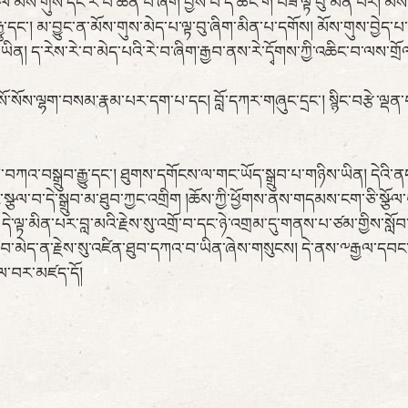
མོས་གུས་དང་རེ་བ་ཆེན་པོ་ཞིག་བྱས་པ་དེ་ཚོང་གི་བཟོ་ལྟ་བུ་མིན་པར། མོས་ག
ུ་དང་། མ་བྱུང་ན་མོས་གུས་མེད་པ་ལྟ་བུ་ཞིག་མིན་པ་དགོས། མོས་གུས་བྱེད་པ
ན། ད་རེས་རེ་བ་མེད་པའི་རེ་བ་ཞིག་རྒྱབ་ནས་རེ་དྭོགས་ཀྱི་འཆིང་བ་ལས་གྲ
་སོས་ལྷག་བསམ་རྣམ་པར་དག་པ་དང། བློ་དཀར་གཞུང་དྲང་། སྙིང་བརྩེ་ལྡན་
གི་བཀའ་བསྒྲུབ་རྒྱུ་དང་། ཐུགས་དགོངས་ལ་གང་ཡོད་སྒྲུབ་པ་གཉིས་ཡིན། དེའི་ན
་སྩལ་བ་དེ་སྒྲུབ་མ་ཐུབ་ཀྱང་འགྲིག །ཆོས་ཀྱི་ཕྱོགས་ནས་གདམས་ངག་ཅི་སྩོལ་བ་
ེ་ལྟ་མིན་པར་བླ་མའི་རྗེས་སུ་འགྲོ་བ་དང་ཉེ་འགྲམ་དུ་གནས་པ་ཙམ་གྱིས་སློབ
བ་མེད་ན་རྗེས་སུ་འཛིན་ཐུབ་དཀའ་བ་ཡིན་ཞེས་གསུངས། དེ་ནས་༸རྒྱལ་དབང་མཆ
ྩལ་བར་མཛད་དོ།