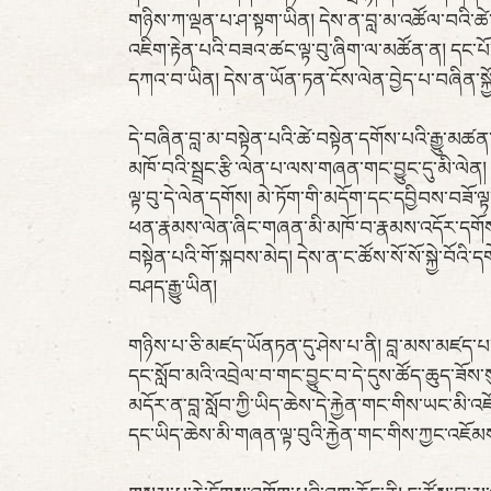
གཉིས་ཀ་ལྡན་པ་ཤ་སྟག་ཡིན། དེས་ན་བླ་མ་འཚོལ་བའི་ཚེ
འཇིག་རྟེན་པའི་བཟའ་ཚང་ལྟ་བུ་ཞིག་ལ་མཚོན་ན། དང་པོ
དཀའ་བ་ཡིན། དེས་ན་ཡོན་ཏན་ངོས་ལེན་བྱེད་པ་བཞིན་སྐྱ
དེ་བཞིན་བླ་མ་བསྟེན་པའི་ཚེ་བསྟེན་དགོས་པའི་རྒྱུ་མ
མཁོ་བའི་སྦྲང་རྩི་ལེན་པ་ལས་གཞན་གང་བྱུང་དུ་མི་ལེན། ད
ལྟ་བུ་དེ་ལེན་དགོས། མེ་ཏོག་གི་མདོག་དང་དབྱིབས་བཟོ་ལ
ཕན་རྣམས་ལེན་ཞིང་གཞན་མི་མཁོ་བ་རྣམས་འདོར་དགོས། གོང
བསྟེན་པའི་གོ་སྐབས་མེད། དེས་ན་ང་ཚོས་སོ་སོ་སྐྱེ་བོའི
བཤད་རྒྱུ་ཡིན།
གཉིས་པ་ཅི་མཛད་ཡོནཏན་དུ་ཤེས་པ་ནི། བླ་མས་མཛད་པ་ཇི་ལ
དང་སློབ་མའི་འབྲེལ་བ་གང་བྱུང་བ་དེ་དུས་ཚོད་ཆུད་ཟོས་སུ་
མདོར་ན་བླ་སློབ་ཀྱི་ཡིད་ཆེས་དེ་རྐྱེན་གང་གིས་ཡང་མི་
དང་ཡིད་ཆེས་མི་གཞན་ལྟ་བུའི་རྐྱེན་གང་གིས་ཀྱང་འཇོམས