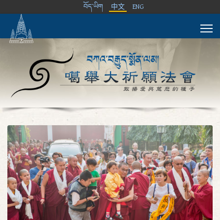
བོད་ཡིག
中文
ENG