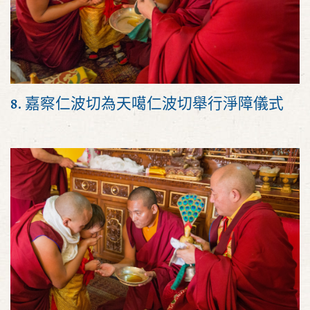
8. 嘉察仁波切為天噶仁波切舉行淨障儀式