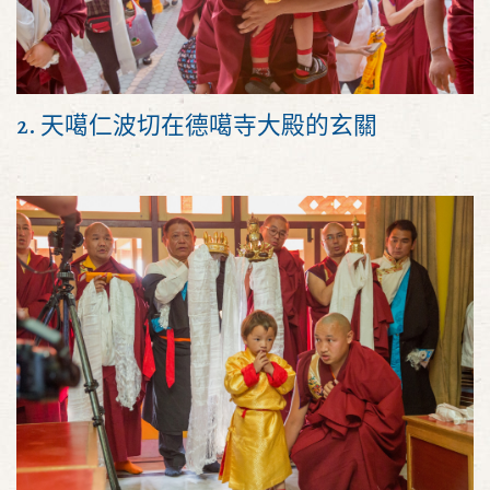
2. 天噶仁波切在德噶寺大殿的玄關