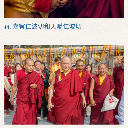
14. 嘉察仁波切和天噶仁波切