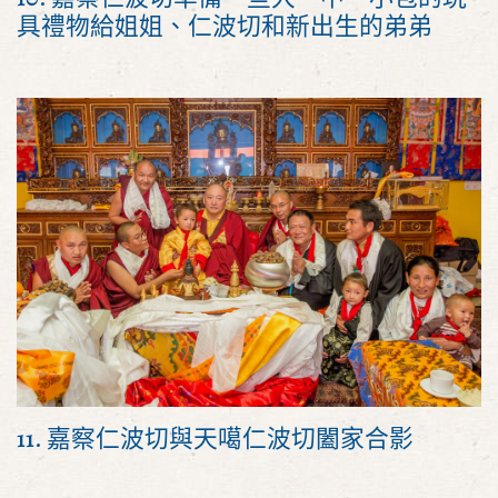
具禮物給姐姐、仁波切和新出生的弟弟
11. 嘉察仁波切與天噶仁波切闔家合影