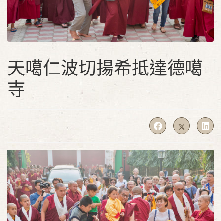
天噶仁波切揚希抵達德噶
寺