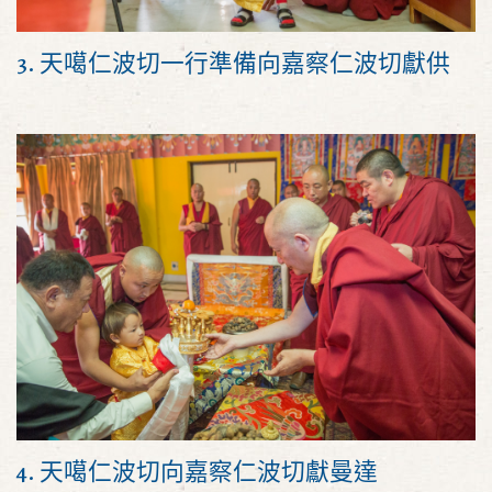
3. 天噶仁波切一行準備向嘉察仁波切獻供
4. 天噶仁波切向嘉察仁波切獻曼達