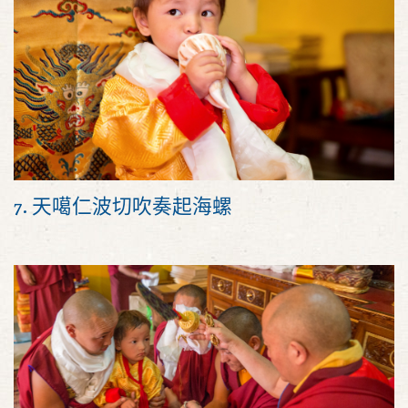
7. 天噶仁波切吹奏起海螺