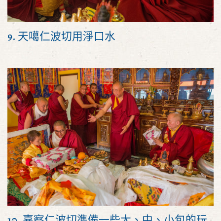
9. 天噶仁波切用淨口水
10. 嘉察仁波切準備一些大、中、小包的玩