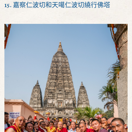
15. 嘉察仁波切和天噶仁波切繞行佛塔