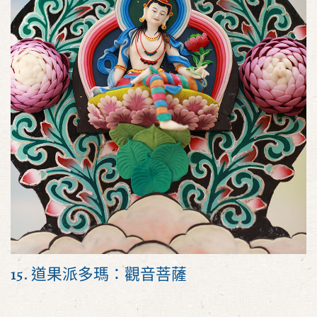
15. 道果派多瑪：觀音菩薩