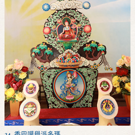
24. 香巴噶舉派多瑪