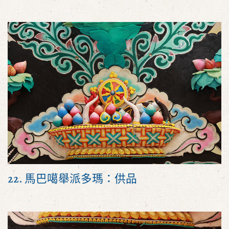
22. 馬巴噶舉派多瑪：供品