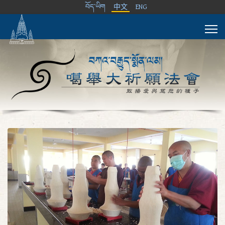
བོད་ཡིག
中文
ENG