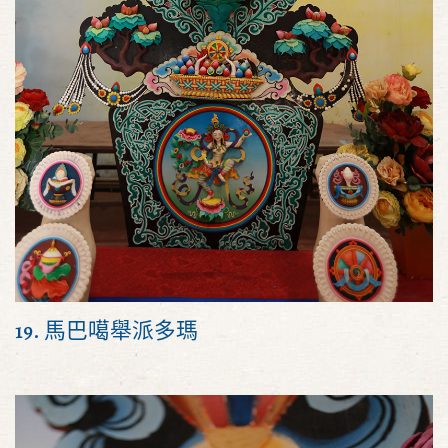
19. 馬巴噶舉派多瑪