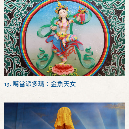
13. 噶當派多瑪：金魚天女