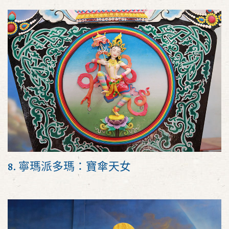
8. 寧瑪派多瑪：寶傘天女