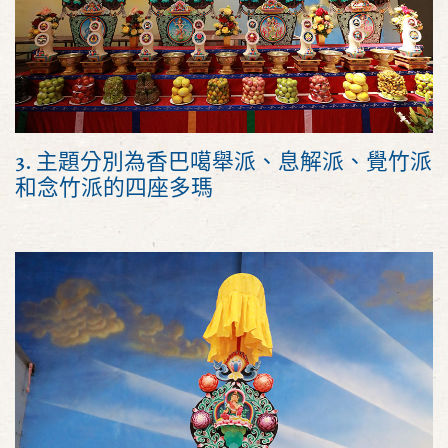
3. 主題分別為香巴噶舉派、息解派、覺竹派
和念竹派的四座多瑪