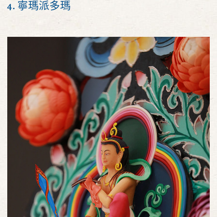
4. 寧瑪派多瑪