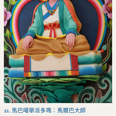
21. 馬巴噶舉派多瑪：馬爾巴大師