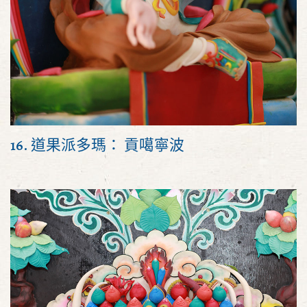
16. 道果派多瑪： 貢噶寧波