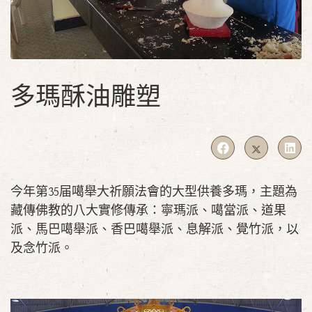
多瑪酥油雕塑
今年第35届噶舉大祈願法會的大型供養多瑪，主題為
藏傳佛教的八大實修傳承：寧瑪派、噶當派、道果
派、馬巴噶舉派、香巴噶舉派、息解派、覺竹派，以
及念竹派。