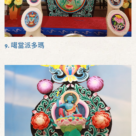
9. 噶當派多瑪