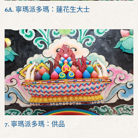
6A. 寧瑪派多瑪：蓮花生大士
7. 寧瑪派多瑪：供品