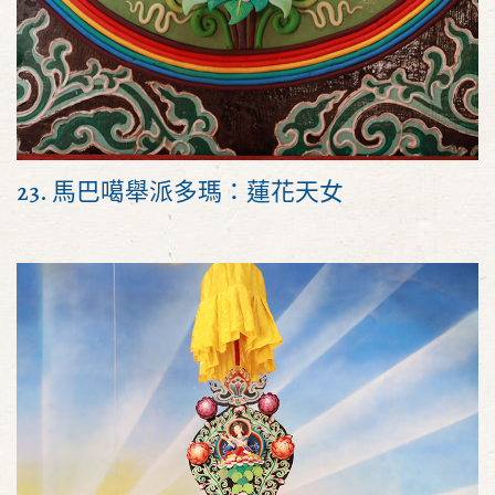
23. 馬巴噶舉派多瑪：蓮花天女