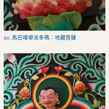
20. 馬巴噶舉派多瑪：地藏菩薩