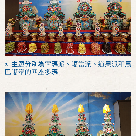
2. 主題分別為寧瑪派、噶當派、道果派和馬
巴噶舉的四座多瑪