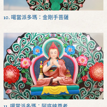
10. 噶當派多瑪：金剛手菩薩
11. 噶當派多瑪：阿底峽尊者