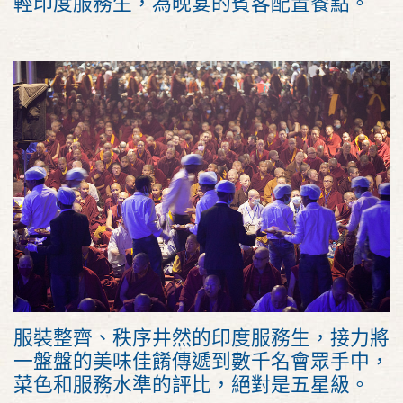
輕印度服務生，為晚宴的賓客配置餐點。
服裝整齊、秩序井然的印度服務生，接力將
一盤盤的美味佳餚傳遞到數千名會眾手中，
菜色和服務水準的評比，絕對是五星級。