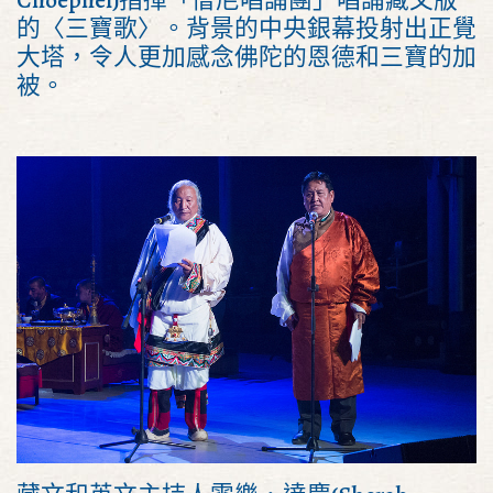
Choephel)指揮「僧尼唱誦團」唱誦藏文版
的〈三寶歌〉。背景的中央銀幕投射出正覺
大塔，令人更加感念佛陀的恩德和三寶的加
被。