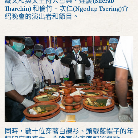
藏文和英文主持人雪樂．達慶(Sherab
Tharchin) 和倫竹．次仁(Ngodup Tsering)介
紹晚會的演出者和節目。
同時，數十位穿著白襯衫、頭戴藍帽子的年