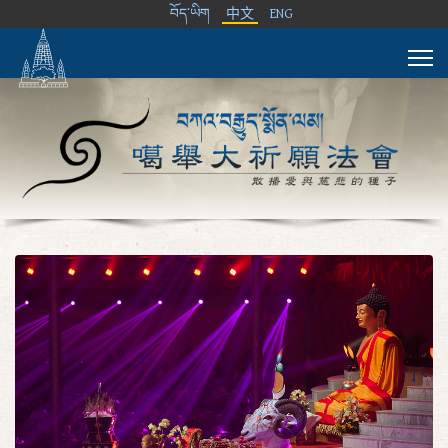
བོད་ཡིག
中文
ENG