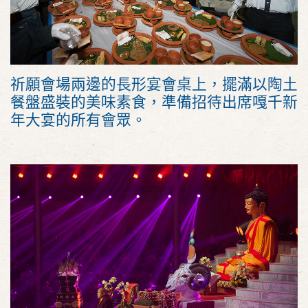
祈願會場兩邊的長形宴會桌上，擺滿以陶土
餐盤盛裝的美味素食，準備招待出席嘎千新
年大宴的所有會眾。