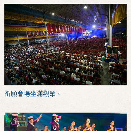
祈願會場坐滿觀眾。