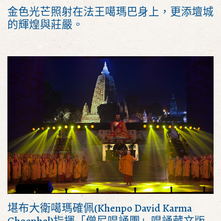
金色光芒照射在法王噶瑪巴身上，更添壇城
的輝煌與莊嚴。
堪布大衛噶瑪確佩(Khenpo David Karma