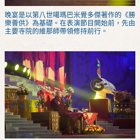
晚宴是以第八世噶瑪巴米覺多傑著作的《勝
樂薈供》為基礎。在表演節目開始前，先由
主要寺院的維那師帶領修持前行。