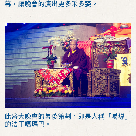
幕，讓晚會的演出更多采多姿。
此盛大晚會的幕後策劃，即是人稱「噶導」
的法王噶瑪巴。