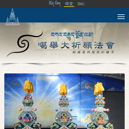
བོད་ཡིག
中文
ENG