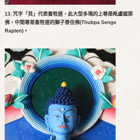
13. 咒字「貝」代表畜牲道，此大型多瑪的上尊是毗盧遮那
佛，中間尊是畜牲道的
獅子善住佛
(Thubpa Senge
Rapten)。