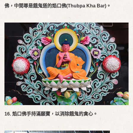
佛，中間尊是餓鬼道的
焰口佛
(Thubpa Kha Bar)。
16.
焰口佛手持滿願寶，以消除餓鬼的貪心。