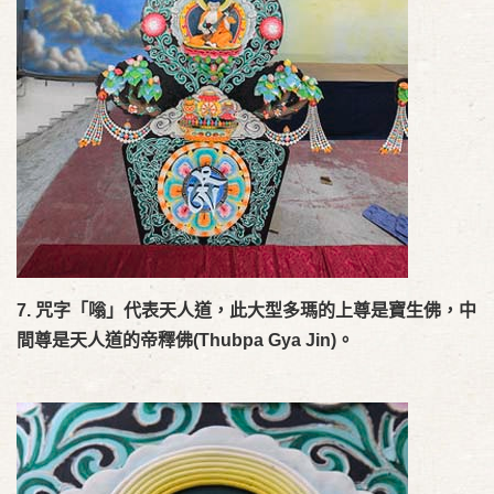
7.
咒字「嗡」代表天人道，此大型多瑪的上尊是寶生佛，中
間尊是天人道的
帝釋佛
(Thubpa Gya Jin)
。