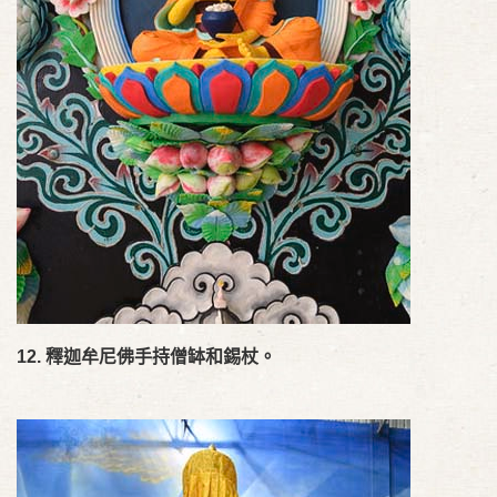
12.
釋迦牟尼佛手持僧缽和錫杖。