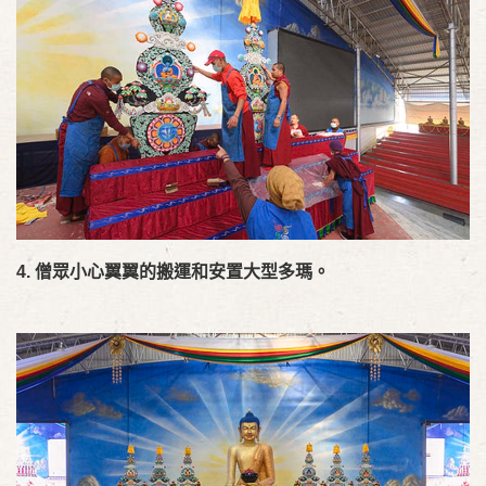
4.
僧眾小心翼翼的搬運和安置大型多瑪。