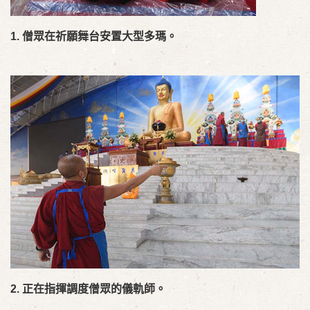
1.
僧眾在祈願舞台安置大型多瑪。
2.
正在指揮調度僧眾的儀軌師。