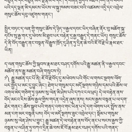
བཙུན་པ་དང་བཙུན་མའི་སྡེ་རྣམ་པ་དང་། དེ་བཞིན་ཕྱོགས་མཐའ་ཁག་ནས་ཕེབས་
པའི་དད་ལྡན་མི་དམངས་ཡོངས་ལ་སྐུ་ཁམས་བཟང་བའི་འཚམས་འདྲི་དང་འབྲེལ་
གསུང་ཆོས་དབུ་འཛུགས་གནང་།
སྤྱིར་བཏང་ད་ལན་གྱི་གསུང་ཆོས་དེ་ཉིད་༧རྒྱལ་དབང་ཡིད་བཞིན་ནོར་བུ་མཆོག་སྐུ་
དངོས་སུ་རྒྱ་གར་དུ་ཕེབས་མི་ཐུབ་པར་བརྟེན་དྲ་རྒྱ་བརྒྱུད་དེ་གནང་ཡོད། གསུང་ཆོས་
དེ་ནི་བོད་བརྒྱུད་ནང་བསྟན་ལོ་རྒྱུས་ཁྲོད་དུ་ཤིན་ཏུ་དྲིན་ཆེ་བའི་ཇོ་བོ་རྗེ་ཡི་རྣམ་ཐར་
ཡིན།
ད་ལན་གསུང་ཆོས་ཀྱི་སྐབས་རྣམ་ཐར་བཤད་དགོས་པའི་རྒྱུ་མཚན་ནི་༧རྒྱལ་དབང་
མཆོག་ནས་རྒྱུ་མཚན་བཞི་གསུངས་ཏེ།
༡༽ རྒྱུ་མཚན་དང་པོ་ནི། ཇོ་བོ་རྗེ་བོད་དུ་མ་ཕེབས་པའི་གོང་ལ་གསང་སྔགས་ལོག་
པར་སྤྱོད་པ་མང་དུ་བྱུང་ཞིང་། ཐེག་པ་གསུམ་དང་མདོ་སྔགས་གཉིས་དམ་པའི་ཆོས་ལ་
འགལ་མེད་གཅིག་ཏུ་ཉམས་སུ་ལེན་མི་ཤེས་པའི་དཀའ་ངལ་ཕྲད། དེ་ལ་བརྟེན་ནས་
བོད་མངའ་རིས་ཆོས་རྒྱལ་གྱིས་གདན་འདྲེན་ཞུས་ནས། སངས་རྒྱས་བསྟན་པ་ལ་དག་
ཐེར་གནང་། ཆོས་སྒྲུབ་པའི་གནད་འགའ་གང་ཡིན་པ་དེ་དག་ལེགས་པར་སྤྲོས་ནས་
མན་ངག་མར་བསྟན་པས། བོད་ལ་མདོ་སྔགས་ཟུང་འབྲེལ་དང་། སྡོམ་པ་གསུམ་
ཉམས་སུ་ལེན་ཤེས་པ་བྱུང་། རྒྱུ་མཚན་དེ་ལ་བརྟེན་ནས་བོད་ནང་པ་སངས་རྒྱས་ཀྱི་
བསྟན་པ་ལ་ཤིན་ཏུ་བཀའ་དྲིན་ཆེ་བས་ཇོ་བོ་རྣམ་ཐར་བཤད་དགོས་པའི་གནད་