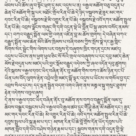
ཕེབས་པའི་ཆོས་ཞུ་བ་སྟོང་ཕྲག་དུ་མར་འདུས་པ་ན། ༧རྒྱལ་མཆོག་བཅུ་བདུན་པ་
ཆེན་པོ་མཆོག་གི་སྐུ་པར་མཐོང་གྲོལ་རིན་པོ་ཆེ་དེ་ཉིད་༧སྐྱབས་རྗེ་ཟུར་མང་གར་
དབང་རིན་པོ་ཆེ། ༧སྐྱབས་རྗེ་མི་འགྱུར་རིན་པོ་ཆེ། ༧སྐྱབས་རྗེ་འབོ་དཀར་མཆོག་སྤྲུལ་
རིན་པོ་ཆེ། འབྲས་ལྗོངས་གཞུང་གི་དགེ་འདུན་སྡེ་ཡི་བློན་པོ་སྐུ་ཞབས་བསོད་ནམས་
དང་། བཀའ་བརྒྱུད་སྨོན་ལམ་གྱི་འགན་འཛིན་བླ་མ ཆོས་གྲགས། དེ་བཞིན་བཀའ་
བརྒྱུད་སྨོན་ལམ་ཆེན་མོའི་ཆོས་ཁྲིམས་པ་བཞི་བཅས་ཀྱིས་སྤོས་སྣེ་དང་རྒྱ་གླིང་
སོགས་སེར་སྦྲེང་གིས་ལེགས་པར་བསུས་ཏེ་བཞུགས་ཁྲིར་གདན་དྲངས་མཛད།
འདུས་པ་ཡོངས་ནས་ཕྱག་ཕུལ་ཅིང་སོ་སོའི་གྲལ་ལ་བཞུགས་པ་དང་དབུ་མཛད་ཆེན་
མོས་རྗེ་བདུན་པས་མཛད་པའི་བྱང་སྡོམ་བརྒྱུད་འདེབས་ཀྱི་ཞལ་འདོན་དབུ་ཚུགས།
དེའི་སྐབས་༧རྒྱལ་དབང་ཡིད་བཞིན་ནོར་བུ་མཆོག་གིས་བཀའ་ཆོས་ཉིན་དང་པོ་
ཡིན་པས་བོད་ལུགས་རྟེན་འབྲེལ་གྱི་མཛད་སྒོ་ལྟར་འདུས་པ་ཡོངས་ལ་གསོལ་བྱ་དང་
འབྲས་སིལ་དྲངས། དད་ལྡན་སྦྱིན་བདག་འགའ་ཞིག་ནས་མནྜལ་སྐུ་གསུང་ཐུགས་
རྟེན་འདེགས་འབུལ་ཞུས།
དེ་ནས་༧རྒྱལ་དབང་ཡིད་བཞིན་ནོར་བུ་མཆོག་ནས་བཀའ་བརྒྱུད་སྨོན་ལམ་དུ་
ཆིབས་བསྒྱུར་བསྐྱངས་པའི་༧རྒྱལ་བའི་རྒྱལ་ཚབ་དྲུང་གཽ་ཤྲཱི་ཆེན་མོ་མཆོག་དང་། ཟུར་
མང་གར་དབང་རིན་པོ་ཆེ། མི་འགྱུར་རིན་པོ་ཆེ། འབོ་དཀར་མཆོག་སྤྲུལ་རིན་པོ་ཆེ་
དབུས་སྤྲུལ་པའི་སྐུ་རྣམ་པ་དང་། མཁན་རིན་པོ་ཆེ་བློ་གྲོས་དོན་ཡོད་དབུས་པའི་
མཁན་སློབ་དགེ་བའི་བཤེས་གཉེན་རྣམ་པ་དང་། སྐྱབས་གནས་དགེ་འདུན་གྱི་སྡེ་