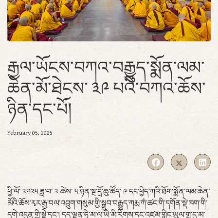
རྒྱལ་ཡོངས་བཀའ་བརྒྱུད་སྨོན་ལམ་
ཆེན་མོ་ཐེངས་ ༣༩ པའི་བཀའ་ཆོས་
ཉིན་དང་པོ།
February 05, 2025
ཕྱི་ལོ་ ༢༠༢༥ ཟླ་བ་ ༢ ཚེས་ ༥ ཉིན་སྔ་དྲོ་ཆུ་ཚོད་ ༩ དང་ཕྱེད་ཀའི་ཐོག་སྨོན་ལམ་ཆེན་
མོའི་ཆོས་རྭར་རྒྱ་བལ་འབྲུག་གསུམ་གྱི་སྒྲུབ་བརྒྱུད་ཀརྨ་ཀཾ་ཚང་གི་དགོན་སྡེ་ཁག་གི་
དགེ་འདུན་གྱི་སྡེ་དང་། དད་ལྡན་ཧི་མ་ལ་ཡི་མི་རིགས་དང་འཛམ་གླིང་ཡུལ་གྲུ་དུ་མ་