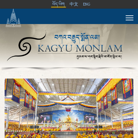
བོད་ཡིག
中文
ENG