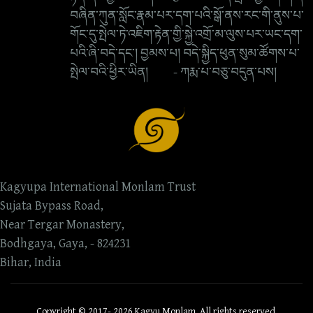
བཞིན་ཀུན་སློང་རྣམ་པར་དག་པའི་སྒོ་ནས་རང་གི་ནུས་པ་
གོང་དུ་སྤེལ་ཏེ་འཇིག་རྟེན་གྱི་སྐྱེ་འགྲོ་མ་ལུས་པར་ཡང་དག་
པའི་ཞི་བདེ་དང་། བྱམས་པ། བདེ་སྐྱིད་ཕུན་སུམ་ཚོགས་པ་
སྤེལ་བའི་ཕྱིར་ཡིན། - ཀརྨ་པ་བཅུ་བདུན་པས།
Kagyupa International Monlam Trust
Sujata Bypass Road,
Near Tergar Monastery,
Bodhgaya, Gaya, - 824231
Bihar, India
Copyright © 2017- 2026 Kagyu Monlam. All rights reserved.