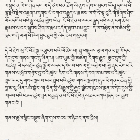
མ་ཐུབ་ན་མི་གཞན་དག་ལ་དེ་ཙམ་ཕན་ཐོག་མི་ནུས་ཞེས་གསུངས་ཡོད། དྭགས་པོ་
ལྷ་རྗེའི་རྗེས་འཇུག་པ་དྭགས་པོ་བཀའ་བརྒྱུད་པ་རྣམས་ལ་གོ་དེ་ལྟ་བུའི་གོ་རྟོགས་ཤིག་
ཡོང་དགོས་པའི་རྒྱུ་མཚན་གྱིས་ཡིན། ཇོ་བོ་རྗེ་ནས་མར་བརྒྱུད་པའི་མན་ངག་ཆོས་
རྣམས་ལ་བར་སྐབས་ཤིག་ལ་རྩལ་འདོན་ཐུབ་པ་མ་བྱུང་། དེ་ལ་བརྟེན་ནས་ཆོས་ཀྱི་
རྨང་གཞི་ཡག་པོ་ཞིག་བྱུང་ཐུབ་ཀྱི་མེད་ཅེས་གསུངས།
དེ་ཡི་རྗེས་སུ་ཇོ་བོ་རྗེ་སྐུ་འཁྲུངས་པའི་ལོ་ཚིགས། སྐུ་འཁྲུངས་ཡུལ་གནའ་སྔ་མོ་དང་
དེང་དུ་ས་གནས་གང་དུ་ཡིན་པ། ཡབ་ཡུམ་གྱི་མཚན། རིགས་རྒྱུད། ཆུང་དུས་ཀྱི་
མཚན། ཡི་དམ་རྗེ་བཙུན་སྒྲོལ་མ་དང་དམིགས་བསལ་གྱི་འབྲེལ་བ། ཕྱི་ནང་རིག་པའི་
གནས་ལ་སློབ་གཉེར་བྱ་བའི་ཚུལ། རིག་པའི་གནས་དེ་དག་ལ་མཁས་པའི་ཚུལ།
ལྷག་པར་དུ་གསང་སྔགས་ལ་བསླབ་པའི་ཚུལ། གསང་སྔགས་ཞུ་བའི་གནད་ཆེན་གྱི་
བླ་མ་སུ་ཡིན་པའི་སྐོར་ལ། སྔོན་གྱི་ལོ་རྒྱུས་ཀྱི་རྒྱབ་ལྗོངས་ཁུངས་ལྡན་ལ་དེང་དུས་གྱི་
མཁས་པའི་བཤད་ཚུལ་ཟུར་བརྒྱན་ནས་ཇོ་བོ་རྗེའི་རྣམ་ཐར་བཀའ་ཁྲིད་ཟབ་རྒྱས་
གནང་ངོ། །
གནས་ཚུལ་སྙིང་བསྡུས་ཞིག་གུས་གངས་ལ་ཉི་ཤར་ནས་བྲིས།