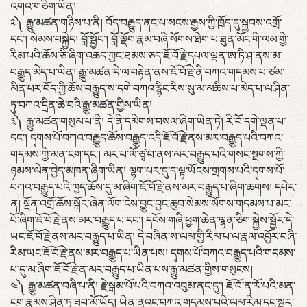
འགའ་གཅིག་ཡིན།
༢༽ རྒྱུ་མཚན་གཉིས་པ་ནི། བོད་བརྒྱུད་ནང་པ་སངས་རྒྱས་ཀྱི་ཁྲོད་དུ་སྐྱབས་འགྲོ་
དང་། སེམས་བསྐྱེད། བློ་སྦྱོང་། བློ་ལྡོག་རྣམ་བཞི་སོགས་ཐེག་པ་ཐུན་མོང་གི་ལམ་གྱི་
རིམ་པའི་ཆོས་ཅི་ཞིག་འཆད་ཀྱང་ཐམས་ཅད་ཇོ་བོ་རྗེ་དཔལ་ལྡན་ཨ་ཏི་ཤ་ནས་མ་
བརྒྱུད་མེད་པ་ཡིན། རྒྱུ་མཚན་དེ་ལ་བརྟེན་ནས་ཇོ་བོ་རྗེ་ནི་བཀའ་གདམས་པ་ཙམ་
མིན་པར་བོད་ཀྱི་ཆོས་བརྒྱུད་ས་དགེ་བཀའ་རྙིང་རིས་སུ་མ་མཆིས་པ་མེད་པ་ལ་ཤིན་
ཏུ་བཀའ་དྲིན་ཆེ་བའི་རྒྱུ་མཚན་གྱིས་ཡིན།
༣༽ རྒྱུ་མཚན་གསུམ་པ་ནི། དེ་ནི་དམིགས་བསལ་ཞིག་ཡིན་ཏེ། རི་བོ་དགེ་ལྡན་པ་
དང་། དྭགས་པོ་བཀའ་བརྒྱུད་ཆོས་བརྒྱུད་འདི་ཇོ་བོ་རྗེ་ནས་མར་བརྒྱུད་པའི་བཀའ་
གདམས་ཀྱི་མན་ངག་དང་། མར་པ་ལོ་ཙྭ་བ་ནས་མར་བརྒྱུད་པའི་གསང་སྔགས་ཀྱི་
ཉམས་ལེན་བྱེད་མཁན་ཞིག་ཡིན། ལྷག་པར་དུ་ད་ལྟ་ཡོངས་གྲགས་པའི་དྭགས་པོ་
བཀའ་བརྒྱུད་པའི་ཁྱད་ཆོས་དུ་མ་ཞིག་ཇོ་བོ་རྗེ་ནས་མར་བརྒྱུད་པ་ཞིག་ཆགས། དཔེར་
ན། སྔོན་འགྲོ་ཆོས་སྐོར་ཞེན་ལོག་ངེས་བྱུང་བྱང་ཆུབ་སེམས་སོགས་གདམས་པ་མང་
པོ་ཞིག་ཇོ་བོ་རྗེ་ནས་མར་བརྒྱུད་པ་དང་། དངོས་གཞི་ཕྱག་ཆེན་ལྷན་ཅིག་སྐྱེས་སྦྱོར་དེ་
ཡང་ཇོ་བོ་རྗེ་ནས་མར་བརྒྱུད་པ་ཡིན། དེ་བཞིན་ས་ལམ་གྱི་རིམ་པ་ལ་རྣལ་འབྱོར་བཞི་
རིམ་ཡང་ཇོ་བོ་རྗེ་ནས་མར་བརྒྱུད་པ་ཡིན་པས། དྭགས་པོ་བཀའ་བརྒྱུད་པའི་གདམས་
པ་དུ་མ་ཞིག་ཇོ་བོ་རྗེ་ན་མར་བརྒྱུད་པ་ཡིན་པས་རྒྱུ་མཚན་གྱིས་གསུངས།
༤༽ རྒྱུ་མཚན་བཞི་པ་ནི། རྗེ་སྒམ་པོ་པའི་བཀའ་འབུམ་ནང་དུ་། ཇོ་བོ་ན་རོ་པའི་མན་
ངག་རྣམས་ཤིན་ཏུ་ཟབ་མོ་ཡོད། ཡིན་ནའང་བཀའ་གདམས་པའི་ལམ་རིམ་དང་སྦྱར་