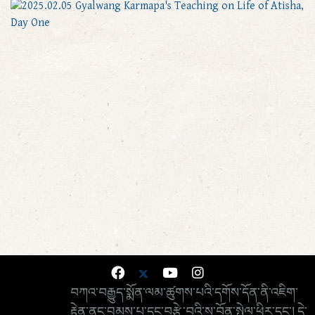
བཀའ་བརྒྱུད་སྨོན་ལམ་ཚུགས་པའི་དགོས་དོན་ནི་འཇིག་
རྟེན་ནང་བྱམས་པ་དང་བརྩེ་བའི་ས་བོན་སྤེལ་ཕྱིར་དང་། དེ་