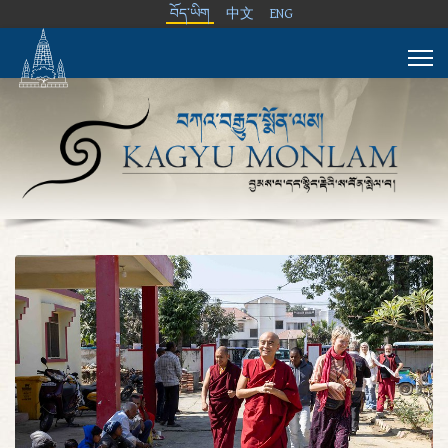
བོད་ཡིག
中文
ENG