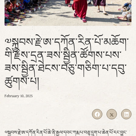
༧སྐྱབས་རྗེ་ཨ་དཀོན་རིན་པོ་མཆོག་
གི་རྗེས་དྲན་ཟས་སྦྱིན་ཚོགས་པས་
ཟས་སྦྱིན་ཐེངས་བཅུ་གཅིག་པ་དབུ་
ཚུགས་པ།
February 10, 2025
༧སྐྱབས་རྗེ་ཨ་དཀོན་རིན་པོ་ཆེ་ནི་རྒྱལ་དབང་ཀརྨ་པ་བཅུ་དྲུག་པ་ཆེན་པོ་རང་བྱུང་