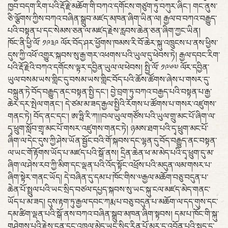
ཁྱབ་བདག་རིག་པའི་རྡོ་རྗེ་མཆོག་གི་བཀའ་དགོངས་གཙུག་ཏུ་བཀུར་ཞིང་། གང་ནུས་
ཅི་ལྕོགས་ཀྱིས་བཀའ་བཞིན་སྒྲུབ་མཛད་མཁན་ཞིག་ཡིན་ལ། རྒྱལ་བ་བཀའ་བརྒྱུད་
པའི་བསྟན་པ་དང་སེམས་ཅན་ལ་མཛད་རྗེས་རླབས་ཆེན་ཅན་ཞིག་ཀྱང་ཡིན།
ཁོང་ནི་ཕྱི་ལོ་ ༡༩༣༩ ལོར་བོད་ཤར་ཕྱོགས་ཁམས་རི་བོ་ཆེར་སྐུ་འཁྲུངས་པ་ནས་ཕྱིས་
དུས་ཀྱི་འཕོ་འགྱུར་སྐབས་སུ་རྒྱ་གར་འཕགས་པའི་ཡུལ་དུ་ཕེབས་ཏེ། རྒྱལ་དབང་རིག་
པའི་རྡོ་རྗེའི་བཀའ་དགོངས་ལྟར་དབྱིན་ཡུལ་ལ་ཕེབས། སྤྱི་ལོ་ ༡༩༦༧ ལོར་དབྱིན་
ཡུལ་བསམ་ཡས་གླིང་དུ་བསམ་ཡས་གླིང་བོད་པའི་ཆོས་ཚོགས་ཞེས་པ་གསར་དུ་
བསྐྲུན་ཏེ་བོད་བརྒྱུད་ནང་བསྟན་སྤྱི་དང་། བྱེ་བྲག་ཏུ་བཀའ་བརྒྱད་པའི་བསྟན་པ་རྒྱ་
ཆེར་དར་སྤེལ་གནང་། དེ་ཙམ་མ་ཟད་རྒྱལ་སྤྱིའི་རོགས་པ་ཚོགས་པ་གསར་འཛུགས་
གནང་ཏེ། བོད་ནང་དང་། ཨ་ཧྥི་རི་ཀ།།བལ་ཡུལ་གཙོས་པའི་ཡུལ་གྲུ་མང་པོ་ཞིག་ལ་
དྭ་ཕྲུག་སློབ་གྲྭ་མང་པོ་གསར་འཛུགས་གནང་ཏེ། ཉམས་ཐག་པའི་དྭ་ཕྲུག་མང་པོ་
ཞིག་ལ་དེང་དུས་ཀྱི་ཤེས་ཡོན་སྦྱོང་བའི་གོ་སྐབས་དང་ལྷན་དུ་བོད་བརྒྱུད་ནང་བསྟན་
ལ་ཡང་གོ་རྟོགས་ཡོད་པ་མཛད་པའི་སྒོ་ནས། དྲིན་ཆེན་ཕ་མ་མེད་པའི་དྭ་ཕྲུག་དུ་མ་
ཞིག་ལ་ཤེས་རབ་ཀྱི་མིག་དང་ལྡན་པའི་འོད་སྟོང་འཕྲོས་པའི་མདུན་ལམ་གསར་པ་
ཞིག་སྟེར་གནང་ཡོད། དེ་བཞིན་དུ་དམ་པ་ཁོང་གིས་༧རྒྱལ་མཆོག་བཅུ་བདུན་པ་
ཆེན་པོ་སྤྲུལ་པའི་ཡང་སྲིད་བཙལ་དཔྱད་སྐབས་སུ་ཡང་སྐུ་ངལ་མཛད་མེད་གནང་
ཡོད་པ་མ་ཟད། དུས་རྟག་ཏུ་རྒྱལ་དབང་ཀརྨ་པ་བཅུ་བདུན་པ་མཆོག་ལ་དད་གུས་དང་
དམ་ཚིག་ལྡན་པའི་སྒོ་ནས་བཀའ་བཞིན་སྒྲུབ་མཁན་ཞིག་སྟབས། དམ་པ་ཁོང་གི་སྐུ་
གཤེགས་པའི་རྗེས་དྲན་དང་འཁྲུལ་མེད་ཡང་སྲིད་རིན་པོ་མྱུར་དུ་འབྱོན་པའི་སླད་དུ་