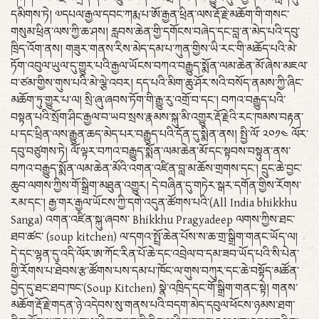
དམིགས་ཏེ། ༧དཔལ་རྒྱལ་དབང་ཀརྨ་པ་ཨོ་རྒྱན་ཕྲིན་ལས་རྡོ་རྗེ་མཆོག་གི་གསང་
གསུམ་ཕྲིན་ལས་ཀྱི་ཆ་ཤས། རླབས་ཆེན་གྱི་དགོངས་བཞེད་དང་བླ་ན་མེད་པའི་དབུ་
ཁྲིད་འོག་ནས། གཟུར་གནས་རིས་མེད་དམ་པ་ཀུན་གྱིས་ཡི་རང་གི་མཆོད་པའི་མེ་
ཏོག་འབུལ་ཡུལ་དུ་གྱུར་པའི་རྒྱལ་ཡོངས་བཀའ་བརྒྱུད་སྨོན་ལམ་ཆེན་མོ་ཞེས་མཇལ་
བ་ཙམ་གྱིས་གུས་པའི་མེ་ལྕེ་འབར། དད་པའི་མིག་ཆུ་ཤོར་སའི་བསོད་ནམས་ཀྱི་ཞིང་
མཆོག་ཏུ་གྱུར་པ་ལ། སྲི་ཞུ་ཞབས་ཏོག་གི་རྒྱུ་རུ་འགྲོ་བ་དང་། བཀའ་བརྒྱུད་པའི་
བསྟན་པའི་སྲོག་ཤིང་རྒྱལ་བ་ཡབ་སྲས་རྣམས་སྐུ་མི་འགྱུར་རྡོ་རྗེའི་རང་ཁམས་བརྟན་
པ་དང་ཕྲིན་ལས་རྒྱུན་ཆད་མེད་པར་བརྒྱུད་པའི་དོན་དུ་སྨིན་ནས། སྤྱི་ལོ་ ༢༠༡༤ ལོར་
དབུ་བཙུགས་ཏེ། ལོ་ལྟར་བཀའ་བརྒྱུད་སྨོན་ལམ་ཆེན་མོ་དང་སྟབས་བསྟུན་ནས་
བཀའ་བརྒྱུད་སྨོན་ལམ་ཆེན་མོའི་འགན་འཛིན་བླ་མ་ཆོས་གྲགས་དང་། དྲུང་ཆེ་བྱང་
ཆུབ་ལགས་ཀྱིས་གོ་སྒྲིག་མཐུན་འགྱུར། དེ་བཞིན་དུ་གཏེར་སྒར་དགོན་གྱིས་རོགས་
རམ་དང་། རྒྱ་གར་རྒྱལ་ཡོངས་ཀྱི་དགེ་འདུན་ཚོགས་པའི་(All India bhikkhu
Sanga) འགན་འཛིན་སྐུ་ཞབས་ Bhikkhu Pragyadeep ལགས་ཀྱིས་ཐང་
ཐབ་ཚང་ (soup kitchen) ལ་དགའ་སྤྲོ་ཆེན་པོས་ས་ཆ་གྲ་སྒྲིག་གནང་ཡོད་ལ།
དེ་དང་ལྷན་དུ་འདི་ལོར་ཨ་ཀོང་རིན་པོ་ཆེ་དང་འབྲེལ་བ་དམ་ཟབ་ཡོད་པའི་སི་པེན་
གྱི་རོགས་པ་ཐེབས་རྩ་ཚོགས་པས་དམ་པ་ཁོང་ལ་གུས་བཀུར་དང་ཆེ་བསྟོད་མཚོན་
བྱེད་དུ་ཐང་ཐབ་ཁང་(Soup Kitchen) སྣེ་འཁྲིད་དང་གོ་སྒྲིག་གནང་སྟེ། གནས་
མཆོག་རྡོ་རྗེ་གདན་ཉེ་འདེབས་སུ་གནས་པའི་བདག་མེད་དབུལ་ཕོངས་ཉམས་ཐག་