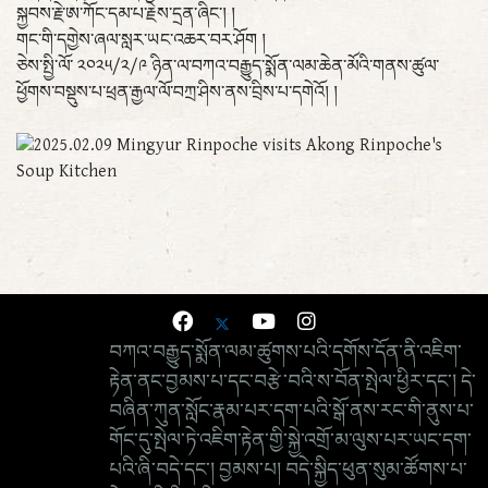
སྐྱབས་རྗེ་ཨ་ཀོང་དམ་པ་རྗེས་དྲན་ཞིང་། །
གང་གི་དགྱེས་ཞལ་སླར་ཡང་འཆར་བར་ཤོག །
ཅེས་སྤྱི་ལོ་ ༢༠༢༥/༢/༩ ཉིན་ལ་བཀའ་བརྒྱུད་སྨོན་ལམ་ཆེན་མོའི་གནས་ཚུལ་
ཕྱོགས་བསྡུས་པ་ཕྲན་རྒྱལ་ལོ་བཀྲ་ཤིས་ནས་བྲིས་པ་དགེའོ། །
བཀའ་བརྒྱུད་སྨོན་ལམ་ཚུགས་པའི་དགོས་དོན་ནི་འཇིག་
རྟེན་ནང་བྱམས་པ་དང་བརྩེ་བའི་ས་བོན་སྤེལ་ཕྱིར་དང་། དེ་
བཞིན་ཀུན་སློང་རྣམ་པར་དག་པའི་སྒོ་ནས་རང་གི་ནུས་པ་
གོང་དུ་སྤེལ་ཏེ་འཇིག་རྟེན་གྱི་སྐྱེ་འགྲོ་མ་ལུས་པར་ཡང་དག་
པའི་ཞི་བདེ་དང་། བྱམས་པ། བདེ་སྐྱིད་ཕུན་སུམ་ཚོགས་པ་