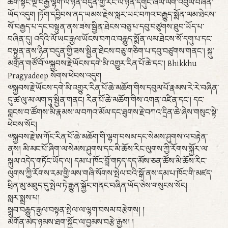
ཆིག་སྟོང་ལྔ་བརྒྱ་ལྷག་ལ་ཉིན་བདུན་གྱི་རིང་ལ་ཉིན་དགུང་ཞལ་ལག་འབུལ་བཞིན་
ཡོད་འདུག །ཏོག་དབྱིབས་ནད་ཡམས་རྗེས་སླར་ཡང་བཀའ་བརྒྱུད་སྨོན་ལམ་ཐེངས་
སོ་བརྒྱད་པ་དང་བསྟུན་ནས་ཟས་སྦྱིན་ཐེངས་བཅུ་པ་དབུ་བཙུགས་ཐུབ་ཡོད་པ་
བཞིན་དུ། འདིའི་ལོ་ཡང་རྒྱལ་ཡོངས་བཀའ་བརྒྱུད་སྨོན་ལམ་ཐེངས་སོ་དགུ་པ་དང་
བསྟུན་ནས་ཉིན་བདུན་གྱི་ཟས་སྦྱིན་ཐེངས་བཅུ་གཅིག་པ་དབུ་བཙུགས་གནང་། སྐུ་
མགྲོན་གཙོ་བོ་༧སྐྱབས་རྗེ་ཡོངས་དགེ་མི་འགྱུར་རིན་པོ་ཆེ་དང་། Bhikkhu
Pragyadeep སོགས་ཕེབས་འདུག
༧སྐྱབས་རྗེ་ཡོངས་དགེ་མི་འགྱུར་རིན་པོ་ཆེ་མཆོག་གིས་དབུལ་པོ་རྣམས་རེ་རེ་བཞིན་
དུ་ཚ་ལུ་མ་ལག་ཏུ་སྦྱིན་གནང། རིན་པོ་ཆེ་མཆོག་གིས་འགན་འཛིན་དང་། དང་
བླངས་བ་ཚོགས་མི་རྣམས་ལ་བཀའ་མོལ་དང་ཐུགས་རྗེ་བཀའ་དྲིན་ཆེ་ཞེས་གསུང་སྟེ་
ཕེབས་སོང།
༧སྐྱབས་རྗེ་ཨ་ཀོང་རིན་པོ་ཆེ་མཆོག་གི་ལྷག་བསམ་དང་སེམས་ཤུགས་ལ་བརྟེན་
ནས། མི་མང་པོ་ཞིག་ལ་སེམས་ཤུགས་དང་མི་ཆོས་རིང་ལུགས་ཀྱི་རོགས་སྐྱོར་ལ་
སྐུལ་འདེད་གཏོང་ཡོད་ལ། དམ་པ་ཁོང་བློ་གཏད་དད་མོས་ཅན་ཚོས་མི་ཆོས་རིང་
ལུགས་ཀྱི་རོགས་རམ་གྱི་ལས་གཞི་སོགས་སྤེལ་བའི་སྒོ་ནས་དམ་པ་ཁོང་གི་མཛད་
ཕྲིན་མུ་མཐུད་དུ་སྤེལ་ཏེ་རྒྱུན་སྐྱོང་གནང་བཞིན་ཡོད་ཅེས་གསུངས་སོང།
སླར་སྨྲས་པ།
སྒྲུབ་བརྒྱུད་རྒྱལ་བསྟན་སྤེལ་ལ་ལྷག་བསམ་བརྩེགས། །
མགོན་མེད་ཉམས་ཐག་སྐྱོང་ལ་བྱམས་བརྩེ་རྒྱས། །