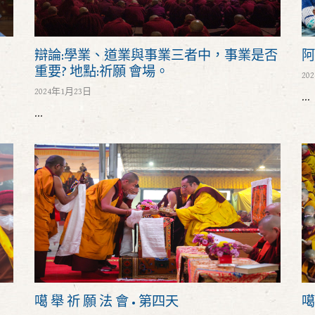
辯論:學業、道業與事業三者中，事業是否
阿
重要? 地點:祈願 會場。
20
2024年1月23日
...
...
噶 舉 祈 願 法 會 • 第四天
噶