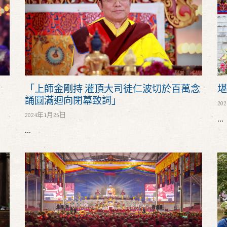
「上師金剛持 灌頂大司徒仁波切於百萬念
堪
誦圓滿迴向閉幕致詞」
20
2024年1月25日
...
...