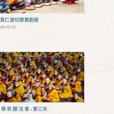
貢仁波切慈善廚房
24年1月22日
 舉 祈 願 法 會 • 第三天