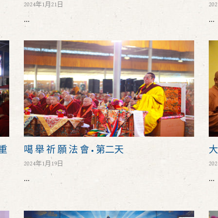
2024年1月21日
20
...
...
重
噶 舉 祈 願 法 會 • 第二天
大
2024年1月19日
20
...
...