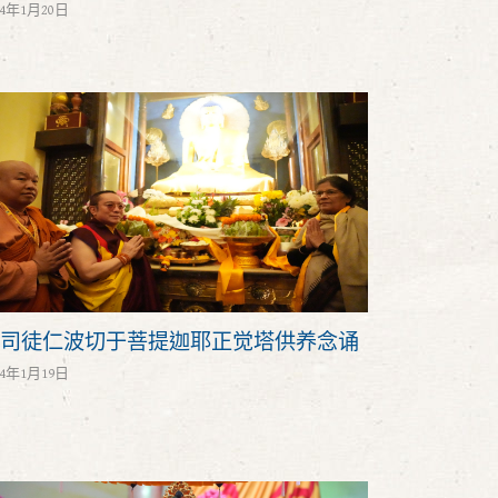
24年1月20日
司徒仁波切于菩提迦耶正觉塔供养念诵
24年1月19日